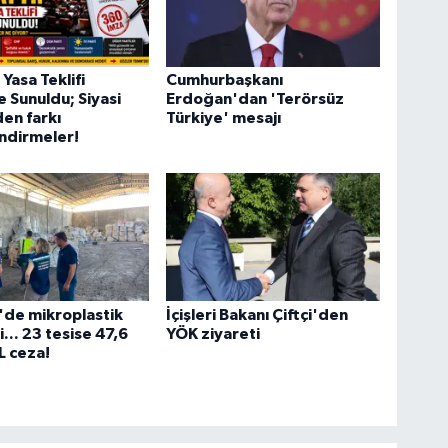
Yasa Teklifi
Cumhurbaşkanı
Sunuldu; Siyasi
Erdoğan'dan 'Terörsüz
den farkı
Türkiye' mesajı
ndirmeler!
'de mikroplastik
İçişleri Bakanı Çiftçi'den
... 23 tesise 47,6
YÖK ziyareti
L ceza!