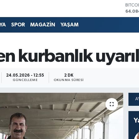
DOLA
47,57
EURO
55,01
YA
SPOR
MAGAZİN
YAŞAM
STERL
64,17
GRAM 
6508.
 kurbanlık uyarıl
BİST1
13.64
BITCO
64.08
24.05.2026 - 12:55
2 DK
GÜNCELLEME
OKUNMA SÜRESI
Y