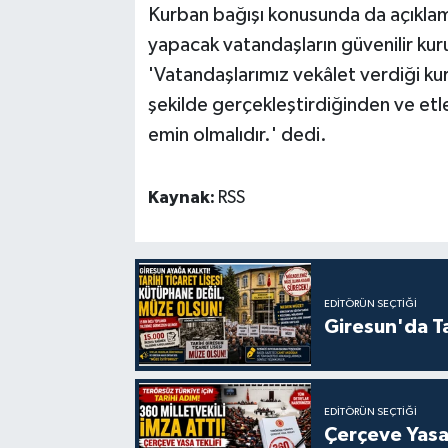
Kurban bağışı konusunda da açıklam
yapacak vatandaşların güvenilir kuru
'Vatandaşlarımız vekâlet verdiği ku
şekilde gerçekleştirdiğinden ve etle
emin olmalıdır.' dedi.
Kaynak:
RSS
EDITÖRÜN SEÇTIĞI
Giresun'da Ta
EDITÖRÜN SEÇTIĞI
Çerçeve Yasa