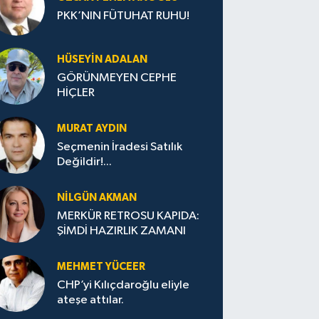
PKK’NIN FÜTUHAT RUHU!
HÜSEYIN ADALAN
GÖRÜNMEYEN CEPHE
HİÇLER
MURAT AYDIN
Seçmenin İradesi Satılık
Değildir!...
NILGÜN AKMAN
MERKÜR RETROSU KAPIDA:
ŞİMDİ HAZIRLIK ZAMANI
MEHMET YÜCEER
CHP’yi Kılıçdaroğlu eliyle
ateşe attılar.