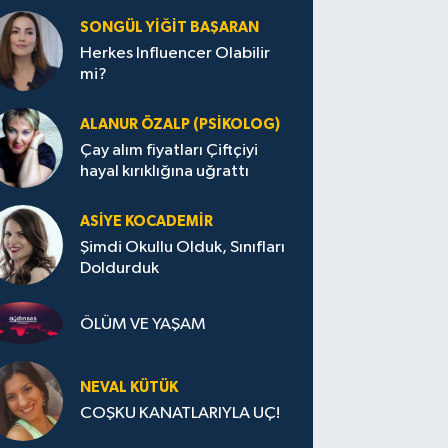
SONGÜL YIĞIT BAŞARAN
Herkes Influencer Olabilir
mi?
ALANUR ÖZALP (PSIKOLOG)
Çay alım fiyatları Çiftçiyi
hayal kırıklığına uğrattı
ASIYE KOCADEMİR
Şimdi Okullu Olduk, Sınıfları
Doldurduk
ÖLÜM VE YAŞAM
NEVAL KÜTÜK
COŞKU KANATLARIYLA UÇ!