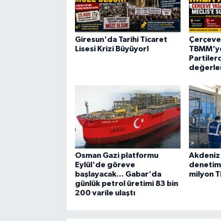
Giresun'da Tarihi Ticaret
Çerçeve 
Lisesi Krizi Büyüyor!
TBMM’ye 
Partiler
değerle
Osman Gazi platformu
Akdeniz
Eylül'de göreve
denetimi
başlayacak... Gabar'da
milyon T
günlük petrol üretimi 83 bin
200 varile ulaştı