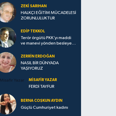
ZEKI SARIHAN
HALKÇI EĞİTİM MÜCADELESİ
ZORUNLULUKTUR
EDIP TEKKOL
Terör örgütü PKK’yı maddi
ve manevi yönden besleyen
Avrupa...
ZERRIN ERDOĞAN
NASIL BİR DÜNYADA
YAŞIYORUZ
MISAFIR YAZAR
FERDİ TAYFUR
BERNA COŞKUN AYDIN
Güçlü Cumhuriyet kadını