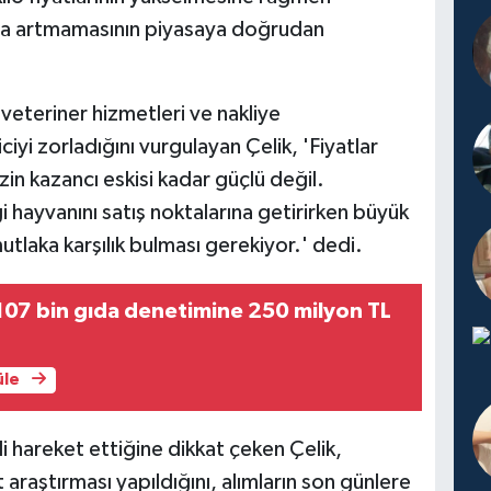
da artmamasının piyasaya doğrudan
veteriner hizmetleri ve nakliye
iciyi zorladığını vurgulayan Çelik, 'Fiyatlar
zin kazancı eskisi kadar güçlü değil.
i hayvanını satış noktalarına getirirken büyük
tlaka karşılık bulması gerekiyor.' dedi.
07 bin gıda denetimine 250 milyon TL
üle
li hareket ettiğine dikkat çeken Çelik,
t araştırması yapıldığını, alımların son günlere