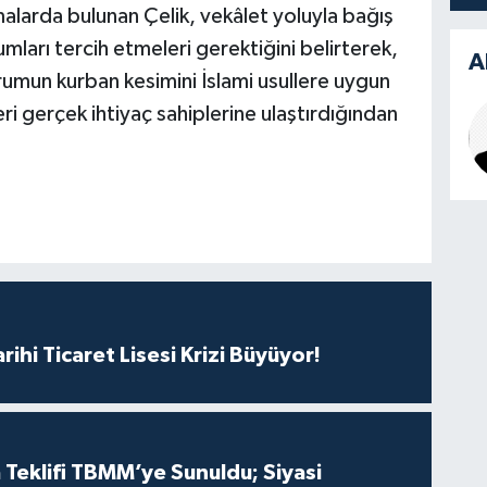
alarda bulunan Çelik, vekâlet yoluyla bağış
mları tercih etmeleri gerektiğini belirterek,
A
rumun kurban kesimini İslami usullere uygun
ri gerçek ihtiyaç sahiplerine ulaştırdığından
rihi Ticaret Lisesi Krizi Büyüyor!
 Teklifi TBMM’ye Sunuldu; Siyasi