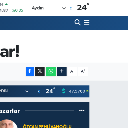
°
R
24
Aydın
60
%0.1
26
%0.29
İN
94
%0.29
ALTIN
83
%4.44
ar!
00
7
%-30
IN
4,87
%0.35
-
+
A
A
°
24
47,5760
55,0126
0.1
%
azarlar
ÖZCAN PEHLIVANOĞLU