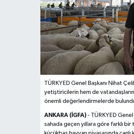
TÜRKYED Genel Başkanı Nihat Çeli
yetiştiricilerin hem de vatandaşları
önemli değerlendirmelerde bulund
ANKARA (İGFA)
- TÜRKYED Genel B
sahada geçen yıllara göre farklı bir 
küçükbaş hayvan piyasasında canlı k