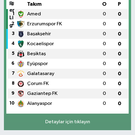
#
Takım
O
P
1
Amed
0
0
2
Erzurumspor FK
0
0
3
Başakşehir
0
0
4
Kocaelispor
0
0
5
Beşiktaş
0
0
6
Eyüpspor
0
0
7
Galatasaray
0
0
8
Çorum FK
0
0
9
Gaziantep FK
0
0
10
Alanyaspor
0
0
Detaylar için tıklayın