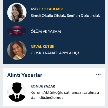
ASIYE KOCADEMİR
Şimdi Okullu Olduk, Sınıfları Doldurduk
ÖLÜM VE YAŞAM
NEVAL KÜTÜK
COŞKU KANATLARIYLA UÇ!
Alıntı Yazarlar
KONUK YAZAR
Kerem Aktürkoğlu satılamaz, satılması
dahi düşünülemez