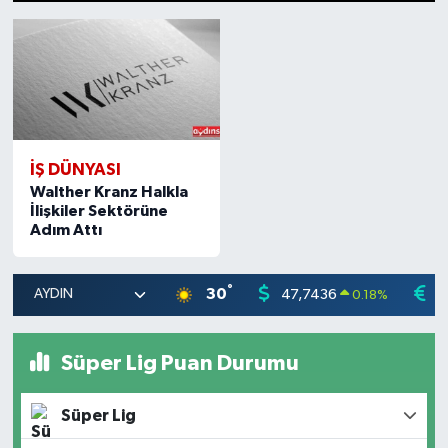
1
2
3
4
5
6
7
8
9
10
11
12
13
14
15
İŞ DÜNYASI
Walther Kranz Halkla
İlişkiler Sektörüne
Adım Attı
°
30
47,7436
5
0.18
%
Süper Lig Puan Durumu
Süper Lig