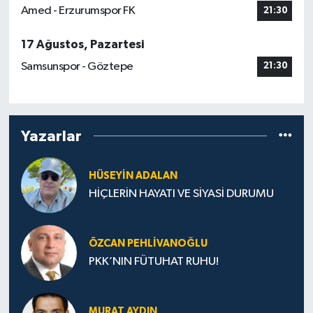
Amed - Erzurumspor FK
21:30
17 Ağustos, Pazartesi
Samsunspor - Göztepe
21:30
Yazarlar
HÜSEYIN ADALAN
HİÇLERİN HAYATI VE SİYASİ DURUMU
ÖZCAN PEHLIVANOĞLU
PKK’NIN FÜTUHAT RUHU!
MURAT AYDIN