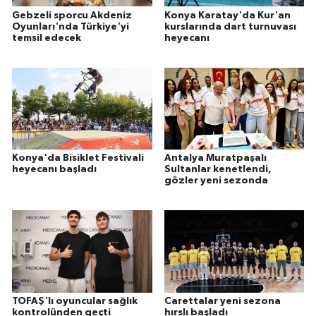
Gebzeli sporcu Akdeniz
Konya Karatay'da Kur'an
Oyunları'nda Türkiye'yi
kurslarında dart turnuvası
temsil edecek
heyecanı
Konya'da Bisiklet Festivali
Antalya Muratpaşalı
heyecanı başladı
Sultanlar kenetlendi,
gözler yeni sezonda
TOFAŞ'lı oyuncular sağlık
Carettalar yeni sezona
kontrolünden geçti
hırslı başladı