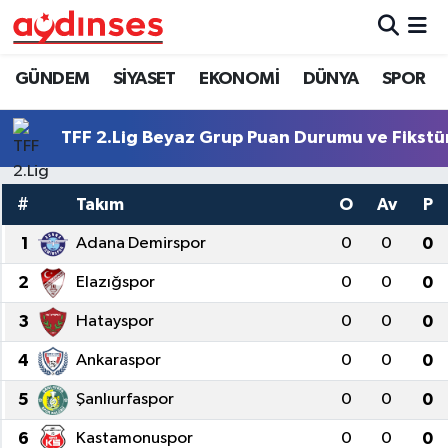
GÜNDEM
Nöbetçi Eczaneler
GÜNDEM
SİYASET
EKONOMİ
DÜNYA
SPOR
SİYASET
Hava Durumu
TFF 2.Lig Beyaz Grup Puan Durumu ve Fikstü
EKONOMİ
Aydin Namaz Vakitleri
#
Takım
O
Av
P
DÜNYA
Trafik Durumu
1
Adana Demirspor
0
0
0
SPOR
Süper Lig Puan Durumu ve Fikstür
2
Elazığspor
0
0
0
3
Hatayspor
0
0
0
MAGAZİN
Tüm Manşetler
4
Ankaraspor
0
0
0
YAŞAM
Son Dakika Haberleri
5
Şanlıurfaspor
0
0
0
Haber Arşivi
6
Kastamonuspor
0
0
0