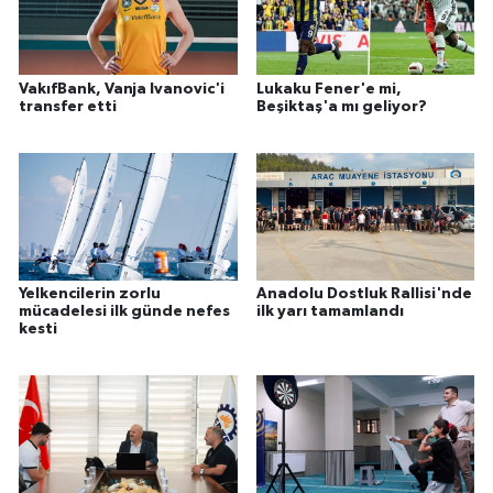
VakıfBank, Vanja Ivanovic'i
Lukaku Fener'e mi,
transfer etti
Beşiktaş'a mı geliyor?
Yelkencilerin zorlu
Anadolu Dostluk Rallisi'nde
mücadelesi ilk günde nefes
ilk yarı tamamlandı
kesti