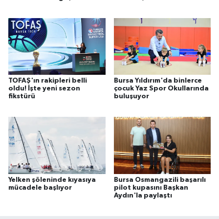
TOFAŞ'ın rakipleri belli
Bursa Yıldırım'da binlerce
oldu! İşte yeni sezon
çocuk Yaz Spor Okullarında
fikstürü
buluşuyor
Yelken şöleninde kıyasıya
Bursa Osmangazili başarılı
mücadele başlıyor
pilot kupasını Başkan
Aydın'la paylaştı