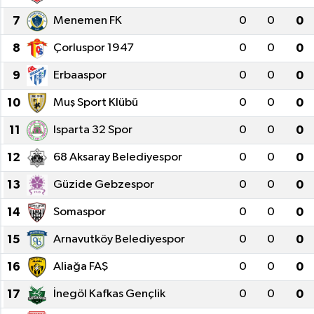
7
Menemen FK
0
0
0
8
Çorluspor 1947
0
0
0
9
Erbaaspor
0
0
0
10
Muş Sport Klübü
0
0
0
11
Isparta 32 Spor
0
0
0
12
68 Aksaray Belediyespor
0
0
0
13
Güzide Gebzespor
0
0
0
14
Somaspor
0
0
0
15
Arnavutköy Belediyespor
0
0
0
16
Aliağa FAŞ
0
0
0
17
İnegöl Kafkas Gençlik
0
0
0