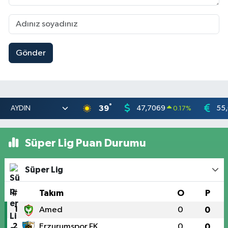
Gönder
°
39
47,7069
55
0.17
%
Süper Lig Puan Durumu
Süper Lig
#
Takım
O
P
1
Amed
0
0
2
Erzurumspor FK
0
0