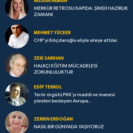
NILGÜN AKMAN
MERKÜR RETROSU KAPIDA: ŞİMDİ HAZIRLIK
ZAMANI
MEHMET YÜCEER
CHP’yi Kılıçdaroğlu eliyle ateşe attılar.
ZEKI SARIHAN
HALKÇI EĞİTİM MÜCADELESİ
ZORUNLULUKTUR
EDIP TEKKOL
Terör örgütü PKK’yı maddi ve manevi
yönden besleyen Avrupa...
ZERRIN ERDOĞAN
NASIL BİR DÜNYADA YAŞIYORUZ