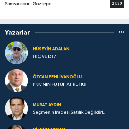
Samsunspor - Göztepe
21:30
Yazarlar
HÜSEYIN ADALAN
HİÇ VE D17
ÖZCAN PEHLIVANOĞLU
PKK’NIN FÜTUHAT RUHU!
MURAT AYDIN
Seçmenin İradesi Satılık Değildir!...