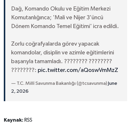
Dağ, Komando Okulu ve Eğitim Merkezi
Komutanlığınca; 'Mali ve Nijer 3'üncü
Dönem Komando Temel Eğitimi' icra edildi.
Zorlu coğrafyalarda görev yapacak
komandolar, disiplin ve azimle eğitimlerini
başarıyla tamamladı. ???????? ????????
????????:
pic.twitter.com/aQoswVmMzZ
— T.C. Millî Savunma Bakanlığı (@tcsavunma)
June
2, 2026
Kaynak:
RSS