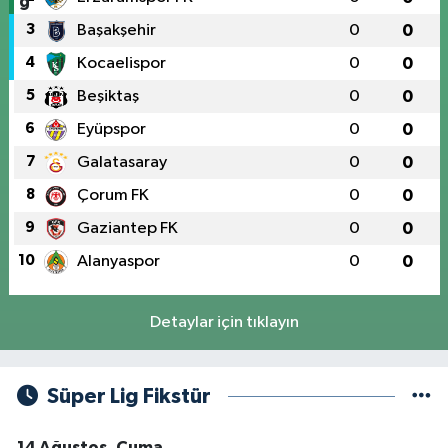
3
Başakşehir
0
0
4
Kocaelispor
0
0
5
Beşiktaş
0
0
6
Eyüpspor
0
0
7
Galatasaray
0
0
8
Çorum FK
0
0
9
Gaziantep FK
0
0
10
Alanyaspor
0
0
Detaylar için tıklayın
Süper Lig Fikstür
14 Ağustos, Cuma