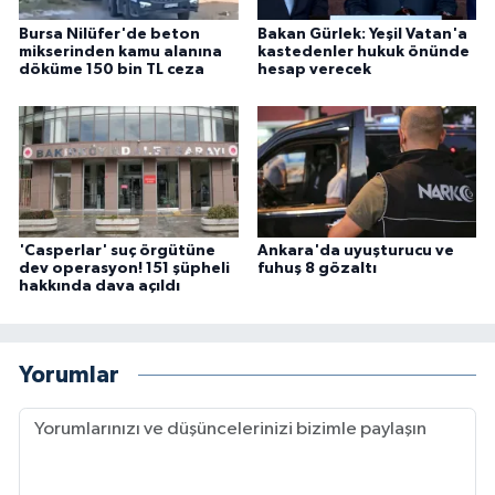
Bursa Nilüfer'de beton
Bakan Gürlek: Yeşil Vatan'a
mikserinden kamu alanına
kastedenler hukuk önünde
döküme 150 bin TL ceza
hesap verecek
'Casperlar' suç örgütüne
Ankara'da uyuşturucu ve
dev operasyon! 151 şüpheli
fuhuş 8 gözaltı
hakkında dava açıldı
Yorumlar