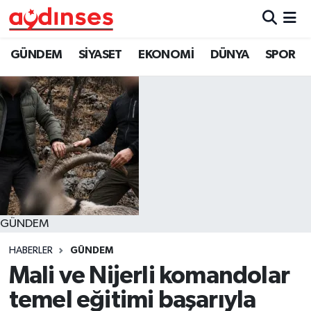
GÜNDEM
Nöbetçi Eczaneler
GÜNDEM
SİYASET
EKONOMİ
DÜNYA
SPOR
SİYASET
Hava Durumu
EKONOMİ
Aydin Namaz Vakitleri
DÜNYA
Trafik Durumu
SPOR
Süper Lig Puan Durumu ve Fikstür
GÜNDEM
MAGAZİN
Tüm Manşetler
HABERLER
GÜNDEM
YAŞAM
Son Dakika Haberleri
Mali ve Nijerli komandolar
temel eğitimi başarıyla
Haber Arşivi