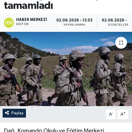
tamamladı
HABER MERKEZI
02.06.2026 - 13:53
02.06.2026 - 13
EDITÖR
YAYINLANMA
GÜNCELLEME
Paylaş
-
+
A
A
Dağ, Komando Okulu ve Eğitim Merkezi