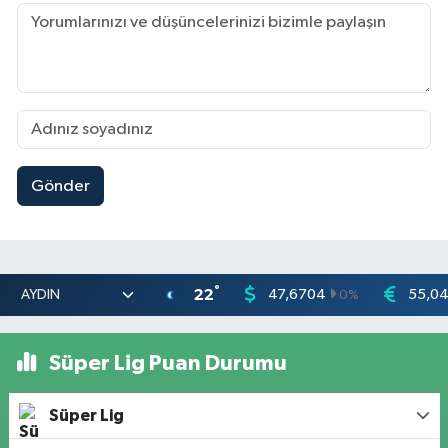
Gönder
°
22
47,6704
55,0
0
%
Süper Lig Puan Durumu
Süper Lig