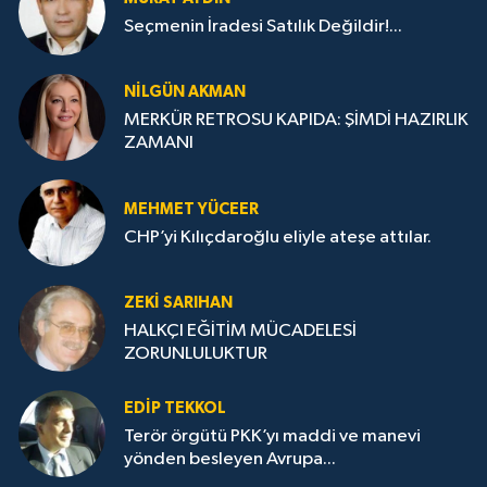
Seçmenin İradesi Satılık Değildir!...
NILGÜN AKMAN
MERKÜR RETROSU KAPIDA: ŞİMDİ HAZIRLIK
ZAMANI
MEHMET YÜCEER
CHP’yi Kılıçdaroğlu eliyle ateşe attılar.
ZEKI SARIHAN
HALKÇI EĞİTİM MÜCADELESİ
ZORUNLULUKTUR
EDIP TEKKOL
Terör örgütü PKK’yı maddi ve manevi
yönden besleyen Avrupa...