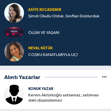
ASIYE KOCADEMİR
Şimdi Okullu Olduk, Sınıfları Doldurduk
ÖLÜM VE YAŞAM
NEVAL KÜTÜK
COŞKU KANATLARIYLA UÇ!
Alıntı Yazarlar
KONUK YAZAR
Kerem Aktürkoğlu satılamaz, satılması
dahi düşünülemez