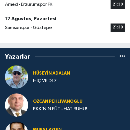
Amed - Erzurumspor FK
21:30
17 Ağustos, Pazartesi
Samsunspor - Göztepe
21:30
Yazarlar
HÜSEYIN ADALAN
HİÇ VE D17
ÖZCAN PEHLIVANOĞLU
PKK’NIN FÜTUHAT RUHU!
MURAT AYDIN