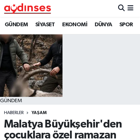
GÜNDEM
Nöbetçi Eczaneler
GÜNDEM
SİYASET
EKONOMİ
DÜNYA
SPOR
SİYASET
Hava Durumu
EKONOMİ
Aydin Namaz Vakitleri
DÜNYA
Trafik Durumu
SPOR
Süper Lig Puan Durumu ve Fikstür
GÜNDEM
MAGAZİN
Tüm Manşetler
HABERLER
YAŞAM
YAŞAM
Son Dakika Haberleri
Malatya Büyükşehir'den
çocuklara özel ramazan
Haber Arşivi