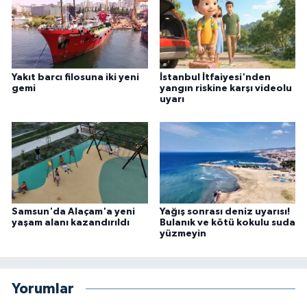
Yakıt barcı filosuna iki yeni
İstanbul İtfaiyesi'nden
gemi
yangın riskine karşı videolu
uyarı
Samsun'da Alaçam'a yeni
Yağış sonrası deniz uyarısı!
yaşam alanı kazandırıldı
Bulanık ve kötü kokulu suda
yüzmeyin
Yorumlar