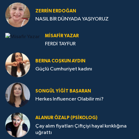
ZERRIN ERDOĞAN
NASIL BİR DÜNYADA YAŞIYORUZ
MISAFIR YAZAR
FERDİ TAYFUR
BERNA COŞKUN AYDIN
Güçlü Cumhuriyet kadını
SONGÜL YIĞIT BAŞARAN
Herkes Influencer Olabilir mi?
ALANUR ÖZALP (PSIKOLOG)
Çay alım fiyatları Çiftçiyi hayal kırıklığına
uğrattı