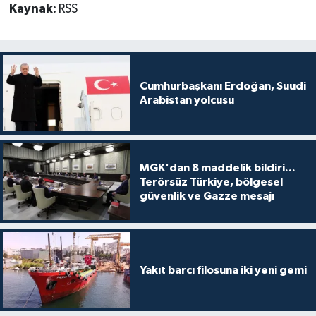
Kaynak:
RSS
Cumhurbaşkanı Erdoğan, Suudi
Arabistan yolcusu
MGK'dan 8 maddelik bildiri...
Terörsüz Türkiye, bölgesel
güvenlik ve Gazze mesajı
Yakıt barcı filosuna iki yeni gemi