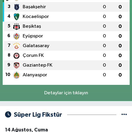
3
Başakşehir
0
0
4
Kocaelispor
0
0
5
Beşiktaş
0
0
6
Eyüpspor
0
0
7
Galatasaray
0
0
8
Çorum FK
0
0
9
Gaziantep FK
0
0
10
Alanyaspor
0
0
Detaylar için tıklayın
Süper Lig Fikstür
14 Ağustos, Cuma