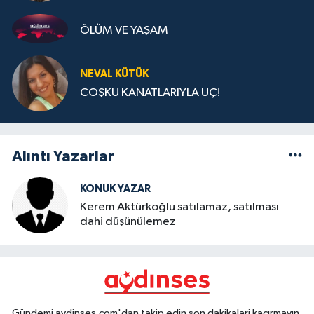
ÖLÜM VE YAŞAM
NEVAL KÜTÜK
COŞKU KANATLARIYLA UÇ!
Alıntı Yazarlar
KONUK YAZAR
Kerem Aktürkoğlu satılamaz, satılması
dahi düşünülemez
Gündemi aydinses.com'dan takip edin son dakikalari kaçırmayın.