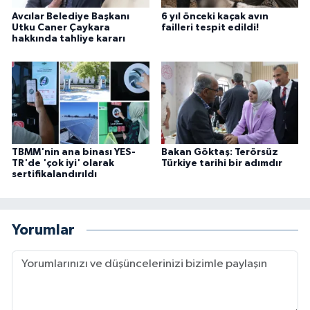
Avcılar Belediye Başkanı
6 yıl önceki kaçak avın
Utku Caner Çaykara
failleri tespit edildi!
hakkında tahliye kararı
TBMM'nin ana binası YES-
Bakan Göktaş: Terörsüz
TR'de 'çok iyi' olarak
Türkiye tarihi bir adımdır
sertifikalandırıldı
Yorumlar