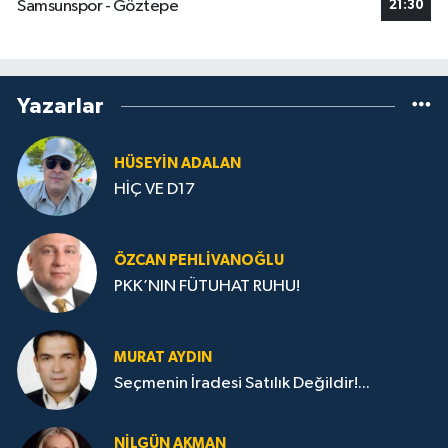
Samsunspor - Göztepe
21:30
Yazarlar
HÜSEYIN ADALAN
HİÇ VE D17
ÖZCAN PEHLIVANOĞLU
PKK’NIN FÜTUHAT RUHU!
MURAT AYDIN
Seçmenin İradesi Satılık Değildir!...
NILGÜN AKMAN