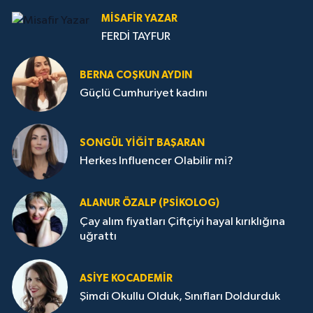
MISAFIR YAZAR
FERDİ TAYFUR
BERNA COŞKUN AYDIN
Güçlü Cumhuriyet kadını
SONGÜL YIĞIT BAŞARAN
Herkes Influencer Olabilir mi?
ALANUR ÖZALP (PSIKOLOG)
Çay alım fiyatları Çiftçiyi hayal kırıklığına
uğrattı
ASIYE KOCADEMİR
Şimdi Okullu Olduk, Sınıfları Doldurduk