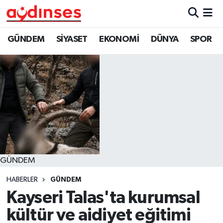
GÜNDEM
Nöbetçi Eczaneler
GÜNDEM
SİYASET
EKONOMİ
DÜNYA
SPOR
SİYASET
Hava Durumu
EKONOMİ
Aydin Namaz Vakitleri
DÜNYA
Trafik Durumu
SPOR
Süper Lig Puan Durumu ve Fikstür
GÜNDEM
MAGAZİN
Tüm Manşetler
HABERLER
GÜNDEM
YAŞAM
Son Dakika Haberleri
Kayseri Talas'ta kurumsal
kültür ve aidiyet eğitimi
Haber Arşivi