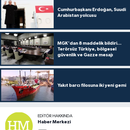
Cumhurbaşkanı Erdoğan, Suudi
Arabistan yolcusu
MGK'dan 8 maddelik bildiri...
Terörsüz Türkiye, bölgesel
güvenlik ve Gazze mesajı
Yakıt barcı filosuna iki yeni gemi
EDITÖR HAKKINDA
Haber Merkezi