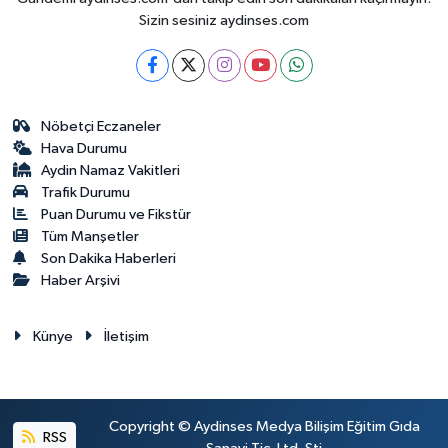
Sizin sesiniz aydinses.com
Nöbetçi Eczaneler
Hava Durumu
Aydin Namaz Vakitleri
Trafik Durumu
Puan Durumu ve Fikstür
Tüm Manşetler
Son Dakika Haberleri
Haber Arşivi
Künye
İletişim
Copyright © Aydinses Medya Bilişim Eğitim Gıda
RSS