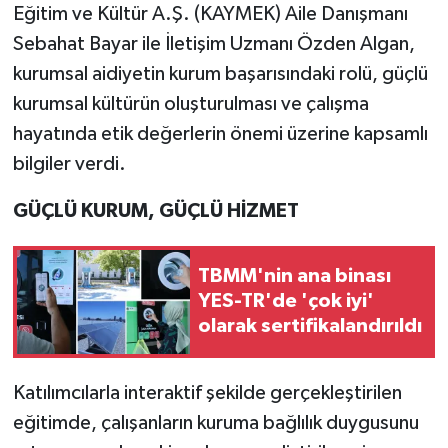
Eğitim ve Kültür A.Ş. (KAYMEK) Aile Danışmanı
Sebahat Bayar ile İletişim Uzmanı Özden Algan,
kurumsal aidiyetin kurum başarısındaki rolü, güçlü
kurumsal kültürün oluşturulması ve çalışma
hayatında etik değerlerin önemi üzerine kapsamlı
bilgiler verdi.
GÜÇLÜ KURUM, GÜÇLÜ HİZMET
TBMM'nin ana binası
YES-TR'de 'çok iyi'
olarak sertifikalandırıldı
Katılımcılarla interaktif şekilde gerçekleştirilen
eğitimde, çalışanların kuruma bağlılık duygusunu