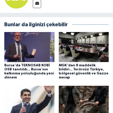
Bunlar da ilginizi çekebilir
Bursa'da TEKNOSAB KOBİ
MGK'dan 8 maddelik
OSB tanıtıldı... Bursa'nın
bildiri... Terörsüz Türkiye,
kalkınma yolculuğunda yeni
bölgesel güvenlik ve Gazze
dönem
mesajı