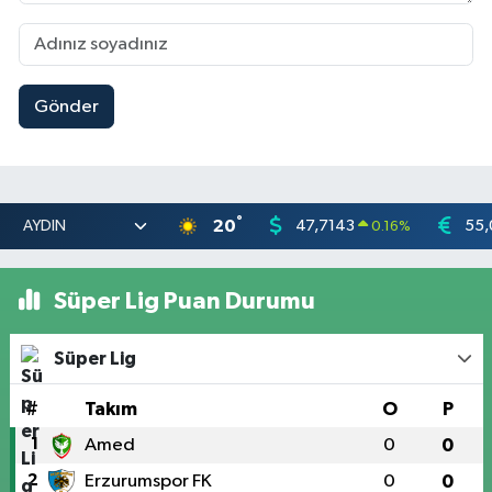
Gönder
°
20
47,7143
55,
0.16
%
Süper Lig Puan Durumu
Süper Lig
#
Takım
O
P
1
Amed
0
0
2
Erzurumspor FK
0
0