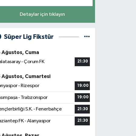
Detaylar için tıklayın
Süper Lig Fikstür
4 Ağustos, Cuma
latasaray - Çorum FK
21:30
5 Ağustos, Cumartesi
nyaspor - Rizespor
19:00
sımpaşa - Trabzonspor
19:00
nçlerbirliği S.K. - Fenerbahçe
21:30
ziantep FK - Alanyaspor
21:30
6 Ağustos, Pazar