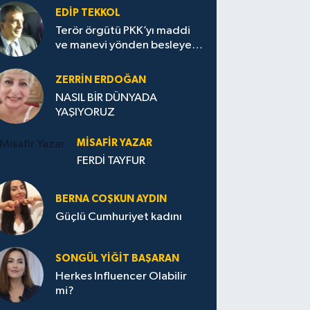
EDIP TEKKOL
Terör örgütü PKK’yı maddi
ve manevi yönden besleyen
Avrupa...
ZERRIN ERDOĞAN
NASIL BİR DÜNYADA
YAŞIYORUZ
MISAFIR YAZAR
FERDİ TAYFUR
BERNA COŞKUN AYDIN
Güçlü Cumhuriyet kadını
SONGÜL YIĞIT BAŞARAN
Herkes Influencer Olabilir
mi?