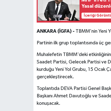
Yasal düzenl
İçeriği Görünt
ANKARA (İGFA) -
TBMM'nin Yeni Yol
Partinin ilk grup toplantısında üç g
Muhalefetin TBMM'deki etkinliğinin 
Saadet Partisi, Gelecek Partisi ve DE
kurduğu Yeni Yol Grubu, 15 Ocak Ça
gerçekleştirecek.
Toplantıda DEVA Partisi Genel Başk
Başkanı Ahmet Davutoğlu ve Saadet
konuşacak.