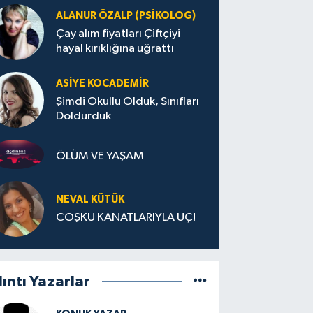
ALANUR ÖZALP (PSIKOLOG)
Çay alım fiyatları Çiftçiyi
hayal kırıklığına uğrattı
ASIYE KOCADEMİR
Şimdi Okullu Olduk, Sınıfları
Doldurduk
ÖLÜM VE YAŞAM
NEVAL KÜTÜK
COŞKU KANATLARIYLA UÇ!
lıntı Yazarlar