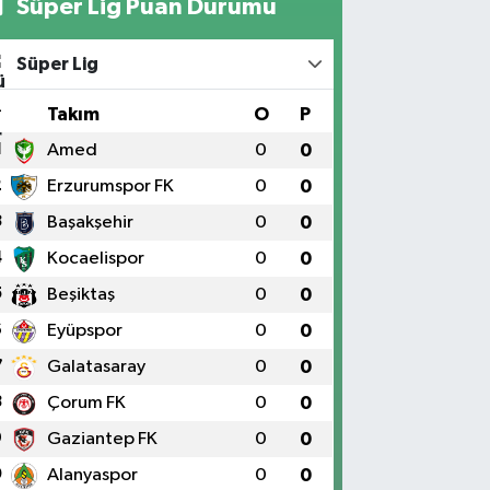
Süper Lig Puan Durumu
Süper Lig
#
Takım
O
P
1
Amed
0
0
2
Erzurumspor FK
0
0
3
Başakşehir
0
0
4
Kocaelispor
0
0
5
Beşiktaş
0
0
6
Eyüpspor
0
0
7
Galatasaray
0
0
8
Çorum FK
0
0
9
Gaziantep FK
0
0
0
Alanyaspor
0
0