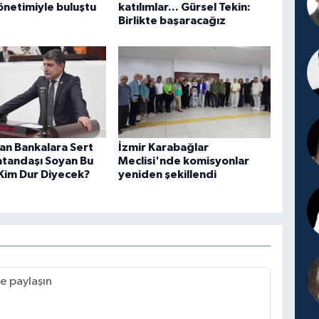
yönetimiyle buluştu
katılımlar... Gürsel Tekin:
Birlikte başaracağız
an Bankalara Sert
İzmir Karabağlar
atandaşı Soyan Bu
Meclisi'nde komisyonlar
Kim Dur Diyecek?
yeniden şekillendi