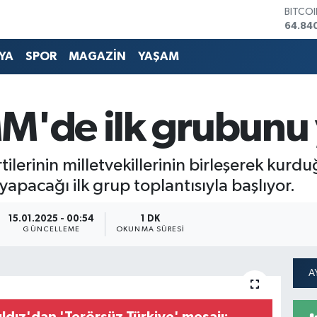
BITCO
64.84
DOLA
47,74
YA
SPOR
MAGAZİN
YAŞAM
EURO
55,25
STERL
64,481
MM'de ilk grubunu
GRAM 
6660.
BİST1
lerinin milletvekillerinin birleşerek kurdu
13.779
pacağı ilk grup toplantısıyla başlıyor.
15.01.2025 - 00:54
1 DK
GÜNCELLEME
OKUNMA SÜRESI
ıldız'dan 'Terörsüz Türkiye' mesajı: