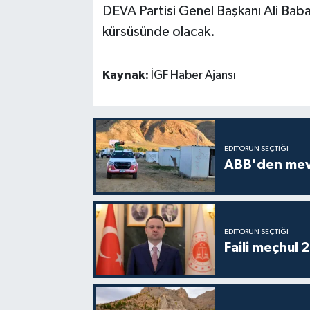
DEVA Partisi Genel Başkanı Ali Babac
kürsüsünde olacak.
Kaynak:
İGF Haber Ajansı
EDITÖRÜN SEÇTIĞI
ABB'den mevsi
EDITÖRÜN SEÇTIĞI
Faili meçhul 