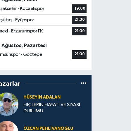
şakşehir - Kocaelispor
19:00
şiktaş - Eyüpspor
21:30
ed - Erzurumspor FK
21:30
7 Ağustos, Pazartesi
msunspor - Göztepe
21:30
azarlar
HÜSEYIN ADALAN
HİÇLERİN HAYATI VE SİYASİ
DURUMU
ÖZCAN PEHLIVANOĞLU