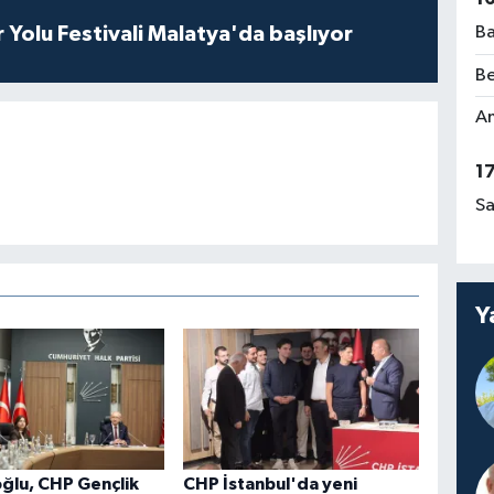
r Yolu Festivali Malatya'da başlıyor
Ba
Be
Am
1
Sa
Y
oğlu, CHP Gençlik
CHP İstanbul'da yeni