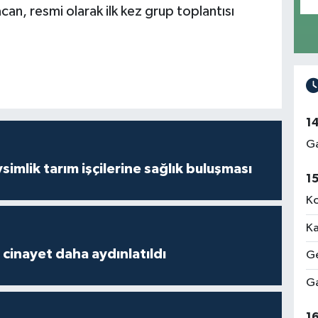
an, resmi olarak ilk kez grup toplantısı
1
Ga
mlik tarım işçilerine sağlık buluşması
1
Ko
Ka
2 cinayet daha aydınlatıldı
Ge
Ga
1