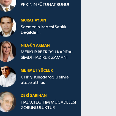
PKK’NIN FÜTUHAT RUHU!
MURAT AYDIN
Seçmenin İradesi Satılık
Değildir!...
NILGÜN AKMAN
MERKÜR RETROSU KAPIDA:
ŞİMDİ HAZIRLIK ZAMANI
MEHMET YÜCEER
CHP’yi Kılıçdaroğlu eliyle
ateşe attılar.
ZEKI SARIHAN
HALKÇI EĞİTİM MÜCADELESİ
ZORUNLULUKTUR