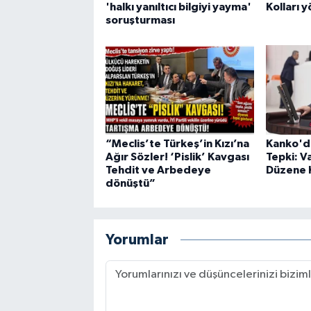
'halkı yanıltıcı bilgiyi yayma'
Kolları 
soruşturması
“Meclis’te Türkeş’in Kızı’na
Kanko'd
Ağır Sözler! ‘Pislik’ Kavgası
Tepki: V
Tehdit ve Arbedeye
Düzene 
dönüştü”
Yorumlar