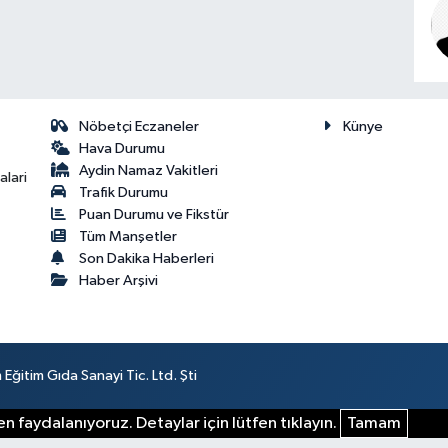
Nöbetçi Eczaneler
Künye
Hava Durumu
Aydin Namaz Vakitleri
lari
Trafik Durumu
Puan Durumu ve Fikstür
Tüm Manşetler
Son Dakika Haberleri
Haber Arşivi
ğitim Gıda Sanayi Tic. Ltd. Şti
n faydalanıyoruz. Detaylar için lütfen tıklayın.
Tamam