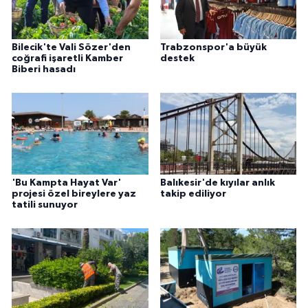
Bilecik'te Vali Sözer'den
Trabzonspor'a büyük
coğrafi işaretli Kamber
destek
Biberi hasadı
'Bu Kampta Hayat Var'
Balıkesir'de kıyılar anlık
projesi özel bireylere yaz
takip ediliyor
tatili sunuyor