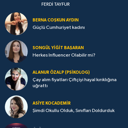
FERDİ TAYFUR
BERNA COŞKUN AYDIN
Güçlü Cumhuriyet kadını
SONGÜL YIĞIT BAŞARAN
Herkes Influencer Olabilir mi?
ALANUR ÖZALP (PSIKOLOG)
Çay alım fiyatları Çiftçiyi hayal kırıklığına
uğrattı
ASIYE KOCADEMİR
Şimdi Okullu Olduk, Sınıfları Doldurduk