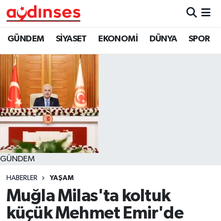
GÜNDEM
Nöbetçi Eczaneler
GÜNDEM
SİYASET
EKONOMİ
DÜNYA
SPOR
SİYASET
Hava Durumu
EKONOMİ
Aydin Namaz Vakitleri
DÜNYA
Trafik Durumu
SPOR
Süper Lig Puan Durumu ve Fikstür
GÜNDEM
MAGAZİN
Tüm Manşetler
HABERLER
YAŞAM
YAŞAM
Son Dakika Haberleri
Muğla Milas'ta koltuk
küçük Mehmet Emir'de
Haber Arşivi