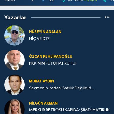
22
47,5894
55
0.08
%
Yazarlar
HÜSEYIN ADALAN
HİÇ VE D17
ÖZCAN PEHLIVANOĞLU
PKK’NIN FÜTUHAT RUHU!
MURAT AYDIN
Seçmenin İradesi Satılık Değildir!...
NILGÜN AKMAN
MERKÜR RETROSU KAPIDA: ŞİMDİ HAZIRLIK