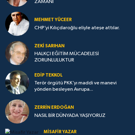
ZAMANI
MEHMET YÜCEER
CHP’yi Kılıçdaroğlu eliyle ateşe attılar.
ZEKI SARIHAN
HALKÇI EĞİTİM MÜCADELESİ
ZORUNLULUKTUR
EDIP TEKKOL
Terör örgütü PKK’yı maddi ve manevi
yönden besleyen Avrupa...
ZERRIN ERDOĞAN
NASIL BİR DÜNYADA YAŞIYORUZ
MISAFIR YAZAR