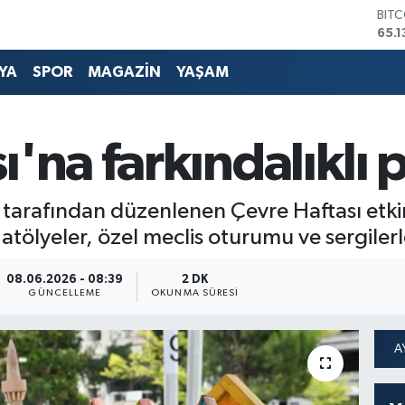
DOL
47,
EUR
55,
YA
SPOR
MAGAZİN
YAŞAM
STE
64,
GRA
664
ı'na farkındalıklı
BİS
13.7
BIT
tarafından düzenlenen Çevre Haftası etkin
65.1
 atölyeler, özel meclis oturumu ve sergilerl
08.06.2026 - 08:39
2 DK
GÜNCELLEME
OKUNMA SÜRESI