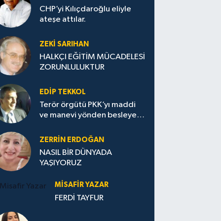
CHP’yi Kılıçdaroğlu eliyle
ateşe attılar.
ZEKI SARIHAN
HALKÇI EĞİTİM MÜCADELESİ
ZORUNLULUKTUR
EDIP TEKKOL
Terör örgütü PKK’yı maddi
ve manevi yönden besleyen
Avrupa...
ZERRIN ERDOĞAN
NASIL BİR DÜNYADA
YAŞIYORUZ
MISAFIR YAZAR
FERDİ TAYFUR