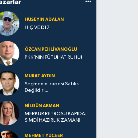
azarlar
HÜSEYIN ADALAN
HİÇ VE D17
ÖZCAN PEHLIVANOĞLU
PKK’NIN FÜTUHAT RUHU!
MURAT AYDIN
Seçmenin İradesi Satılık
Değildir!...
NILGÜN AKMAN
MERKÜR RETROSU KAPIDA:
ŞİMDİ HAZIRLIK ZAMANI
MEHMET YÜCEER