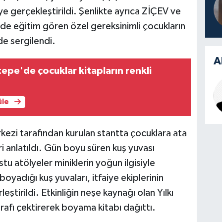
e gerçekleştirildi. Şenlikte ayrıca ZİÇEV ve
e eğitim gören özel gereksinimli çocukların
de sergilendi.
A
tepe'de çocuklar kitapların renkli
üle
ezi tarafından kurulan stantta çocuklara ata
i anlatıldı. Gün boyu süren kuş yuvası
u atölyeler miniklerin yoğun ilgisiyle
 boyadığı kuş yuvaları, itfaiye ekiplerinin
eştirildi. Etkinliğin neşe kaynağı olan Yılkı
rafı çektirerek boyama kitabı dağıttı.