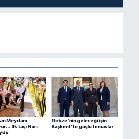
tan Meydanı
Gebze'nin geleceği için
or... İlk taşı Nuri
Başkent'te güçlü temaslar
oydu