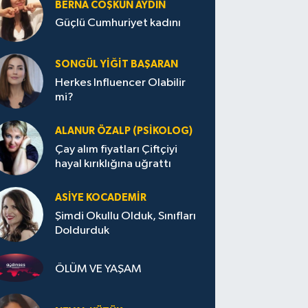
BERNA COŞKUN AYDIN
Güçlü Cumhuriyet kadını
SONGÜL YIĞIT BAŞARAN
Herkes Influencer Olabilir
mi?
ALANUR ÖZALP (PSIKOLOG)
Çay alım fiyatları Çiftçiyi
hayal kırıklığına uğrattı
ASIYE KOCADEMİR
Şimdi Okullu Olduk, Sınıfları
Doldurduk
ÖLÜM VE YAŞAM