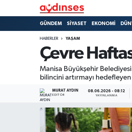
GÜNDEM
Nöbetçi Eczaneler
GÜNDEM
SİYASET
EKONOMİ
DÜN
SİYASET
Hava Durumu
HABERLER
YAŞAM
Çevre Haftas
EKONOMİ
Aydin Namaz Vakitleri
DÜNYA
Trafik Durumu
Manisa Büyükşehir Belediyesi 
bilincini artırmayı hedefleyen
SPOR
Süper Lig Puan Durumu ve Fikstür
MURAT AYDIN
08.06.2026 - 08:12
EDITÖR
YAYINLANMA
MAGAZİN
Tüm Manşetler
YAŞAM
Son Dakika Haberleri
Haber Arşivi