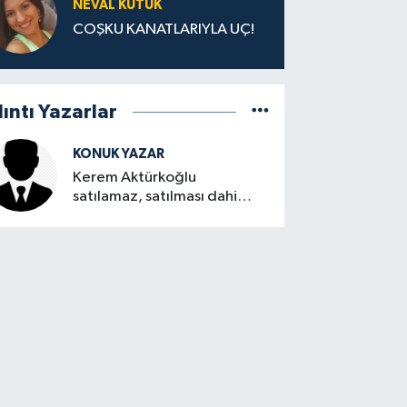
NEVAL KÜTÜK
COŞKU KANATLARIYLA UÇ!
lıntı Yazarlar
KONUK YAZAR
Kerem Aktürkoğlu
satılamaz, satılması dahi
düşünülemez