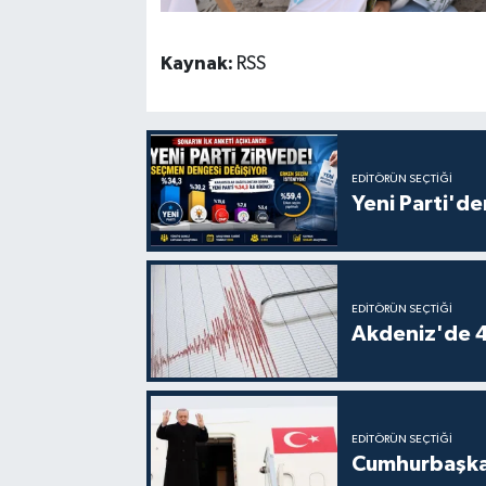
Kaynak:
RSS
EDITÖRÜN SEÇTIĞI
Yeni Parti'de
EDITÖRÜN SEÇTIĞI
Akdeniz'de 
EDITÖRÜN SEÇTIĞI
Cumhurbaşkan