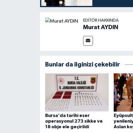
EDITÖR HAKKINDA
Murat AYDIN
Bunlar da ilginizi çekebilir
Bursa'da tarihi eser
Eyüpsul
operasyonu! 273 sikke ve
yenileniy
18 obje ele geçirildi
Aslan k