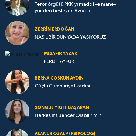
Terör örgütü PKK’yı maddi ve manevi
yönden besleyen Avrupa...
ZERRIN ERDOĞAN
NASIL BİR DÜNYADA YAŞIYORUZ
MISAFIR YAZAR
FERDİ TAYFUR
BERNA COŞKUN AYDIN
Güçlü Cumhuriyet kadını
SONGÜL YIĞIT BAŞARAN
Herkes Influencer Olabilir mi?
ALANUR ÖZALP (PSIKOLOG)