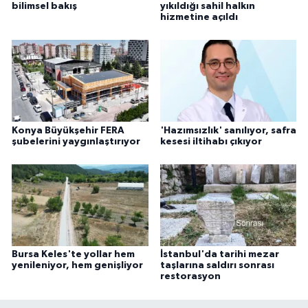
bilimsel bakış
yıkıldığı sahil halkın
hizmetine açıldı
Konya Büyükşehir FERA
'Hazımsızlık' sanılıyor, safra
şubelerini yaygınlaştırıyor
kesesi iltihabı çıkıyor
Bursa Keles'te yollar hem
İstanbul'da tarihi mezar
yenileniyor, hem genişliyor
taşlarına saldırı sonrası
restorasyon