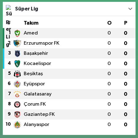
Süper Lig
#
Takım
O
P
1
Amed
0
0
2
Erzurumspor FK
0
0
3
Başakşehir
0
0
4
Kocaelispor
0
0
5
Beşiktaş
0
0
6
Eyüpspor
0
0
7
Galatasaray
0
0
8
Çorum FK
0
0
9
Gaziantep FK
0
0
10
Alanyaspor
0
0