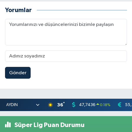
Yorumlar
Gönder
°
36
47,7436
55,
0.18
%
Süper Lig Puan Durumu