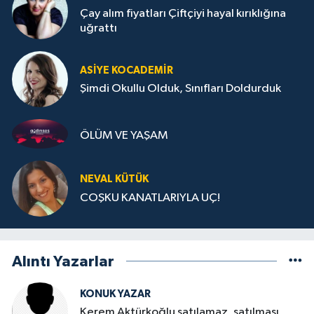
Çay alım fiyatları Çiftçiyi hayal kırıklığına
uğrattı
ASIYE KOCADEMİR
Şimdi Okullu Olduk, Sınıfları Doldurduk
ÖLÜM VE YAŞAM
NEVAL KÜTÜK
COŞKU KANATLARIYLA UÇ!
Alıntı Yazarlar
KONUK YAZAR
Kerem Aktürkoğlu satılamaz, satılması