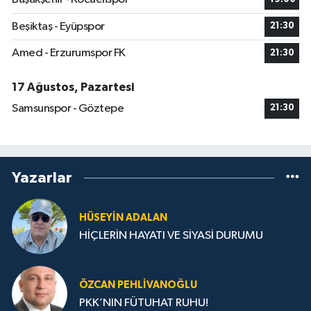
Beşiktaş - Eyüpspor
21:30
Amed - Erzurumspor FK
21:30
17 Ağustos, Pazartesi
Samsunspor - Göztepe
21:30
Yazarlar
HÜSEYIN ADALAN
HİÇLERİN HAYATI VE SİYASİ DURUMU
ÖZCAN PEHLIVANOĞLU
PKK’NIN FÜTUHAT RUHU!