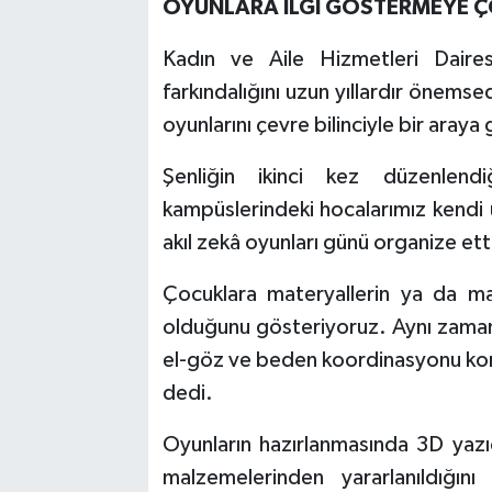
OYUNLARA İLGİ GÖSTERMEYE ÇO
Kadın ve Aile Hizmetleri Daire
farkındalığını uzun yıllardır önemsed
oyunlarını çevre bilinciyle bir araya 
Şenliğin ikinci kez düzenlen
kampüslerindeki hocalarımız kendi ü
akıl zekâ oyunları günü organize etti
Çocuklara materyallerin ya da mar
olduğunu gösteriyoruz. Aynı zaman
el-göz ve beden koordinasyonu kon
dedi.
Oyunların hazırlanmasında 3D yazıc
malzemelerinden yararlanıldığını