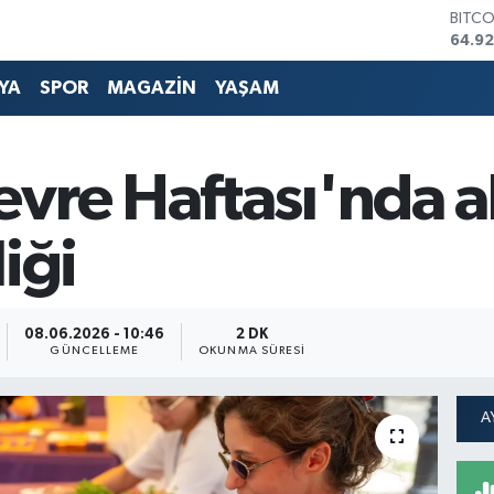
DOLA
47,5
EURO
55,0
YA
SPOR
MAGAZİN
YAŞAM
STERL
64,15
GRAM
6527
vre Haftası'nda ak
BİST1
13.70
BITC
iği
64.92
08.06.2026 - 10:46
2 DK
GÜNCELLEME
OKUNMA SÜRESI