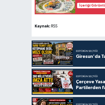
İçeriği Görünt
Kaynak:
RSS
EDITÖRÜN SEÇTIĞI
Giresun'da Ta
EDITÖRÜN SEÇTIĞI
Çerçeve Yasa
Partilerden f
EDITÖRÜN SEÇTIĞI