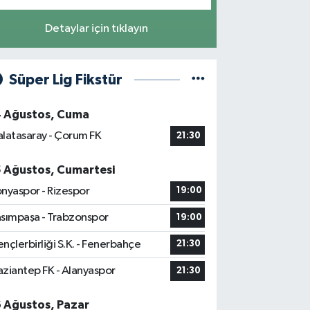
Detaylar için tıklayın
Süper Lig Fikstür
4 Ağustos, Cuma
latasaray - Çorum FK
21:30
5 Ağustos, Cumartesi
nyaspor - Rizespor
19:00
sımpaşa - Trabzonspor
19:00
nçlerbirliği S.K. - Fenerbahçe
21:30
ziantep FK - Alanyaspor
21:30
6 Ağustos, Pazar