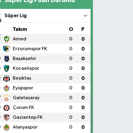
Süper Lig
#
Takım
O
P
1
Amed
0
0
2
Erzurumspor FK
0
0
3
Başakşehir
0
0
4
Kocaelispor
0
0
5
Beşiktaş
0
0
6
Eyüpspor
0
0
7
Galatasaray
0
0
8
Çorum FK
0
0
9
Gaziantep FK
0
0
0
Alanyaspor
0
0