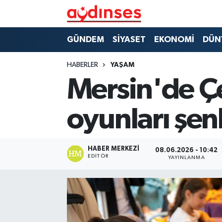
GÜNDEM
Nöbetçi Eczaneler
GÜNDEM
SİYASET
EKONOMİ
DÜN
SİYASET
Hava Durumu
HABERLER
YAŞAM
Mersin'de Çe
EKONOMİ
Aydin Namaz Vakitleri
oyunları şenl
DÜNYA
Trafik Durumu
SPOR
Süper Lig Puan Durumu ve Fikstür
HABER MERKEZI
08.06.2026 - 10:42
EDITÖR
YAYINLANMA
MAGAZİN
Tüm Manşetler
YAŞAM
Son Dakika Haberleri
Haber Arşivi