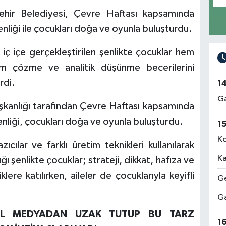
ehir Belediyesi, Çevre Haftası kapsamında
nliği ile çocukları doğa ve oyunla buluşturdu.
ç içe gerçekleştirilen şenlikte çocuklar hem
m çözme ve analitik düşünme becerilerini
rdi.
1
Ga
aşkanlığı tarafından Çevre Haftası kapsamında
nliği, çocukları doğa ve oyunla buluşturdu.
1
Ko
ılar ve farklı üretim teknikleri kullanılarak
Ka
ı şenlikte çocuklar; strateji, dikkat, hafıza ve
klere katılırken, aileler de çocuklarıyla keyifli
Ge
Ga
AL MEDYADAN UZAK TUTUP BU TARZ
1