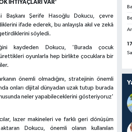
K İHTİYAÇLARI VAR'
Ba
si Başkanı Şerife Hasoğlu Dokucu, çevre
Be
iklerini ifade ederek, bu anlayışla akıl ve zekâ
Am
getirdiklerini söyledi.
1
diğini kaydeden Dokucu, 'Burada çocuk
Sa
rettikleri oyunlarla hep birlikte çocuklara bir
ler.
kanın önemli olmadığını, stratejinin önemli
Y
da onları dijital dünyadan uzak tutup burada
usunda neler yapabileceklerini gösteriyoruz'
ılar, lazer makineleri ve farklı geri dönüşüm
 aktaran Dokucu, önemli olanın kullanılan