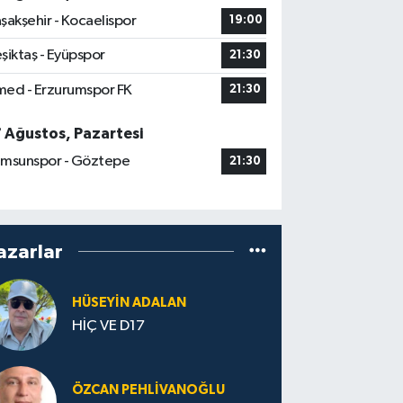
şakşehir - Kocaelispor
19:00
şiktaş - Eyüpspor
21:30
ed - Erzurumspor FK
21:30
7 Ağustos, Pazartesi
msunspor - Göztepe
21:30
azarlar
HÜSEYIN ADALAN
HİÇ VE D17
ÖZCAN PEHLIVANOĞLU