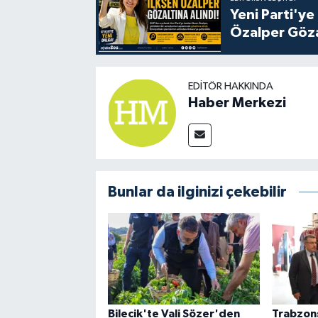
Yeni Parti'ye
Özalper Göza
EDITÖR HAKKINDA
Haber Merkezi
Bunlar da ilginizi çekebilir
Bilecik'te Vali Sözer'den
Trabzon