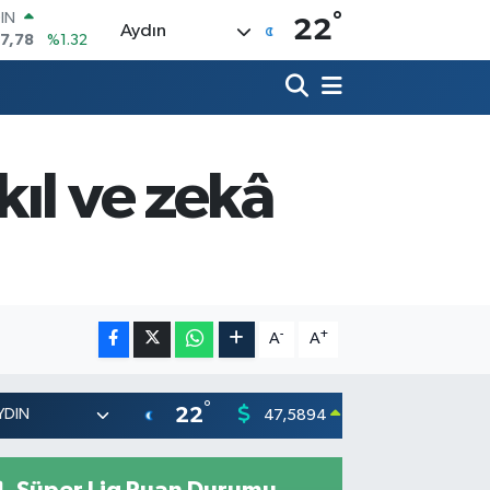
°
R
22
Aydın
894
%0.08
398
%-0.02
İN
81
%0.16
 ALTIN
.85
%0.54
ıl ve zekâ
00
3
%11
OIN
7,78
%1.32
-
+
A
A
°
22
47,5894
55,03
0.08
%
Süper Lig Puan Durumu