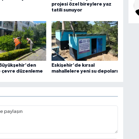
projesi özel bireylere yaz
tatili sunuyor
 Büyükşehir'den
Eskişehir'de kırsal
 çevre düzenleme
mahallelere yeni su depoları