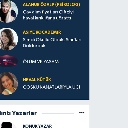
ALANUR ÖZALP (PSIKOLOG)
Çay alım fiyatları Çiftçiyi
hayal kırıklığına uğrattı
ASIYE KOCADEMİR
Şimdi Okullu Olduk, Sınıfları
Doldurduk
ÖLÜM VE YAŞAM
NEVAL KÜTÜK
COŞKU KANATLARIYLA UÇ!
lıntı Yazarlar
KONUK YAZAR