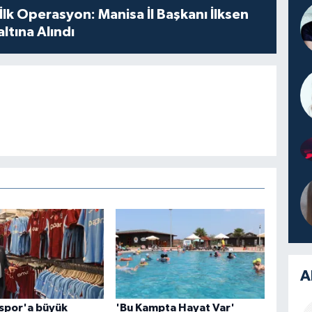
 İlk Operasyon: Manisa İl Başkanı İlksen
ltına Alındı
A
spor'a büyük
'Bu Kampta Hayat Var'