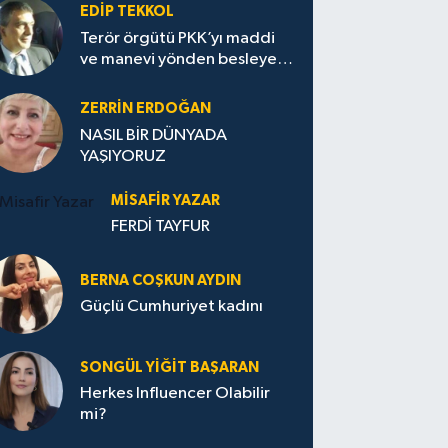
EDIP TEKKOL
Terör örgütü PKK’yı maddi
ve manevi yönden besleyen
Avrupa...
ZERRIN ERDOĞAN
NASIL BİR DÜNYADA
YAŞIYORUZ
MISAFIR YAZAR
FERDİ TAYFUR
BERNA COŞKUN AYDIN
Güçlü Cumhuriyet kadını
SONGÜL YIĞIT BAŞARAN
Herkes Influencer Olabilir
mi?