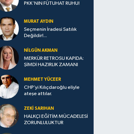
PKK’NIN FÜTUHAT RUHU!
MURAT AYDIN
Seçmenin İradesi Satılık
Değildir!...
NILGÜN AKMAN
MERKÜR RETROSU KAPIDA:
ŞİMDİ HAZIRLIK ZAMANI
MEHMET YÜCEER
CHP’yi Kılıçdaroğlu eliyle
ateşe attılar.
ZEKI SARIHAN
HALKÇI EĞİTİM MÜCADELESİ
ZORUNLULUKTUR