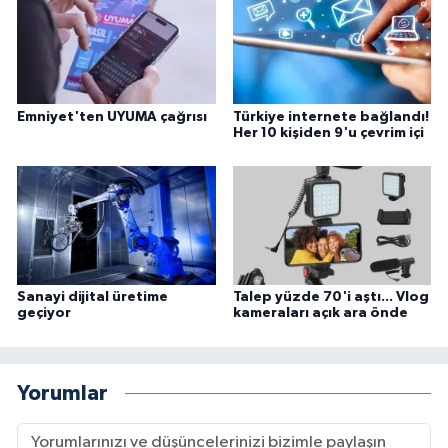
Emniyet'ten UYUMA çağrısı
Türkiye internete bağlandı!
Her 10 kişiden 9'u çevrim içi
Sanayi dijital üretime
Talep yüzde 70'i aştı... Vlog
geçiyor
kameraları açık ara önde
Yorumlar