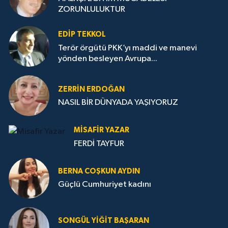
ZORUNLULUKTUR
EDIP TEKKOL
Terör örgütü PKK’yı maddi ve manevi
yönden besleyen Avrupa...
ZERRIN ERDOĞAN
NASIL BİR DÜNYADA YAŞIYORUZ
MISAFIR YAZAR
FERDİ TAYFUR
BERNA COŞKUN AYDIN
Güçlü Cumhuriyet kadını
SONGÜL YIĞIT BAŞARAN