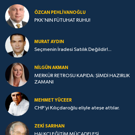
ÖZCAN PEHLIVANOĞLU
PKK’NIN FÜTUHAT RUHU!
MURAT AYDIN
Seçmenin İradesi Satılık Değildir!...
NILGÜN AKMAN
MERKÜR RETROSU KAPIDA: ŞİMDİ HAZIRLIK
ZAMANI
MEHMET YÜCEER
CHP’yi Kılıçdaroğlu eliyle ateşe attılar.
ZEKI SARIHAN
HALKÇI EĞİTİM MÜCADELESİ