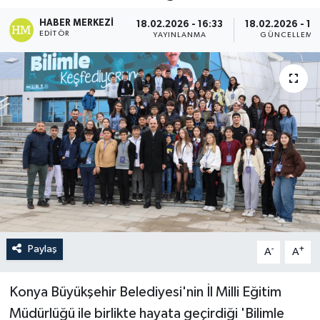
HABER MERKEZI
18.02.2026 - 16:33
18.02.2026 - 16
EDITÖR
YAYINLANMA
GÜNCELLEME
Paylaş
-
+
A
A
Konya Büyükşehir Belediyesi'nin İl Milli Eğitim
Müdürlüğü ile birlikte hayata geçirdiği 'Bilimle