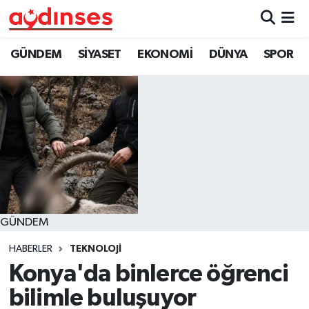
GÜNDEM
Nöbetçi Eczaneler
GÜNDEM
SİYASET
EKONOMİ
DÜNYA
SPOR
SİYASET
Hava Durumu
EKONOMİ
Aydin Namaz Vakitleri
DÜNYA
Trafik Durumu
SPOR
Süper Lig Puan Durumu ve Fikstür
GÜNDEM
MAGAZİN
Tüm Manşetler
HABERLER
TEKNOLOJİ
YAŞAM
Son Dakika Haberleri
Konya'da binlerce öğrenci
bilimle buluşuyor
Haber Arşivi