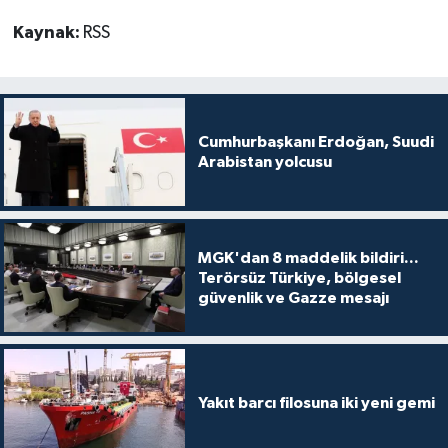
Kaynak:
RSS
Cumhurbaşkanı Erdoğan, Suudi
Arabistan yolcusu
MGK'dan 8 maddelik bildiri...
Terörsüz Türkiye, bölgesel
güvenlik ve Gazze mesajı
Yakıt barcı filosuna iki yeni gemi