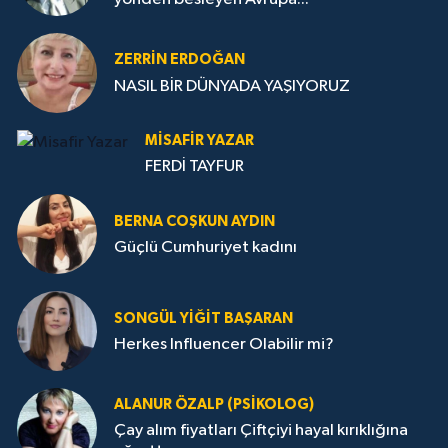
ZERRIN ERDOĞAN
NASIL BİR DÜNYADA YAŞIYORUZ
MISAFIR YAZAR
FERDİ TAYFUR
BERNA COŞKUN AYDIN
Güçlü Cumhuriyet kadını
SONGÜL YIĞIT BAŞARAN
Herkes Influencer Olabilir mi?
ALANUR ÖZALP (PSIKOLOG)
Çay alım fiyatları Çiftçiyi hayal kırıklığına