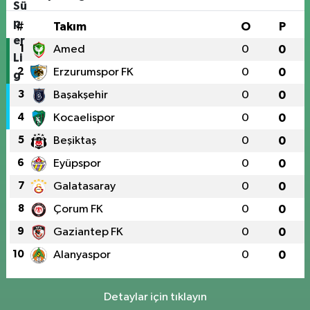
#
Takım
O
P
1
Amed
0
0
2
Erzurumspor FK
0
0
3
Başakşehir
0
0
4
Kocaelispor
0
0
5
Beşiktaş
0
0
6
Eyüpspor
0
0
7
Galatasaray
0
0
8
Çorum FK
0
0
9
Gaziantep FK
0
0
10
Alanyaspor
0
0
Detaylar için tıklayın