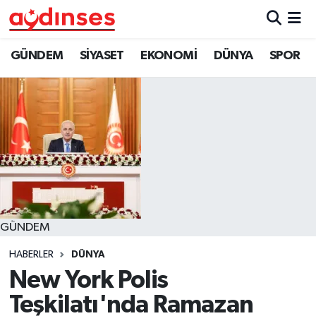
GÜNDEM
Nöbetçi Eczaneler
GÜNDEM
SİYASET
EKONOMİ
DÜNYA
SPOR
SİYASET
Hava Durumu
EKONOMİ
Aydin Namaz Vakitleri
DÜNYA
Trafik Durumu
SPOR
Süper Lig Puan Durumu ve Fikstür
GÜNDEM
MAGAZİN
Tüm Manşetler
HABERLER
DÜNYA
YAŞAM
Son Dakika Haberleri
New York Polis
Teşkilatı'nda Ramazan
Haber Arşivi