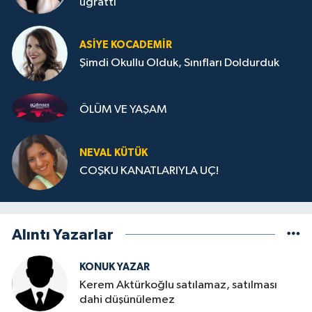
uğrattı
ASIYE KOCADEMİR
Şimdi Okullu Olduk, Sınıfları Doldurduk
ÖLÜM VE YAŞAM
NEVAL KÜTÜK
COŞKU KANATLARIYLA UÇ!
Alıntı Yazarlar
KONUK YAZAR
Kerem Aktürkoğlu satılamaz, satılması
dahi düşünülemez