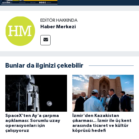
EDITÖR HAKKINDA
Haber Merkezi
Bunlar da ilginizi çekebilir
SpaceX'ten Ay'a çarpma
İzmir'den Kazakistan
açıklaması: Sorumlu uzay
çıkarması... İzmir ile üç kent
operasyonları için
arasında ticaret ve kültür
çalışıyoruz
köprüsü hedefi