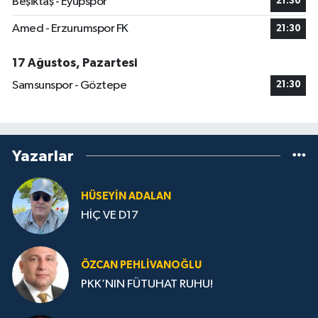
Beşiktaş - Eyüpspor
21:30
Amed - Erzurumspor FK
21:30
17 Ağustos, Pazartesi
Samsunspor - Göztepe
21:30
Yazarlar
HÜSEYIN ADALAN
HİÇ VE D17
ÖZCAN PEHLIVANOĞLU
PKK’NIN FÜTUHAT RUHU!