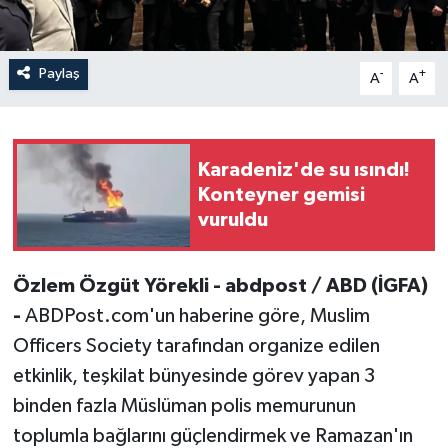
Paylaş
-
+
A
A
Karadeniz'de su ısındı!
Konteyner gemisi
vuruldu
Özlem Özgüt Yörekli - abdpost / ABD (İGFA)
-
ABDPost.com'un haberine göre, Muslim
Officers Society tarafından organize edilen
etkinlik, teşkilat bünyesinde görev yapan 3
binden fazla Müslüman polis memurunun
toplumla bağlarını güçlendirmek ve Ramazan'ın