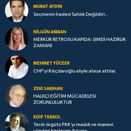
MURAT AYDIN
Seçmenin İradesi Satılık Değildir!...
NILGÜN AKMAN
MERKÜR RETROSU KAPIDA: ŞİMDİ HAZIRLIK
ZAMANI
MEHMET YÜCEER
CHP’yi Kılıçdaroğlu eliyle ateşe attılar.
ZEKI SARIHAN
HALKÇI EĞİTİM MÜCADELESİ
ZORUNLULUKTUR
EDIP TEKKOL
Terör örgütü PKK’yı maddi ve manevi
yönden besleyen Avrupa...