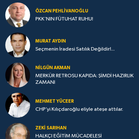
ÖZCAN PEHLIVANOĞLU
PKK’NIN FÜTUHAT RUHU!
MURAT AYDIN
Seçmenin İradesi Satılık Değildir!...
NILGÜN AKMAN
MERKÜR RETROSU KAPIDA: ŞİMDİ HAZIRLIK
ZAMANI
MEHMET YÜCEER
CHP’yi Kılıçdaroğlu eliyle ateşe attılar.
ZEKI SARIHAN
HALKÇI EĞİTİM MÜCADELESİ