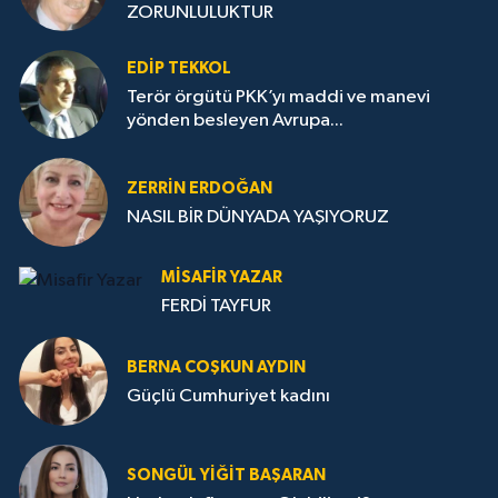
ZORUNLULUKTUR
EDIP TEKKOL
Terör örgütü PKK’yı maddi ve manevi
yönden besleyen Avrupa...
ZERRIN ERDOĞAN
NASIL BİR DÜNYADA YAŞIYORUZ
MISAFIR YAZAR
FERDİ TAYFUR
BERNA COŞKUN AYDIN
Güçlü Cumhuriyet kadını
SONGÜL YIĞIT BAŞARAN