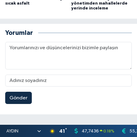
sıcak asfalt
yönetimden mahallelerde
yerinde inceleme
Yorumlar
Gönder
°
41
47,7436
55,
0.18
%