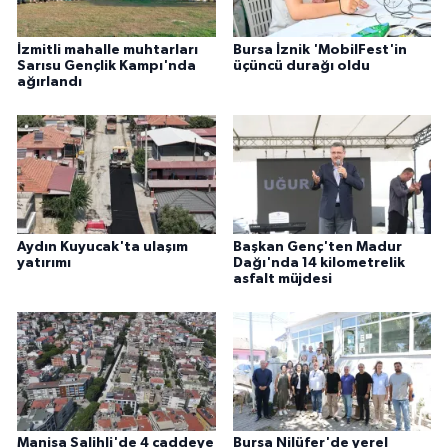
İzmitli mahalle muhtarları
Bursa İznik 'MobilFest'in
Sarısu Gençlik Kampı'nda
üçüncü durağı oldu
ağırlandı
Aydın Kuyucak'ta ulaşım
Başkan Genç'ten Madur
yatırımı
Dağı'nda 14 kilometrelik
asfalt müjdesi
Manisa Salihli'de 4 caddeye
Bursa Nilüfer'de yerel