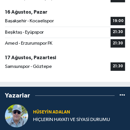
16 Ağustos, Pazar
Başakşehir - Kocaelispor
19:00
Beşiktaş - Eyüpspor
21:30
Amed - Erzurumspor FK
21:30
17 Ağustos, Pazartesi
Samsunspor - Göztepe
21:30
Yazarlar
HÜSEYIN ADALAN
HİÇLERİN HAYATI VE SİYASİ DURUMU