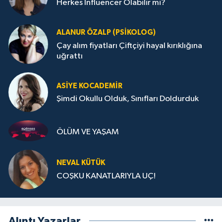
Herkes Influencer Olabilir mi?
ALANUR ÖZALP (PSIKOLOG)
Çay alım fiyatları Çiftçiyi hayal kırıklığına
uğrattı
ASIYE KOCADEMİR
Şimdi Okullu Olduk, Sınıfları Doldurduk
ÖLÜM VE YAŞAM
NEVAL KÜTÜK
COŞKU KANATLARIYLA UÇ!
Alıntı Yazarlar