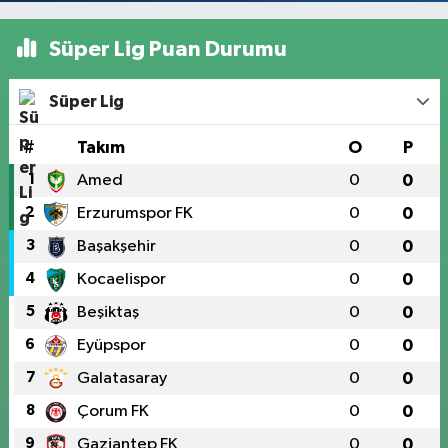
Süper Lig Puan Durumu
Süper Lig
#
Takım
O
P
1
Amed
0
0
2
Erzurumspor FK
0
0
3
Başakşehir
0
0
4
Kocaelispor
0
0
5
Beşiktaş
0
0
6
Eyüpspor
0
0
7
Galatasaray
0
0
8
Çorum FK
0
0
9
Gaziantep FK
0
0