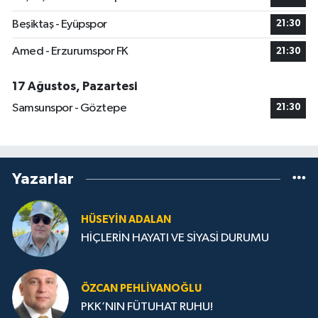
Beşiktaş - Eyüpspor
21:30
Amed - Erzurumspor FK
21:30
17 Ağustos, Pazartesi
Samsunspor - Göztepe
21:30
Yazarlar
HÜSEYIN ADALAN
HİÇLERİN HAYATI VE SİYASİ DURUMU
ÖZCAN PEHLIVANOĞLU
PKK’NIN FÜTUHAT RUHU!