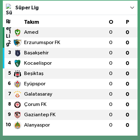
Süper Lig
#
Takım
O
P
1
Amed
0
0
2
Erzurumspor FK
0
0
3
Başakşehir
0
0
4
Kocaelispor
0
0
5
Beşiktaş
0
0
6
Eyüpspor
0
0
7
Galatasaray
0
0
8
Çorum FK
0
0
9
Gaziantep FK
0
0
10
Alanyaspor
0
0