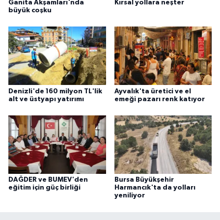
Ganita Akşamları'nda
Kırsal yollara neşter
büyük coşku
Denizli'de 160 milyon TL'lik
Ayvalık'ta üretici ve el
alt ve üstyapı yatırımı
emeği pazarı renk katıyor
DAĞDER ve BUMEV'den
Bursa Büyükşehir
eğitim için güç birliği
Harmancık'ta da yolları
yeniliyor