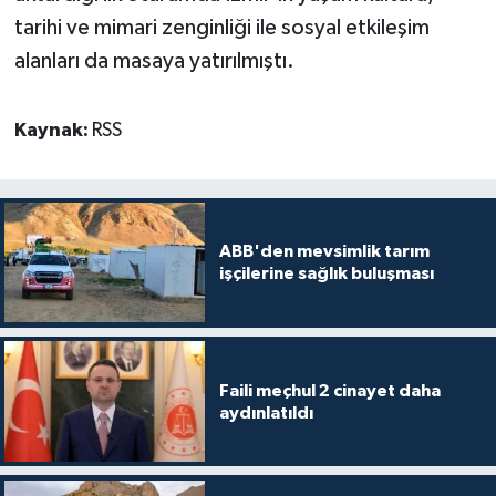
tarihi ve mimari zenginliği ile sosyal etkileşim
alanları da masaya yatırılmıştı.
Kaynak:
RSS
ABB'den mevsimlik tarım
işçilerine sağlık buluşması
Faili meçhul 2 cinayet daha
aydınlatıldı