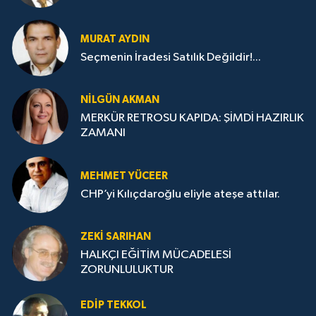
MURAT AYDIN
Seçmenin İradesi Satılık Değildir!...
NILGÜN AKMAN
MERKÜR RETROSU KAPIDA: ŞİMDİ HAZIRLIK
ZAMANI
MEHMET YÜCEER
CHP’yi Kılıçdaroğlu eliyle ateşe attılar.
ZEKI SARIHAN
HALKÇI EĞİTİM MÜCADELESİ
ZORUNLULUKTUR
EDIP TEKKOL