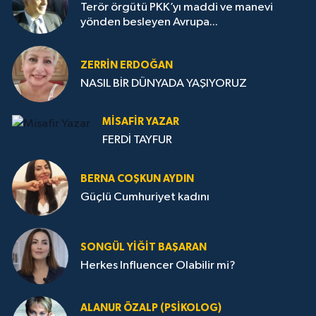
Terör örgütü PKK’yı maddi ve manevi
yönden besleyen Avrupa...
ZERRIN ERDOĞAN
NASIL BİR DÜNYADA YAŞIYORUZ
MISAFIR YAZAR
FERDİ TAYFUR
BERNA COŞKUN AYDIN
Güçlü Cumhuriyet kadını
SONGÜL YIĞIT BAŞARAN
Herkes Influencer Olabilir mi?
ALANUR ÖZALP (PSIKOLOG)