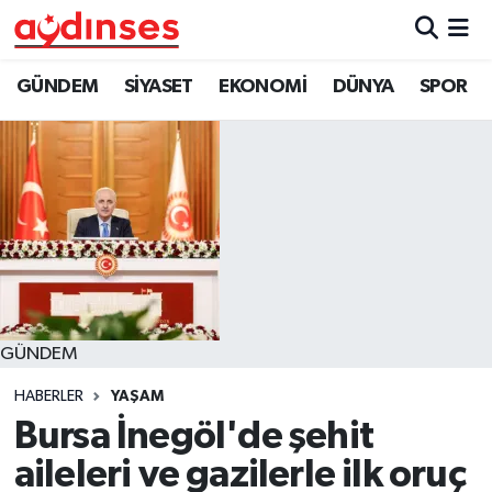
GÜNDEM
Nöbetçi Eczaneler
GÜNDEM
SİYASET
EKONOMİ
DÜNYA
SPOR
SİYASET
Hava Durumu
EKONOMİ
Aydin Namaz Vakitleri
DÜNYA
Trafik Durumu
SPOR
Süper Lig Puan Durumu ve Fikstür
GÜNDEM
MAGAZİN
Tüm Manşetler
HABERLER
YAŞAM
YAŞAM
Son Dakika Haberleri
Bursa İnegöl'de şehit
aileleri ve gazilerle ilk oruç
Haber Arşivi