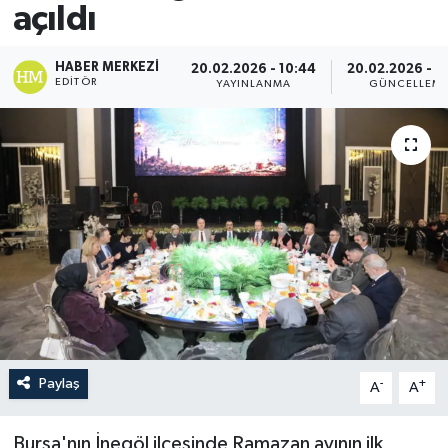
açıldı
HABER MERKEZI
20.02.2026 - 10:44
20.02.2026 - 1
EDITÖR
YAYINLANMA
GÜNCELLEM
Paylaş
-
+
A
A
Bursa'nın İnegöl ilçesinde Ramazan ayının ilk