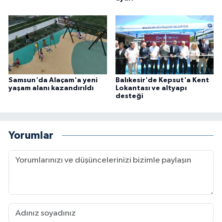
Samsun'da Alaçam'a yeni
Balıkesir'de Kepsut'a Kent
yaşam alanı kazandırıldı
Lokantası ve altyapı
desteği
Yorumlar