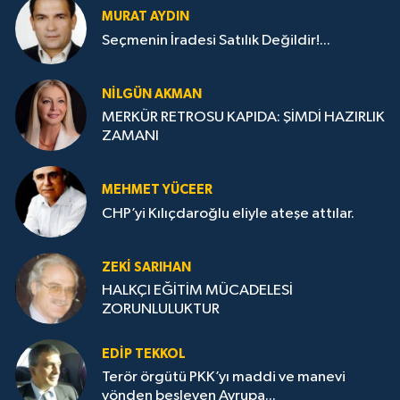
MURAT AYDIN
Seçmenin İradesi Satılık Değildir!...
NILGÜN AKMAN
MERKÜR RETROSU KAPIDA: ŞİMDİ HAZIRLIK
ZAMANI
MEHMET YÜCEER
CHP’yi Kılıçdaroğlu eliyle ateşe attılar.
ZEKI SARIHAN
HALKÇI EĞİTİM MÜCADELESİ
ZORUNLULUKTUR
EDIP TEKKOL
Terör örgütü PKK’yı maddi ve manevi
yönden besleyen Avrupa...