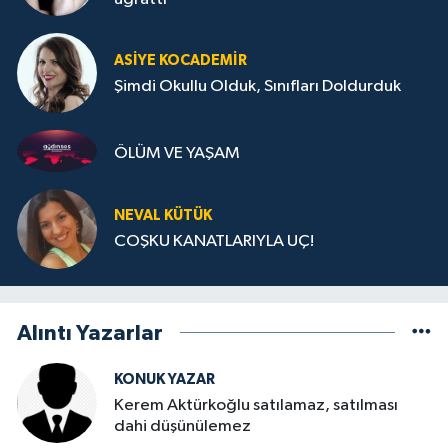
ASIYE KOCADEMİR
Şimdi Okullu Olduk, Sınıfları Doldurduk
ÖLÜM VE YAŞAM
NEVAL KÜTÜK
COŞKU KANATLARIYLA UÇ!
Alıntı Yazarlar
KONUK YAZAR
Kerem Aktürkoğlu satılamaz, satılması
dahi düşünülemez