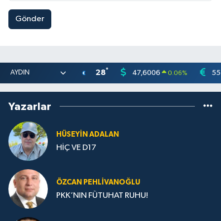
Gönder
°
28
47,6006
55
0.06
%
Yazarlar
HÜSEYIN ADALAN
HİÇ VE D17
ÖZCAN PEHLIVANOĞLU
PKK’NIN FÜTUHAT RUHU!