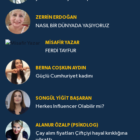
ZERRIN ERDOĞAN
NASIL BİR DÜNYADA YAŞIYORUZ
MISAFIR YAZAR
FERDİ TAYFUR
BERNA COŞKUN AYDIN
Güçlü Cumhuriyet kadını
SONGÜL YIĞIT BAŞARAN
Herkes Influencer Olabilir mi?
ALANUR ÖZALP (PSIKOLOG)
Çay alım fiyatları Çiftçiyi hayal kırıklığına
uğrattı