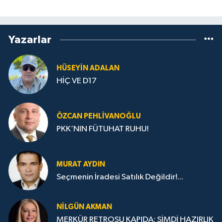
Yazarlar
HÜSEYIN ADALAN
HİÇ VE D17
ÖZCAN PEHLIVANOĞLU
PKK’NIN FÜTUHAT RUHU!
MURAT AYDIN
Seçmenin İradesi Satılık Değildir!...
NILGÜN AKMAN
MERKÜR RETROSU KAPIDA: ŞİMDİ HAZIRLIK