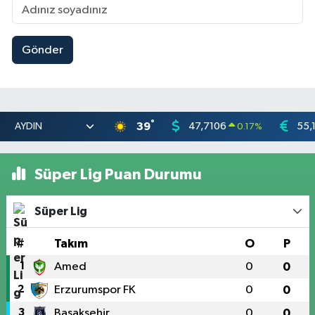
Gönder
°
39
47,7106
55,
0.17
%
Süper Lig Puan Durumu
Süper Lig
#
Takım
O
P
1
Amed
0
0
2
Erzurumspor FK
0
0
3
Başakşehir
0
0