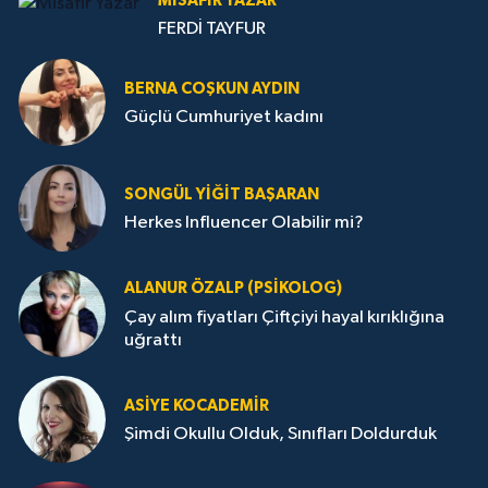
MISAFIR YAZAR
FERDİ TAYFUR
BERNA COŞKUN AYDIN
Güçlü Cumhuriyet kadını
SONGÜL YIĞIT BAŞARAN
Herkes Influencer Olabilir mi?
ALANUR ÖZALP (PSIKOLOG)
Çay alım fiyatları Çiftçiyi hayal kırıklığına
uğrattı
ASIYE KOCADEMİR
Şimdi Okullu Olduk, Sınıfları Doldurduk