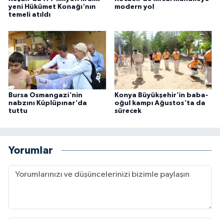
yeni Hükümet Konağı'nın
modern yol
temeli atıldı
Bursa Osmangazi'nin
Konya Büyükşehir'in baba-
nabzını Küplüpınar'da
oğul kampı Ağustos'ta da
tuttu
sürecek
Yorumlar