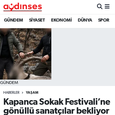
GÜNDEM
Nöbetçi Eczaneler
GÜNDEM
SİYASET
EKONOMİ
DÜNYA
SPOR
SİYASET
Hava Durumu
EKONOMİ
Aydin Namaz Vakitleri
DÜNYA
Trafik Durumu
SPOR
Süper Lig Puan Durumu ve Fikstür
GÜNDEM
MAGAZİN
Tüm Manşetler
HABERLER
YAŞAM
YAŞAM
Son Dakika Haberleri
Kapanca Sokak Festivali’ne
gönüllü sanatçılar bekliyor
Haber Arşivi