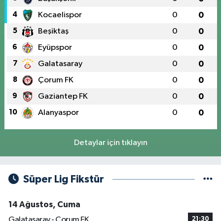
4
Kocaelispor
0
0
5
Beşiktaş
0
0
6
Eyüpspor
0
0
7
Galatasaray
0
0
8
Çorum FK
0
0
9
Gaziantep FK
0
0
10
Alanyaspor
0
0
Detaylar için tıklayın
Süper Lig Fikstür
14 Ağustos, Cuma
Galatasaray - Çorum FK
21:30