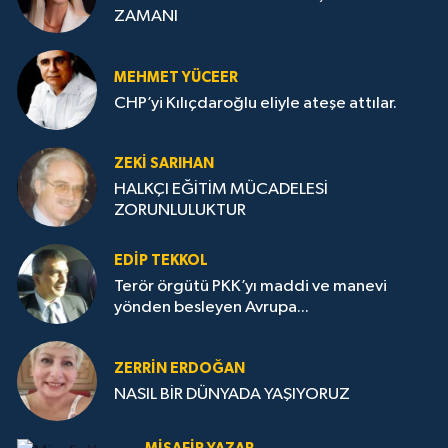
ZAMANI
MEHMET YÜCEER
CHP’yi Kılıçdaroğlu eliyle ateşe attılar.
ZEKI SARIHAN
HALKÇI EĞİTİM MÜCADELESİ
ZORUNLULUKTUR
EDIP TEKKOL
Terör örgütü PKK’yı maddi ve manevi
yönden besleyen Avrupa...
ZERRIN ERDOĞAN
NASIL BİR DÜNYADA YAŞIYORUZ