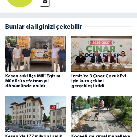
Bunlar da ilginizi çekebilir
Keşan eski İlçe Millî Eğitim
İzmit'te 3 Çınar Çocuk Evi
Müdürü vefatının yıl
için kura çekimi
dönümünde anıldı
gerçekleştirildi
Keşan'da 177 milyon liralık
Kocaeli'de kırsal mahalleye