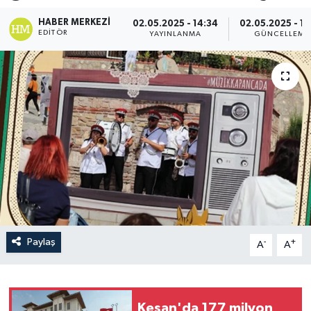
HABER MERKEZI
02.05.2025 - 14:34
02.05.2025 - 14
EDITÖR
YAYINLANMA
GÜNCELLEME
Paylaş
-
+
A
A
Keşan'da 177 milyon