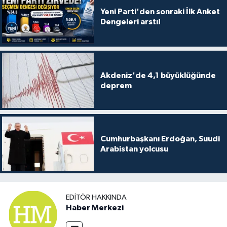
Yeni Parti'den sonraki İlk Anket
Dengeleri arstı!
Akdeniz'de 4,1 büyüklüğünde
deprem
Cumhurbaşkanı Erdoğan, Suudi
Arabistan yolcusu
EDITÖR HAKKINDA
Haber Merkezi