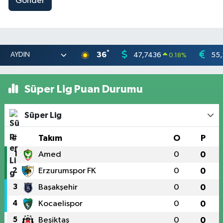
Gönder
°
36
47,7436
55,
0.18
%
Süper Lig Puan Durumu
Süper Lig
#
Takım
O
P
1
Amed
0
0
2
Erzurumspor FK
0
0
3
Başakşehir
0
0
4
Kocaelispor
0
0
5
Beşiktaş
0
0