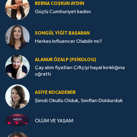
BERNA COŞKUN AYDIN
Güçlü Cumhuriyet kadını
SONGÜL YIĞIT BAŞARAN
Herkes Influencer Olabilir mi?
ALANUR ÖZALP (PSIKOLOG)
Çay alım fiyatları Çiftçiyi hayal kırıklığına
uğrattı
ASIYE KOCADEMİR
Şimdi Okullu Olduk, Sınıfları Doldurduk
ÖLÜM VE YAŞAM