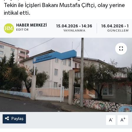
Tekin ile İçişleri Bakanı Mustafa Çiftçi, olay yerine
intikal etti.
HABER MERKEZI
15.04.2026 - 14:36
16.04.2026 - 10
EDITÖR
YAYINLANMA
GÜNCELLEME
Paylaş
-
+
A
A