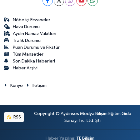
Nöbetçi Eczaneler
Hava Durumu
Aydin Namaz Vakitleri
Trafik Durumu
Puan Durumu ve Fikstür
Tüm Manşetler
Son Dakika Haberleri
Haber Arşivi
Künye
İletişim
Copyright © Aydinses Medya Bilişim Eğitim Gıda
RSS
Sanayi Tic. Ltd. Şti
Haber Yazılımı:
TE Bilişim