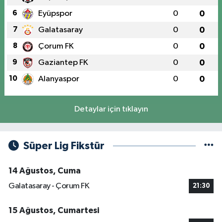
6
Eyüpspor
0
0
7
Galatasaray
0
0
8
Çorum FK
0
0
9
Gaziantep FK
0
0
10
Alanyaspor
0
0
Detaylar için tıklayın
Süper Lig Fikstür
14 Ağustos, Cuma
Galatasaray - Çorum FK
21:30
15 Ağustos, Cumartesi