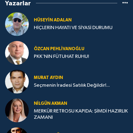
Yazarlar
HÜSEYIN ADALAN
HİÇLERİN HAYATI VE SİYASİ DURUMU
ÖZCAN PEHLIVANOĞLU
PKK’NIN FÜTUHAT RUHU!
MURAT AYDIN
Seçmenin İradesi Satılık Değildir!...
NILGÜN AKMAN
MERKÜR RETROSU KAPIDA: ŞİMDİ HAZIRLIK
ZAMANI