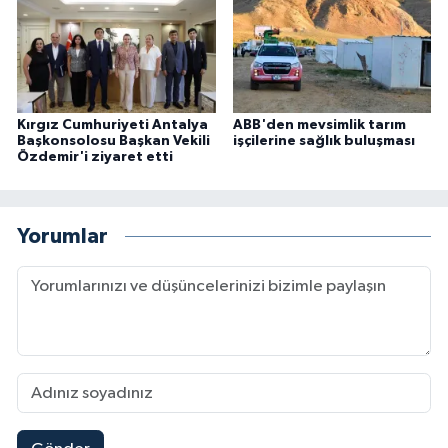
Kırgız Cumhuriyeti Antalya
ABB'den mevsimlik tarım
Başkonsolosu Başkan Vekili
işçilerine sağlık buluşması
Özdemir'i ziyaret etti
Yorumlar