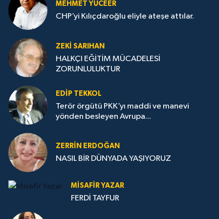
MEHMET YÜCEER
CHP’yi Kılıçdaroğlu eliyle ateşe attılar.
ZEKI SARIHAN
HALKÇI EĞİTİM MÜCADELESİ
ZORUNLULUKTUR
EDIP TEKKOL
Terör örgütü PKK’yı maddi ve manevi
yönden besleyen Avrupa...
ZERRIN ERDOĞAN
NASIL BİR DÜNYADA YAŞIYORUZ
MISAFIR YAZAR
FERDİ TAYFUR