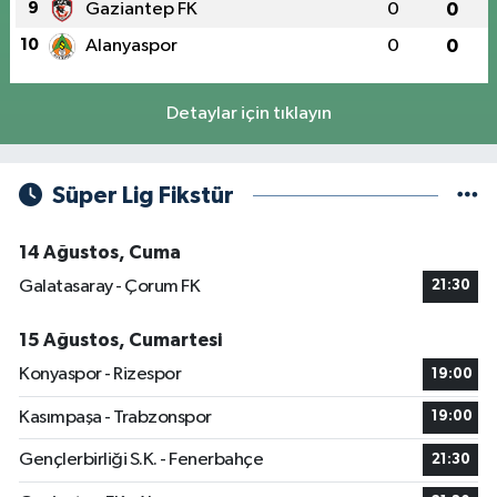
9
Gaziantep FK
0
0
10
Alanyaspor
0
0
Detaylar için tıklayın
Süper Lig Fikstür
14 Ağustos, Cuma
Galatasaray - Çorum FK
21:30
15 Ağustos, Cumartesi
Konyaspor - Rizespor
19:00
Kasımpaşa - Trabzonspor
19:00
Gençlerbirliği S.K. - Fenerbahçe
21:30