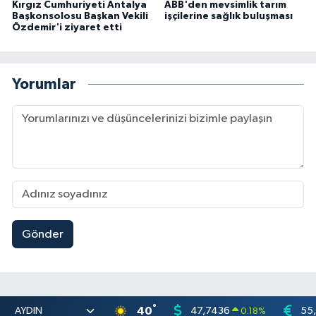
Kırgız Cumhuriyeti Antalya
ABB'den mevsimlik tarım
Başkonsolosu Başkan Vekili
işçilerine sağlık buluşması
Özdemir'i ziyaret etti
Yorumlar
Gönder
°
40
47,7436
55
0.18
%