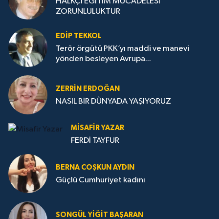
HALKÇI EĞİTİM MÜCADELESİ
ZORUNLULUKTUR
EDIP TEKKOL
Terör örgütü PKK’yı maddi ve manevi
yönden besleyen Avrupa...
ZERRIN ERDOĞAN
NASIL BİR DÜNYADA YAŞIYORUZ
MISAFIR YAZAR
FERDİ TAYFUR
BERNA COŞKUN AYDIN
Güçlü Cumhuriyet kadını
SONGÜL YIĞIT BAŞARAN