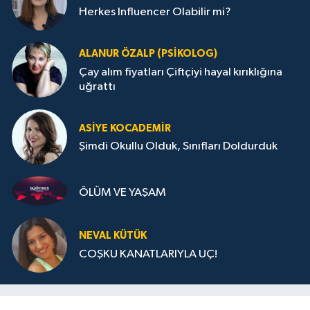
Herkes Influencer Olabilir mi?
ALANUR ÖZALP (PSIKOLOG)
Çay alım fiyatları Çiftçiyi hayal kırıklığına
uğrattı
ASIYE KOCADEMİR
Şimdi Okullu Olduk, Sınıfları Doldurduk
ÖLÜM VE YAŞAM
NEVAL KÜTÜK
COŞKU KANATLARIYLA UÇ!