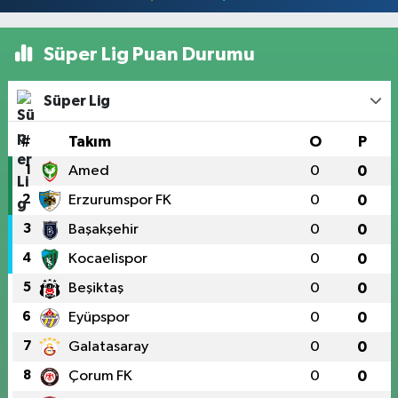
Süper Lig Puan Durumu
Süper Lig
#
Takım
O
P
1
Amed
0
0
2
Erzurumspor FK
0
0
3
Başakşehir
0
0
4
Kocaelispor
0
0
5
Beşiktaş
0
0
6
Eyüpspor
0
0
7
Galatasaray
0
0
8
Çorum FK
0
0