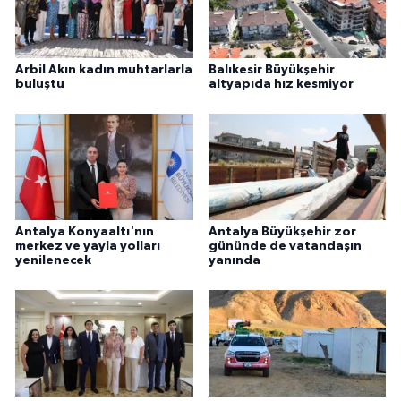
Arbil Akın kadın muhtarlarla
Balıkesir Büyükşehir
buluştu
altyapıda hız kesmiyor
Antalya Konyaaltı'nın
Antalya Büyükşehir zor
merkez ve yayla yolları
gününde de vatandaşın
yenilenecek
yanında