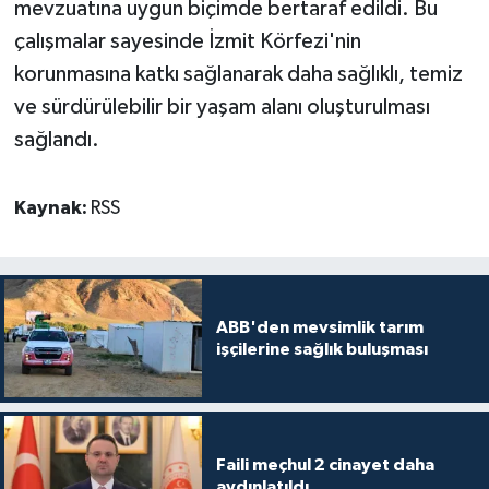
mevzuatına uygun biçimde bertaraf edildi. Bu
çalışmalar sayesinde İzmit Körfezi'nin
korunmasına katkı sağlanarak daha sağlıklı, temiz
ve sürdürülebilir bir yaşam alanı oluşturulması
sağlandı.
Kaynak:
RSS
ABB'den mevsimlik tarım
işçilerine sağlık buluşması
Faili meçhul 2 cinayet daha
aydınlatıldı