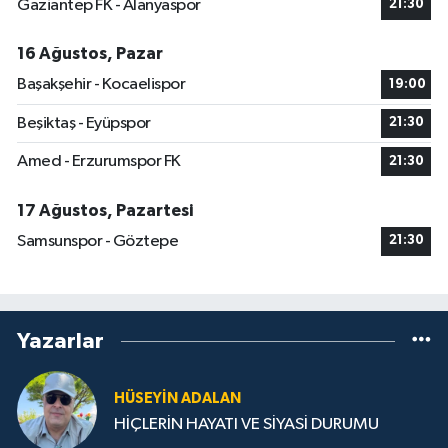
Gaziantep FK - Alanyaspor
21:30
16 Ağustos, Pazar
Başakşehir - Kocaelispor
19:00
Beşiktaş - Eyüpspor
21:30
Amed - Erzurumspor FK
21:30
17 Ağustos, Pazartesi
Samsunspor - Göztepe
21:30
Yazarlar
HÜSEYIN ADALAN
HİÇLERİN HAYATI VE SİYASİ DURUMU