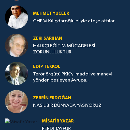
MEHMET YÜCEER
CHP’yi Kılıçdaroğlu eliyle ateşe attılar.
ZEKI SARIHAN
HALKÇI EĞİTİM MÜCADELESİ
ZORUNLULUKTUR
EDIP TEKKOL
Terör örgütü PKK’yı maddi ve manevi
yönden besleyen Avrupa...
ZERRIN ERDOĞAN
NASIL BİR DÜNYADA YAŞIYORUZ
MISAFIR YAZAR
FERDİ TAYFUR