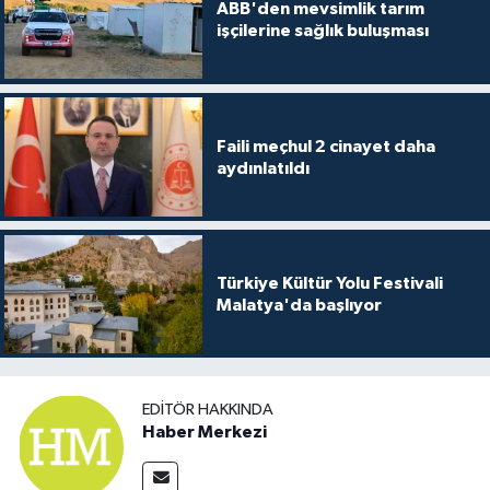
ABB'den mevsimlik tarım
işçilerine sağlık buluşması
Faili meçhul 2 cinayet daha
aydınlatıldı
Türkiye Kültür Yolu Festivali
Malatya'da başlıyor
EDITÖR HAKKINDA
Haber Merkezi