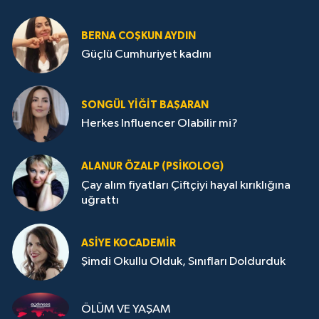
BERNA COŞKUN AYDIN
Güçlü Cumhuriyet kadını
SONGÜL YIĞIT BAŞARAN
Herkes Influencer Olabilir mi?
ALANUR ÖZALP (PSIKOLOG)
Çay alım fiyatları Çiftçiyi hayal kırıklığına
uğrattı
ASIYE KOCADEMİR
Şimdi Okullu Olduk, Sınıfları Doldurduk
ÖLÜM VE YAŞAM