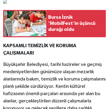
Bursa İznik
'MobilFest'in üçüncü
durağı oldu
KAPSAMLI TEMİZLİK VE KORUMA
ÇALIŞMALARI
Büyükşehir Belediyesi, tarihi hazireler ve geçmiş
medeniyetlerden günümüze ulaşan mezarlık
alanlarında bakım, temizlik ve koruma çalışmalarını
planlı şekilde sürdürüyor. Kentin kültürel
hafızasının önemli parçaları arasında yer alan bu
alanlar, gerçekleştirilen düzenli çalışmalarla
korunuyor ve gelecek nesillere daha sağlıklı