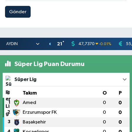
Gönder
°
21
47,7370
55
-0.01
%
Süper Lig Puan Durumu
Süper Lig
#
Takım
O
P
1
Amed
0
0
2
Erzurumspor FK
0
0
3
Başakşehir
0
0
4
Kocaelispor
0
0