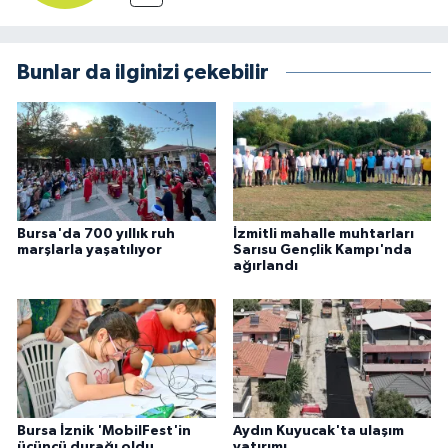
Bunlar da ilginizi çekebilir
Bursa'da 700 yıllık ruh
İzmitli mahalle muhtarları
marşlarla yaşatılıyor
Sarısu Gençlik Kampı'nda
ağırlandı
Bursa İznik 'MobilFest'in
Aydın Kuyucak'ta ulaşım
üçüncü durağı oldu
yatırımı