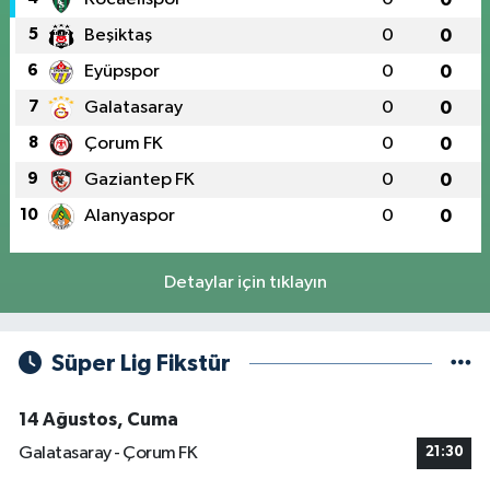
5
Beşiktaş
0
0
6
Eyüpspor
0
0
7
Galatasaray
0
0
8
Çorum FK
0
0
9
Gaziantep FK
0
0
10
Alanyaspor
0
0
Detaylar için tıklayın
Süper Lig Fikstür
14 Ağustos, Cuma
Galatasaray - Çorum FK
21:30