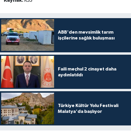
Kaynak:
RSS
ABB'den mevsimlik tarım
işçilerine sağlık buluşması
Faili meçhul 2 cinayet daha
aydınlatıldı
Türkiye Kültür Yolu Festivali
Malatya'da başlıyor