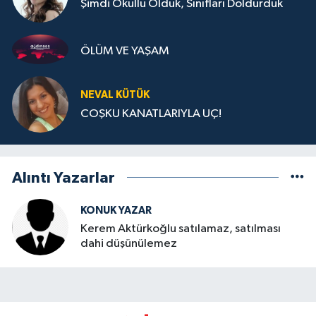
Şimdi Okullu Olduk, Sınıfları Doldurduk
ÖLÜM VE YAŞAM
NEVAL KÜTÜK
COŞKU KANATLARIYLA UÇ!
Alıntı Yazarlar
KONUK YAZAR
Kerem Aktürkoğlu satılamaz, satılması
dahi düşünülemez