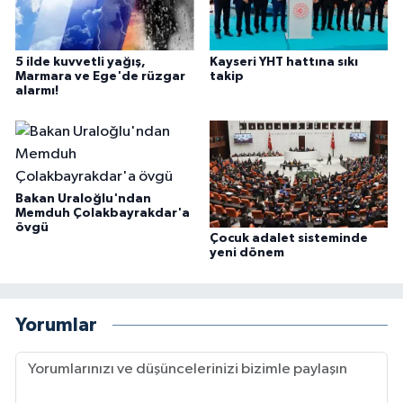
5 ilde kuvvetli yağış,
Kayseri YHT hattına sıkı
Marmara ve Ege'de rüzgar
takip
alarmı!
Bakan Uraloğlu'ndan
Memduh Çolakbayrakdar'a
övgü
Çocuk adalet sisteminde
yeni dönem
Yorumlar