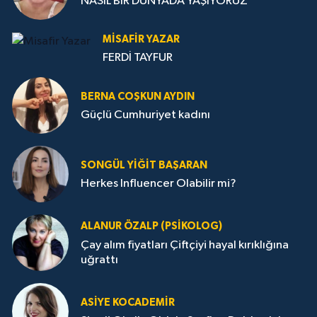
NASIL BİR DÜNYADA YAŞIYORUZ
MISAFIR YAZAR
FERDİ TAYFUR
BERNA COŞKUN AYDIN
Güçlü Cumhuriyet kadını
SONGÜL YIĞIT BAŞARAN
Herkes Influencer Olabilir mi?
ALANUR ÖZALP (PSIKOLOG)
Çay alım fiyatları Çiftçiyi hayal kırıklığına
uğrattı
ASIYE KOCADEMİR