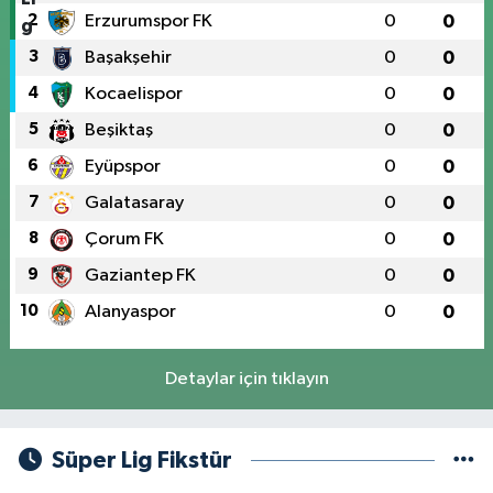
2
Erzurumspor FK
0
0
3
Başakşehir
0
0
4
Kocaelispor
0
0
5
Beşiktaş
0
0
6
Eyüpspor
0
0
7
Galatasaray
0
0
8
Çorum FK
0
0
9
Gaziantep FK
0
0
10
Alanyaspor
0
0
Detaylar için tıklayın
Süper Lig Fikstür