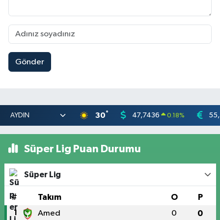
Gönder
°
30
47,7436
55
0.18
%
Süper Lig Puan Durumu
Süper Lig
#
Takım
O
P
1
Amed
0
0