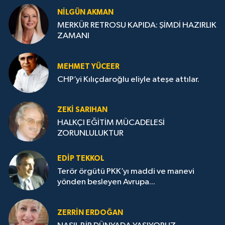
NILGÜN AKMAN
MERKÜR RETROSU KAPIDA: ŞİMDİ HAZIRLIK
ZAMANI
MEHMET YÜCEER
CHP’yi Kılıçdaroğlu eliyle ateşe attılar.
ZEKI SARIHAN
HALKÇI EĞİTİM MÜCADELESİ
ZORUNLULUKTUR
EDIP TEKKOL
Terör örgütü PKK’yı maddi ve manevi
yönden besleyen Avrupa...
ZERRIN ERDOĞAN