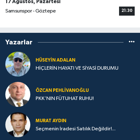
17 Ağustos, Pazartesi
Samsunspor - Göztepe
21:30
Yazarlar
HÜSEYIN ADALAN
HİÇLERİN HAYATI VE SİYASİ DURUMU
ÖZCAN PEHLIVANOĞLU
PKK’NIN FÜTUHAT RUHU!
MURAT AYDIN
Seçmenin İradesi Satılık Değildir!...