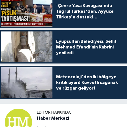
'Çevre Yasa Kavagası'nda
Tuğrul Türkeş'den, Ayyüce
Türkeş'e destek!...
Eyüpsultan Belediyesi, Şehit
Mehmed Efendi’nin Kabrini
yeniledi
Meteoroloji'den iki bölgeye
kritik uyarı! Kuvvetli sağanak
ve rüzgar geliyor!
EDITÖR HAKKINDA
Haber Merkezi