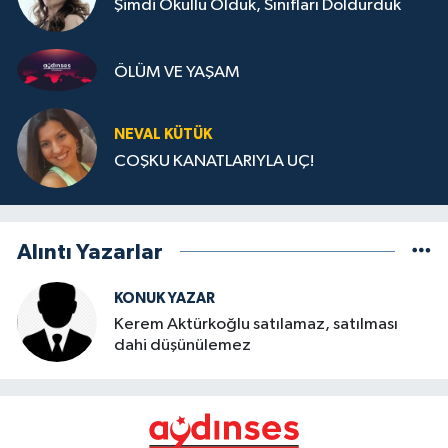
Şimdi Okullu Olduk, Sınıfları Doldurduk
ÖLÜM VE YAŞAM
NEVAL KÜTÜK
COŞKU KANATLARIYLA UÇ!
Alıntı Yazarlar
KONUK YAZAR
Kerem Aktürkoğlu satılamaz, satılması
dahi düşünülemez