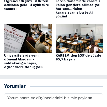
Öğrenci affı çıktı.. YÖK'ten
Tercih döneminde kararsız
açıklama geldi! 4 aylık süre
kalan gençlere bilimsel yol
tanındı
haritası... Halen
kararsızsanız bu testi
çözün!
Üniversitelerde yeni
KARBEM'den LGS'de yüzde
dönem! Akademik
95,7 başarı
sahtekârlığa hapis,
öğrencilere dönüş yolu
Yorumlar