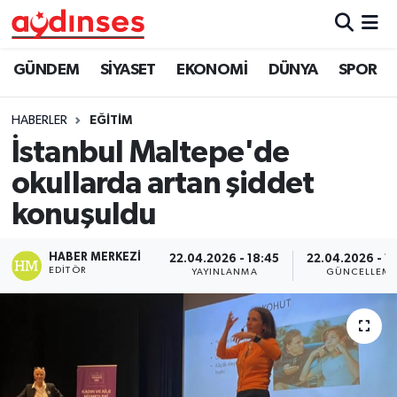
GÜNDEM
Nöbetçi Eczaneler
GÜNDEM
SİYASET
EKONOMİ
DÜNYA
SPOR
SİYASET
Hava Durumu
HABERLER
EĞİTİM
İstanbul Maltepe'de
EKONOMİ
Aydin Namaz Vakitleri
okullarda artan şiddet
DÜNYA
Trafik Durumu
konuşuldu
SPOR
Süper Lig Puan Durumu ve Fikstür
HABER MERKEZI
22.04.2026 - 18:45
22.04.2026 - 1
EDITÖR
YAYINLANMA
GÜNCELLEM
MAGAZİN
Tüm Manşetler
YAŞAM
Son Dakika Haberleri
Haber Arşivi