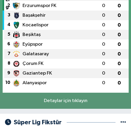
2
Erzurumspor FK
0
0
3
Başakşehir
0
0
4
Kocaelispor
0
0
5
Beşiktaş
0
0
6
Eyüpspor
0
0
7
Galatasaray
0
0
8
Çorum FK
0
0
9
Gaziantep FK
0
0
10
Alanyaspor
0
0
Detaylar için tıklayın
Süper Lig Fikstür