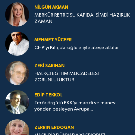
NILGÜN AKMAN
MERKÜR RETROSU KAPIDA: ŞİMDİ HAZIRLIK
ZAMANI
MEHMET YÜCEER
CHP’yi Kılıçdaroğlu eliyle ateşe attılar.
ZEKI SARIHAN
HALKÇI EĞİTİM MÜCADELESİ
ZORUNLULUKTUR
EDIP TEKKOL
Terör örgütü PKK’yı maddi ve manevi
yönden besleyen Avrupa...
ZERRIN ERDOĞAN