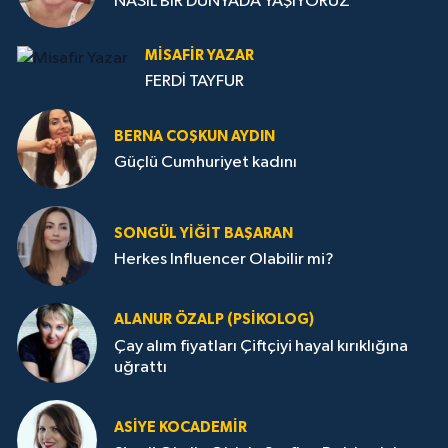
NASIL BİR DÜNYADA YAŞIYORUZ
MISAFIR YAZAR
FERDİ TAYFUR
BERNA COŞKUN AYDIN
Güçlü Cumhuriyet kadını
SONGÜL YIĞIT BAŞARAN
Herkes Influencer Olabilir mi?
ALANUR ÖZALP (PSIKOLOG)
Çay alım fiyatları Çiftçiyi hayal kırıklığına
uğrattı
ASIYE KOCADEMİR