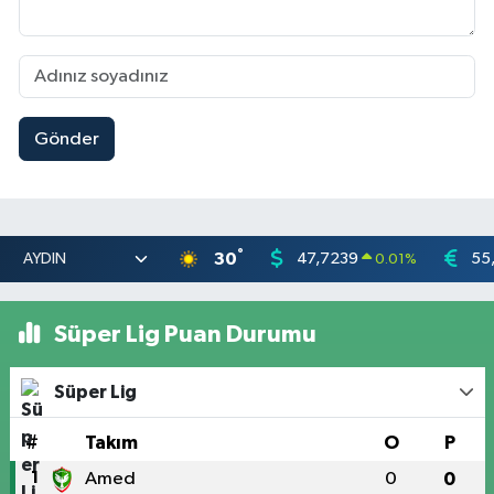
Gönder
°
30
47,7239
55
0.01
%
Süper Lig Puan Durumu
Süper Lig
#
Takım
O
P
1
Amed
0
0