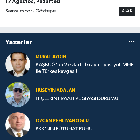
17 Ağustos, Pazartesi
Samsunspor - Göztepe
21:30
Yazarlar
MURAT AYDIN
BAŞBUĞ'un 2 evladı, İki ayrı siyasi yol! MHP
ile Türkeş kavgası!
HÜSEYIN ADALAN
HİÇLERİN HAYATI VE SİYASİ DURUMU
ÖZCAN PEHLIVANOĞLU
PKK’NIN FÜTUHAT RUHU!