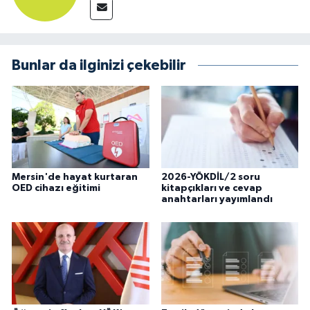
Bunlar da ilginizi çekebilir
Mersin'de hayat kurtaran
2026-YÖKDİL/2 soru
OED cihazı eğitimi
kitapçıkları ve cevap
anahtarları yayımlandı