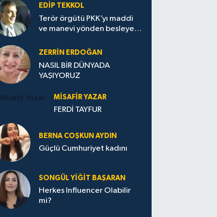
EDIP TEKKOL
Terör örgütü PKK’yı maddi
ve manevi yönden besleyen
Avrupa...
ZERRIN ERDOĞAN
NASIL BİR DÜNYADA
YAŞIYORUZ
MISAFIR YAZAR
FERDİ TAYFUR
BERNA COŞKUN AYDIN
Güçlü Cumhuriyet kadını
SONGÜL YIĞIT BAŞARAN
Herkes Influencer Olabilir
mi?