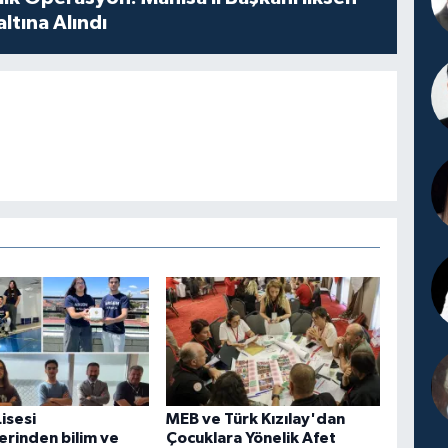
ltına Alındı
isesi
MEB ve Türk Kızılay'dan
erinden bilim ve
Çocuklara Yönelik Afet