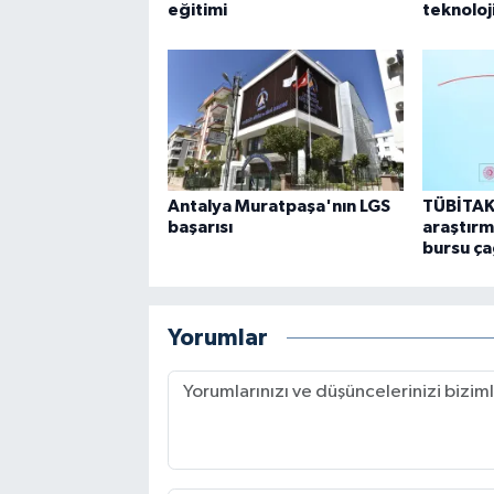
eğitimi
teknoloj
Antalya Muratpaşa'nın LGS
TÜBİTAK'
başarısı
araştırm
bursu ça
Yorumlar