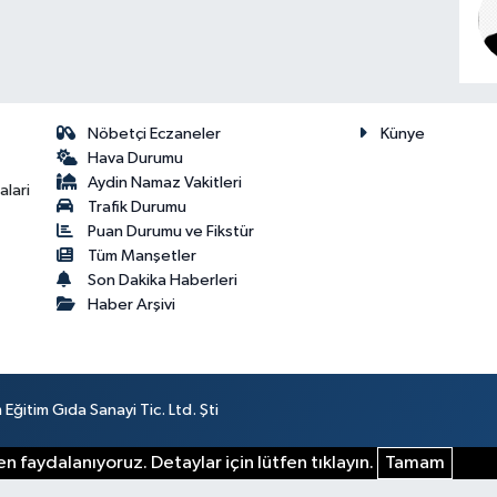
Nöbetçi Eczaneler
Künye
Hava Durumu
Aydin Namaz Vakitleri
lari
Trafik Durumu
Puan Durumu ve Fikstür
Tüm Manşetler
Son Dakika Haberleri
Haber Arşivi
ğitim Gıda Sanayi Tic. Ltd. Şti
n faydalanıyoruz. Detaylar için lütfen tıklayın.
Tamam