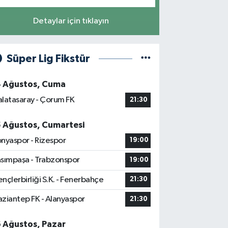
Detaylar için tıklayın
Süper Lig Fikstür
4 Ağustos, Cuma
latasaray - Çorum FK
21:30
5 Ağustos, Cumartesi
nyaspor - Rizespor
19:00
sımpaşa - Trabzonspor
19:00
nçlerbirliği S.K. - Fenerbahçe
21:30
ziantep FK - Alanyaspor
21:30
6 Ağustos, Pazar