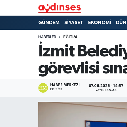
GÜNDEM
Nöbetçi Eczaneler
GÜNDEM
SİYASET
EKONOMİ
DÜN
SİYASET
Hava Durumu
HABERLER
EĞİTİM
İzmit Beledi
EKONOMİ
Aydin Namaz Vakitleri
görevlisi sın
DÜNYA
Trafik Durumu
SPOR
Süper Lig Puan Durumu ve Fikstür
HABER MERKEZI
07.06.2026 - 14:57
EDITÖR
YAYINLANMA
MAGAZİN
Tüm Manşetler
YAŞAM
Son Dakika Haberleri
Haber Arşivi