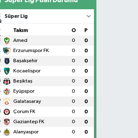
Süper Lig
#
Takım
O
P
1
Amed
0
0
2
Erzurumspor FK
0
0
3
Başakşehir
0
0
4
Kocaelispor
0
0
5
Beşiktaş
0
0
6
Eyüpspor
0
0
7
Galatasaray
0
0
8
Çorum FK
0
0
9
Gaziantep FK
0
0
0
Alanyaspor
0
0