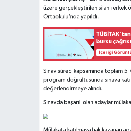
üzere gerçekleştirilen silahlı erkek 
Ortaokulu'nda yapıldı.
TÜBİTAK'tan 
bursu çağrıs
İçeriği Görünt
Sınav süreci kapsamında toplam 510
program doğrultusunda sınava katılan
değerlendirmeye alındı.
Sınavda başarılı olan adaylar mülak
Mülakata katılmaya hak kazanan adayla