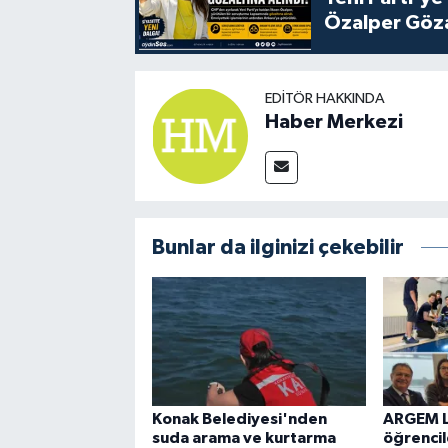
Özalper Göza
EDITÖR HAKKINDA
Haber Merkezi
Bunlar da ilginizi çekebilir
Konak Belediyesi'nden
ARGEM L
suda arama ve kurtarma
öğrencil