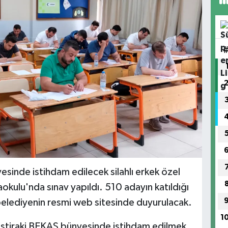
esinde istihdam edilecek silahlı erkek özel
aokulu'nda sınav yapıldı. 510 adayın katıldığı
i belediyenin resmi web sitesinde duyurulacak.
1
 iştiraki BEKAŞ bünyesinde istihdam edilmek