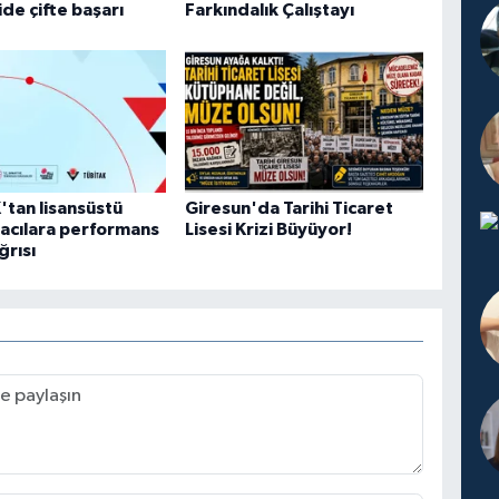
ide çifte başarı
Farkındalık Çalıştayı
tan lisansüstü
Giresun'da Tarihi Ticaret
acılara performans
Lisesi Krizi Büyüyor!
ğrısı