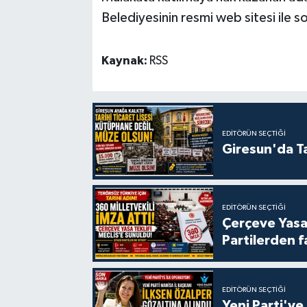
Belediyesinin resmi web sitesi ile 
Kaynak:
RSS
EDITÖRÜN SEÇTIĞI
Giresun'da Ta
EDITÖRÜN SEÇTIĞI
Çerçeve Yasa
Partilerden f
EDITÖRÜN SEÇTIĞI
Yeni Parti'ye