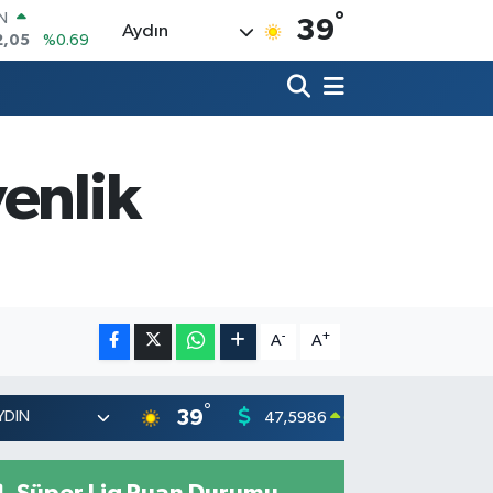
°
R
39
Aydın
86
%0.06
00
%0.1
N
38
%0.21
ALTIN
4
%0.32
enlik
00
%48
IN
2,05
%0.69
-
+
A
A
°
39
47,5986
55,07
0.06
%
Süper Lig Puan Durumu