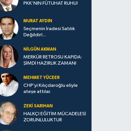
PKK’NIN FÜTUHAT RUHU!
MURAT AYDIN
Seçmenin İradesi Satılık
Değildir!...
NILGÜN AKMAN
MERKÜR RETROSU KAPIDA:
ŞİMDİ HAZIRLIK ZAMANI
MEHMET YÜCEER
CHP’yi Kılıçdaroğlu eliyle
ateşe attılar.
ZEKI SARIHAN
HALKÇI EĞİTİM MÜCADELESİ
ZORUNLULUKTUR