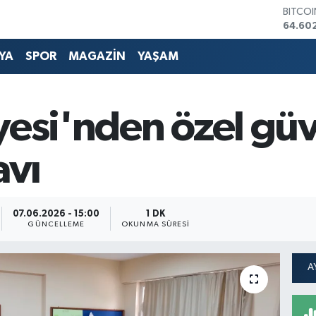
DOLA
47,59
EURO
55,07
YA
SPOR
MAGAZİN
YAŞAM
STERLİ
64,24
GRAM 
6513.9
yesi'nden özel güv
BİST1
13.768
BITCO
avı
64.60
07.06.2026 - 15:00
1 DK
GÜNCELLEME
OKUNMA SÜRESI