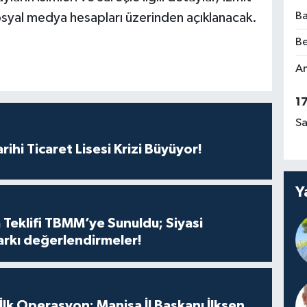
Ba
sosyal medya hesapları üzerinden açıklanacak.
Be
Am
1
Sa
rihi Ticaret Lisesi Krizi Büyüyor!
Y
 Teklifi TBMM’ye Sunuldu; Siyasi
arkı değerlendirmeler!
 İlk Operasyon: Manisa İl Başkanı İlksen