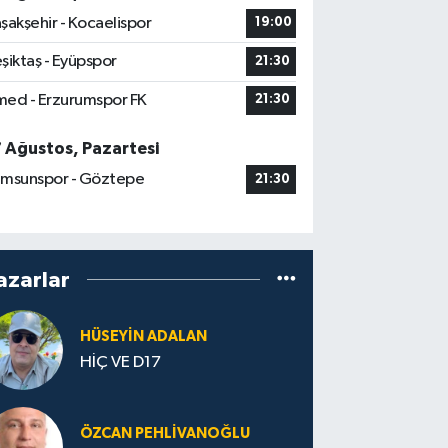
şakşehir - Kocaelispor
19:00
şiktaş - Eyüpspor
21:30
ed - Erzurumspor FK
21:30
7 Ağustos, Pazartesi
msunspor - Göztepe
21:30
azarlar
HÜSEYIN ADALAN
HİÇ VE D17
ÖZCAN PEHLIVANOĞLU