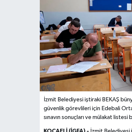
İzmit Belediyesi iştiraki BEKAŞ büny
güvenlik görevlileri için Edebali Ort
sınavın sonuçları ve mülakat listes
KOCAELİ (İGFA) -
İzmit Belediyesi