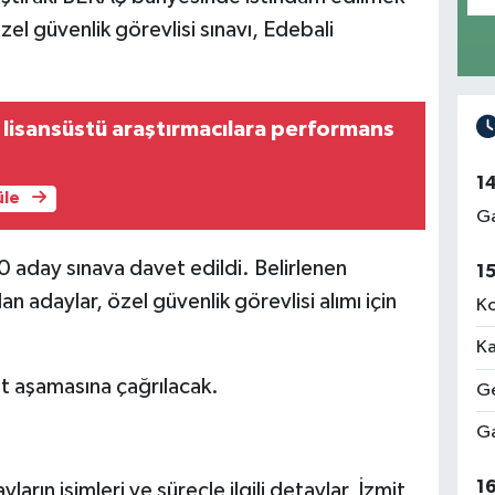
özel güvenlik görevlisi sınavı, Edebali
lisansüstü araştırmacılara performans
ı
1
üle
Ga
 aday sınava davet edildi. Belirlenen
1
 adaylar, özel güvenlik görevlisi alımı için
Ko
Ka
at aşamasına çağrılacak.
Ge
Ga
1
rın isimleri ve süreçle ilgili detaylar, İzmit