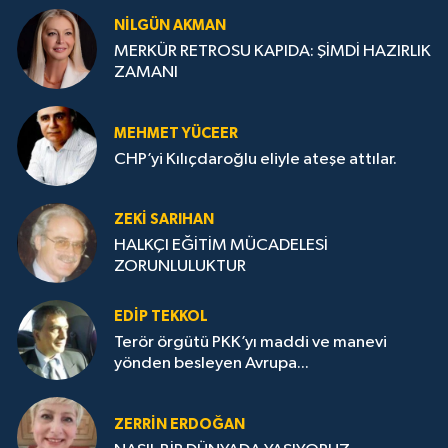
NILGÜN AKMAN
MERKÜR RETROSU KAPIDA: ŞİMDİ HAZIRLIK
ZAMANI
MEHMET YÜCEER
CHP’yi Kılıçdaroğlu eliyle ateşe attılar.
ZEKI SARIHAN
HALKÇI EĞİTİM MÜCADELESİ
ZORUNLULUKTUR
EDIP TEKKOL
Terör örgütü PKK’yı maddi ve manevi
yönden besleyen Avrupa...
ZERRIN ERDOĞAN