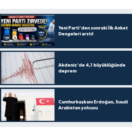
Yeni Parti'den sonraki İlk Anket
Dengeleri arstı!
Akdeniz'de 4,1 büyüklüğünde
deprem
Cumhurbaşkanı Erdoğan, Suudi
Arabistan yolcusu