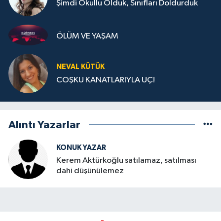
Şimdi Okullu Olduk, Sınıfları Doldurduk
ÖLÜM VE YAŞAM
NEVAL KÜTÜK
COŞKU KANATLARIYLA UÇ!
Alıntı Yazarlar
KONUK YAZAR
Kerem Aktürkoğlu satılamaz, satılması
dahi düşünülemez