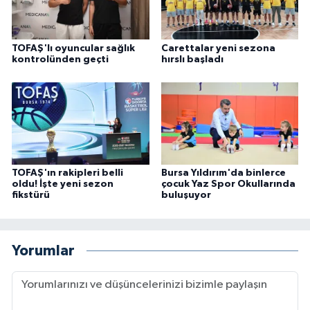
TOFAŞ'lı oyuncular sağlık
Carettalar yeni sezona
kontrolünden geçti
hırslı başladı
TOFAŞ'ın rakipleri belli
Bursa Yıldırım'da binlerce
oldu! İşte yeni sezon
çocuk Yaz Spor Okullarında
fikstürü
buluşuyor
Yorumlar