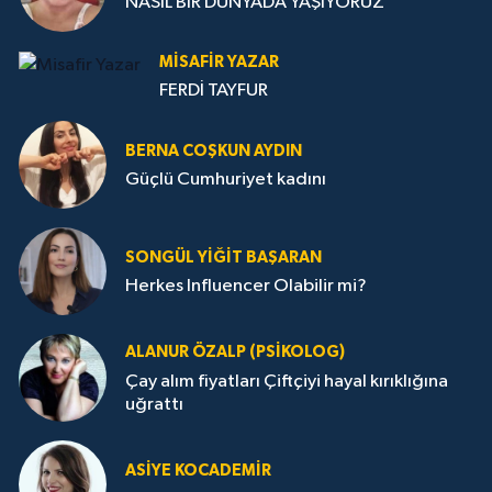
NASIL BİR DÜNYADA YAŞIYORUZ
MISAFIR YAZAR
FERDİ TAYFUR
BERNA COŞKUN AYDIN
Güçlü Cumhuriyet kadını
SONGÜL YIĞIT BAŞARAN
Herkes Influencer Olabilir mi?
ALANUR ÖZALP (PSIKOLOG)
Çay alım fiyatları Çiftçiyi hayal kırıklığına
uğrattı
ASIYE KOCADEMİR