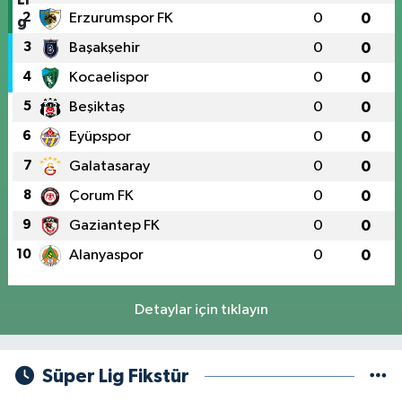
2
Erzurumspor FK
0
0
3
Başakşehir
0
0
4
Kocaelispor
0
0
5
Beşiktaş
0
0
6
Eyüpspor
0
0
7
Galatasaray
0
0
8
Çorum FK
0
0
9
Gaziantep FK
0
0
10
Alanyaspor
0
0
Detaylar için tıklayın
Süper Lig Fikstür