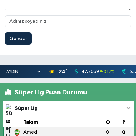
Gönder
°
24
47,7069
55
0.17
%
Süper Lig Puan Durumu
Süper Lig
#
Takım
O
P
1
Amed
0
0