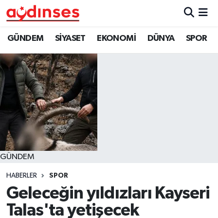
GÜNDEM
Nöbetçi Eczaneler
GÜNDEM
SİYASET
EKONOMİ
DÜNYA
SPOR
SİYASET
Hava Durumu
EKONOMİ
Aydin Namaz Vakitleri
DÜNYA
Trafik Durumu
SPOR
Süper Lig Puan Durumu ve Fikstür
GÜNDEM
MAGAZİN
Tüm Manşetler
HABERLER
SPOR
YAŞAM
Son Dakika Haberleri
Geleceğin yıldızları Kayseri
Talas'ta yetişecek
Haber Arşivi