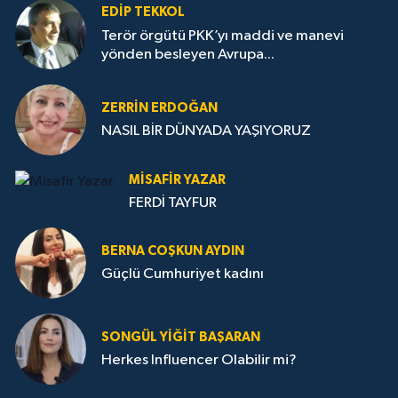
EDIP TEKKOL
Terör örgütü PKK’yı maddi ve manevi
yönden besleyen Avrupa...
ZERRIN ERDOĞAN
NASIL BİR DÜNYADA YAŞIYORUZ
MISAFIR YAZAR
FERDİ TAYFUR
BERNA COŞKUN AYDIN
Güçlü Cumhuriyet kadını
SONGÜL YIĞIT BAŞARAN
Herkes Influencer Olabilir mi?