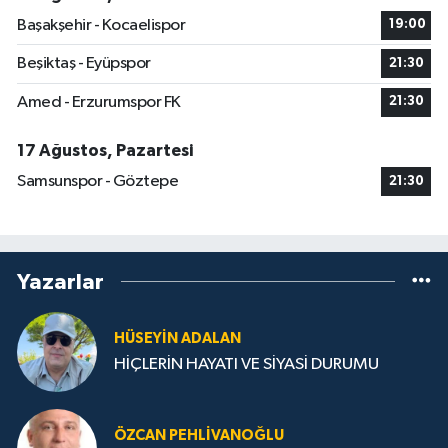
Başakşehir - Kocaelispor
19:00
Beşiktaş - Eyüpspor
21:30
Amed - Erzurumspor FK
21:30
17 Ağustos, Pazartesi
Samsunspor - Göztepe
21:30
Yazarlar
HÜSEYIN ADALAN
HİÇLERİN HAYATI VE SİYASİ DURUMU
ÖZCAN PEHLIVANOĞLU