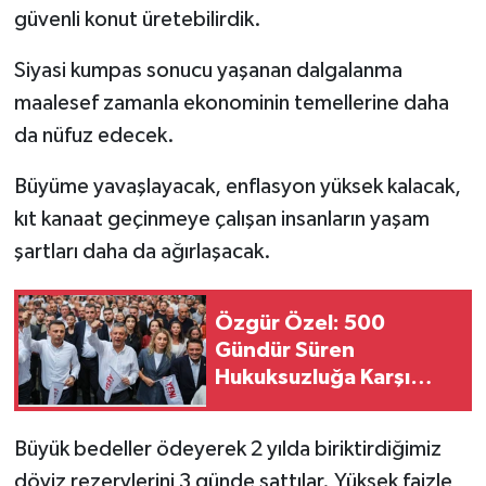
güvenli konut üretebilirdik.
Siyasi kumpas sonucu yaşanan dalgalanma
maalesef zamanla ekonominin temellerine daha
da nüfuz edecek.
Büyüme yavaşlayacak, enflasyon yüksek kalacak,
kıt kanaat geçinmeye çalışan insanların yaşam
şartları daha da ağırlaşacak.
Özgür Özel: 500
Gündür Süren
Hukuksuzluğa Karşı
Adalet Mücadelesini
Büyüteceğiz
Büyük bedeller ödeyerek 2 yılda biriktirdiğimiz
döviz rezervlerini 3 günde sattılar. Yüksek faizle