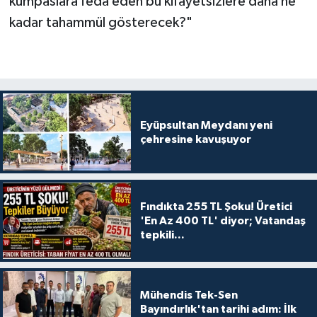
kumpaslara feda eden bu kifayetsizlere daha ne
kadar tahammül gösterecek?"
Eyüpsultan Meydanı yeni
çehresine kavuşuyor
Fındıkta 255 TL Şoku! Üretici
'En Az 400 TL' diyor; Vatandaş
tepkili...
Mühendis Tek-Sen
Bayındırlık'tan tarihi adım: İlk