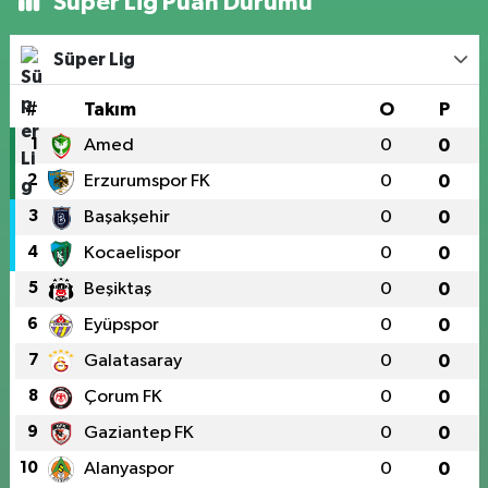
Süper Lig Puan Durumu
Süper Lig
#
Takım
O
P
1
Amed
0
0
2
Erzurumspor FK
0
0
3
Başakşehir
0
0
4
Kocaelispor
0
0
5
Beşiktaş
0
0
6
Eyüpspor
0
0
7
Galatasaray
0
0
8
Çorum FK
0
0
9
Gaziantep FK
0
0
10
Alanyaspor
0
0