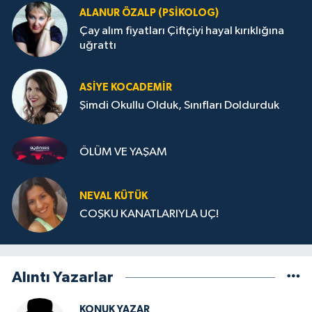
ALANUR ÖZALP (PSIKOLOG)
Çay alım fiyatları Çiftçiyi hayal kırıklığına
uğrattı
ASIYE KOCADEMİR
Şimdi Okullu Olduk, Sınıfları Doldurduk
ÖLÜM VE YAŞAM
NEVAL KÜTÜK
COŞKU KANATLARIYLA UÇ!
Alıntı Yazarlar
KONUK YAZAR