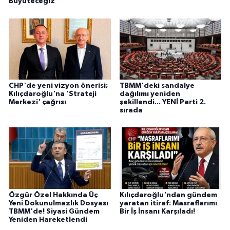
Büyüteceğiz
CHP'de yeni vizyon önerisi;
TBMM'deki sandalye
Kılıçdaroğlu'na 'Strateji
dağılımı yeniden
Merkezi' çağrısı
şekillendi... YENİ Parti 2.
sırada
Özgür Özel Hakkında Üç
Kılıçdaroğlu'ndan gündem
Yeni Dokunulmazlık Dosyası
yaratan itiraf: Masraflarımı
TBMM'de! Siyasi Gündem
Bir İş İnsanı Karşıladı!
Yeniden Hareketlendi