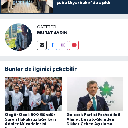
şube Diyarbakır'da açıldı
GAZETECI
MURAT AYDIN
Bunlar da ilginizi çekebilir
Özgür Özel: 500 Gündür
Gelecek Partisi Feshedildi!
Süren Hukuksuzluğa Karşı
Ahmet Davutoğlu’ndan
Adalet Mücadelesini
Dikkat Çeken Açıklama