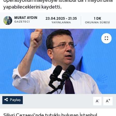
operasyonun maliyetiyle İstanbul'da 1 milyon bina
yapabileceklerini kaydetti.
MURAT AYDIN
23.04.2025 - 21:35
1 DK
GAZETECI
YAYINLANMA
OKUNMA SÜRESI
Paylaş
-
+
A
A
Silivri Cezaevi'nde tutuklu bulunan İstanbul