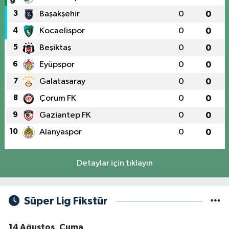
3
Başakşehir
0
0
4
Kocaelispor
0
0
5
Beşiktaş
0
0
6
Eyüpspor
0
0
7
Galatasaray
0
0
8
Çorum FK
0
0
9
Gaziantep FK
0
0
10
Alanyaspor
0
0
Detaylar için tıklayın
Süper Lig Fikstür
14 Ağustos, Cuma