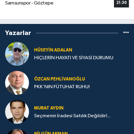
Samsunspor - Göztepe
21:30
Yazarlar
HÜSEYIN ADALAN
HİÇLERİN HAYATI VE SİYASİ DURUMU
ÖZCAN PEHLIVANOĞLU
PKK’NIN FÜTUHAT RUHU!
MURAT AYDIN
Seçmenin İradesi Satılık Değildir!...
NILGÜN AKMAN