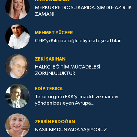
MERKÜR RETROSU KAPIDA: ŞİMDİ HAZIRLIK
ZAMANI
MEHMET YÜCEER
CHP’yi Kılıçdaroğlu eliyle ateşe attılar.
ZEKI SARIHAN
HALKÇI EĞİTİM MÜCADELESİ
ZORUNLULUKTUR
EDIP TEKKOL
Terör örgütü PKK’yı maddi ve manevi
yönden besleyen Avrupa...
ZERRIN ERDOĞAN
NASIL BİR DÜNYADA YAŞIYORUZ