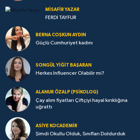
MISAFIR YAZAR
FERDİ TAYFUR
BERNA COŞKUN AYDIN
Güçlü Cumhuriyet kadını
SONGÜL YIĞIT BAŞARAN
Herkes Influencer Olabilir mi?
ALANUR ÖZALP (PSIKOLOG)
Çay alım fiyatları Çiftçiyi hayal kırıklığına
uğrattı
ASIYE KOCADEMİR
Şimdi Okullu Olduk, Sınıfları Doldurduk