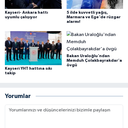
Kayseri- Ankara hattı
5 ilde kuvvetli yağış,
uyumlu çalışıyor
Marmara ve Ege'de rüzgar
alarmı!
Bakan Uraloğlu'ndan
Memduh Çolakbayrakdar'a
övgü
Kayseri YHT hattına sıkı
takip
Yorumlar