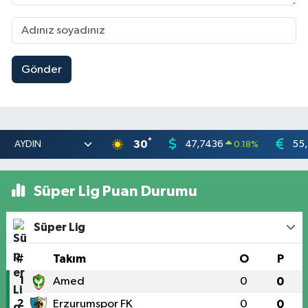
Gönder
°
30
47,7436
55
0.18
%
Süper Lig Puan Durumu
Süper Lig
#
Takım
O
P
1
Amed
0
0
2
Erzurumspor FK
0
0