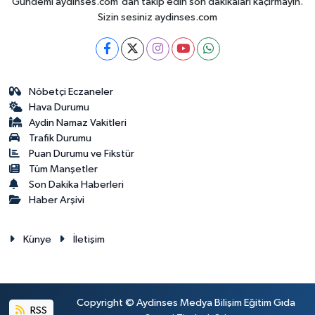
Gündemi aydinses.com'dan takip edin son dakikalari kaçırmayın.
Sizin sesiniz aydinses.com
Nöbetçi Eczaneler
Hava Durumu
Aydin Namaz Vakitleri
Trafik Durumu
Puan Durumu ve Fikstür
Tüm Manşetler
Son Dakika Haberleri
Haber Arşivi
Künye
İletişim
Copyright © Aydinses Medya Bilişim Eğitim Gıda
RSS