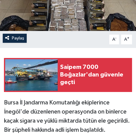
Paylaş
-
+
A
A
Saipem 7000
Boğazlar'dan güvenle
geçti
Bursa İl Jandarma Komutanlığı ekiplerince
İnegöl'de düzenlenen operasyonda on binlerce
kaçak sigara ve yüklü miktarda tütün ele geçirildi.
Bir şüpheli hakkında adli işlem başlatıldı.