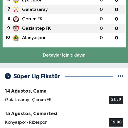
Eyüpspor
0
0
7
Galatasaray
0
0
8
Çorum FK
0
0
9
Gaziantep FK
0
0
10
Alanyaspor
0
0
Detaylar için tıklayın
Süper Lig Fikstür
14 Ağustos, Cuma
Galatasaray - Çorum FK
21:30
15 Ağustos, Cumartesi
Konyaspor - Rizespor
19:00