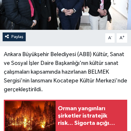
Paylaş
-
+
A
A
Ankara Büyükşehir Belediyesi (ABB) Kültür, Sanat
ve Sosyal İşler Daire Başkanlığı'nın kültür sanat
çalışmaları kapsamında hazırlanan BELMEK
Sergisi'nin lansmanı Kocatepe Kültür Merkezi'nde
gerçekleştirildi.
Orman yangınları
şirketler istratejik
risk... Sigorta açığı
büyüyor