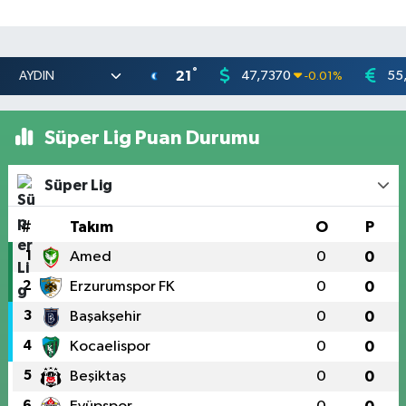
°
21
47,7370
55
-0.01
%
Süper Lig Puan Durumu
Süper Lig
#
Takım
O
P
1
Amed
0
0
2
Erzurumspor FK
0
0
3
Başakşehir
0
0
4
Kocaelispor
0
0
5
Beşiktaş
0
0
6