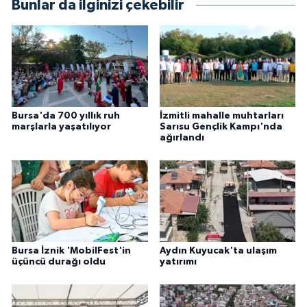
Bunlar da ilginizi çekebilir
Bursa'da 700 yıllık ruh
İzmitli mahalle muhtarları
marşlarla yaşatılıyor
Sarısu Gençlik Kampı'nda
ağırlandı
Bursa İznik 'MobilFest'in
Aydın Kuyucak'ta ulaşım
üçüncü durağı oldu
yatırımı