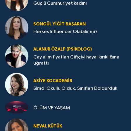
Güçlü Cumhuriyet kadını
SONGÜL YIĞIT BAŞARAN
Herkes Influencer Olabilir mi?
ALANUR ÖZALP (PSIKOLOG)
Çay alım fiyatları Çiftçiyi hayal kırıklığına
uğrattı
ASIYE KOCADEMİR
Şimdi Okullu Olduk, Sınıfları Doldurduk
ÖLÜM VE YAŞAM
NEVAL KÜTÜK