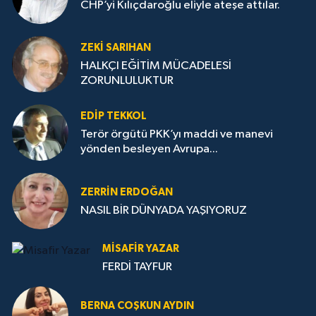
CHP’yi Kılıçdaroğlu eliyle ateşe attılar.
ZEKI SARIHAN
HALKÇI EĞİTİM MÜCADELESİ
ZORUNLULUKTUR
EDIP TEKKOL
Terör örgütü PKK’yı maddi ve manevi
yönden besleyen Avrupa...
ZERRIN ERDOĞAN
NASIL BİR DÜNYADA YAŞIYORUZ
MISAFIR YAZAR
FERDİ TAYFUR
BERNA COŞKUN AYDIN