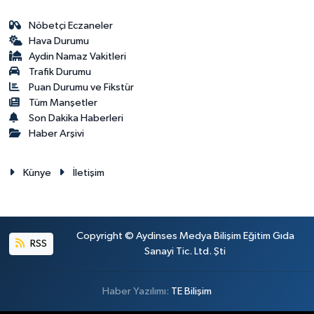
Nöbetçi Eczaneler
Hava Durumu
Aydin Namaz Vakitleri
Trafik Durumu
Puan Durumu ve Fikstür
Tüm Manşetler
Son Dakika Haberleri
Haber Arşivi
Künye
İletişim
Copyright © Aydinses Medya Bilişim Eğitim Gıda
RSS
Sanayi Tic. Ltd. Şti
Haber Yazılımı:
TE Bilişim