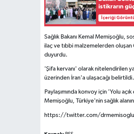
istikrarın g
İçeriği Görünt
Sağlık Bakanı Kemal Memişoğlu, so
ilaç ve tıbbi malzemelerden oluşan 6
duyurdu.
'Şifa kervanı' olarak nitelendirilen
üzerinden İran'a ulaşacağı belirtildi
Paylaşımında konvoy için 'Yolu açık 
Memişoğlu, Türkiye'nin sağlık alanı
https://twitter.com/drmemisog