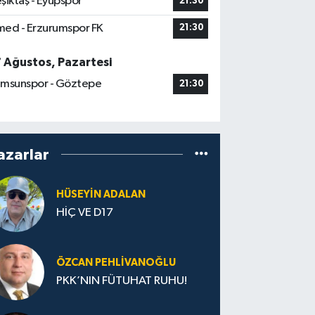
şiktaş - Eyüpspor
21:30
ed - Erzurumspor FK
21:30
7 Ağustos, Pazartesi
msunspor - Göztepe
21:30
azarlar
HÜSEYIN ADALAN
HİÇ VE D17
ÖZCAN PEHLIVANOĞLU
PKK’NIN FÜTUHAT RUHU!