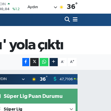
°
AR
36
Aydın
7106
%0.17
O
1652
%0.27
RLİN
4046
%0.35
M ALTIN
' yola çıktı
8.49
%2.12
T100
73
%-19
-
+
A
A
°
36
47,7106
55,1652
0.17
%
Süper Lig Puan Durumu
Süper Lig