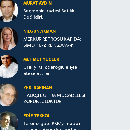
MURAT AYDIN
Seçmenin İradesi Satılık
Değildir!...
NILGÜN AKMAN
MERKÜR RETROSU KAPIDA:
ŞİMDİ HAZIRLIK ZAMANI
MEHMET YÜCEER
CHP’yi Kılıçdaroğlu eliyle
ateşe attılar.
ZEKI SARIHAN
HALKÇI EĞİTİM MÜCADELESİ
ZORUNLULUKTUR
EDIP TEKKOL
Terör örgütü PKK’yı maddi
ve manevi yönden besleyen