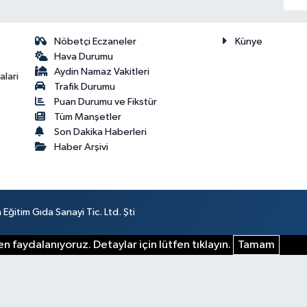
Nöbetçi Eczaneler
Künye
Hava Durumu
Aydin Namaz Vakitleri
lari
Trafik Durumu
Puan Durumu ve Fikstür
Tüm Manşetler
Son Dakika Haberleri
Haber Arşivi
ğitim Gıda Sanayi Tic. Ltd. Şti
n faydalanıyoruz. Detaylar için lütfen tıklayın.
Tamam