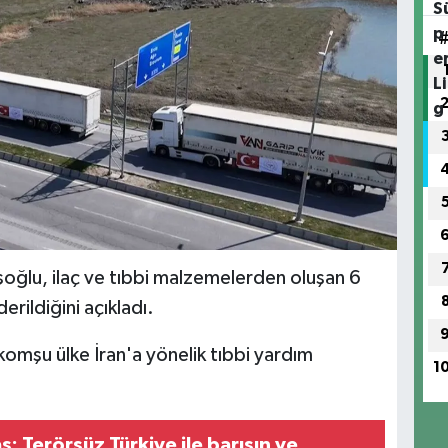
oğlu, ilaç ve tıbbi malzemelerden oluşan 6
rildiğini açıkladı.
 komşu ülke İran'a yönelik tıbbi yardım
1
.
: Terörsüz Türkiye ile barışın ve