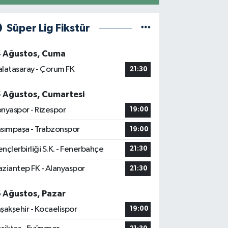
Süper Lig Fikstür
4 Ağustos, Cuma
latasaray - Çorum FK
21:30
5 Ağustos, Cumartesi
nyaspor - Rizespor
19:00
sımpaşa - Trabzonspor
19:00
nçlerbirliği S.K. - Fenerbahçe
21:30
ziantep FK - Alanyaspor
21:30
6 Ağustos, Pazar
şakşehir - Kocaelispor
19:00