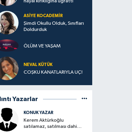
hayal kırıklığına uğrattı
ASIYE KOCADEMİR
Şimdi Okullu Olduk, Sınıfları
Doldurduk
ÖLÜM VE YAŞAM
NEVAL KÜTÜK
COŞKU KANATLARIYLA UÇ!
lıntı Yazarlar
KONUK YAZAR
Kerem Aktürkoğlu
satılamaz, satılması dahi