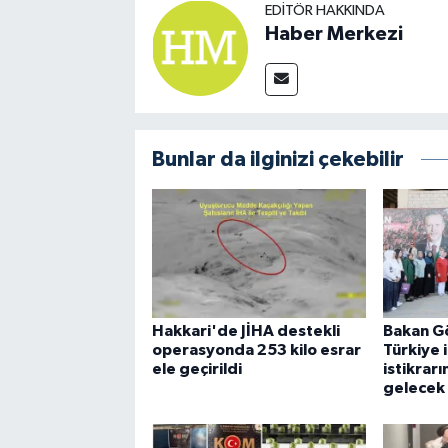
EDITÖR HAKKINDA
Haber Merkezi
Bunlar da ilginizi çekebilir
Hakkari'de JİHA destekli
Bakan G
operasyonda 253 kilo esrar
Türkiye i
ele geçirildi
istikrar
gelecek