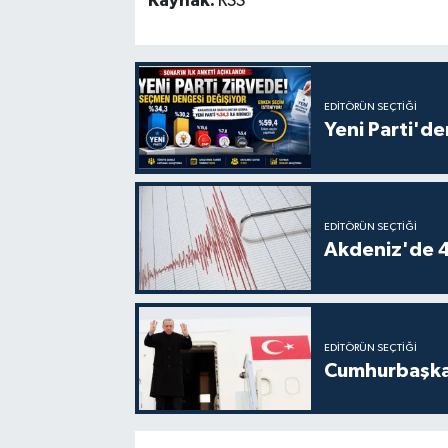
Kaynak:
RSS
EDITÖRÜN SEÇTIĞI
Yeni Parti'de
EDITÖRÜN SEÇTIĞI
Akdeniz'de 
EDITÖRÜN SEÇTIĞI
Cumhurbaşkan