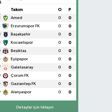
#
Takım
O
P
1
Amed
0
0
2
Erzurumspor FK
0
0
3
Başakşehir
0
0
4
Kocaelispor
0
0
5
Beşiktaş
0
0
6
Eyüpspor
0
0
7
Galatasaray
0
0
8
Çorum FK
0
0
9
Gaziantep FK
0
0
0
Alanyaspor
0
0
Detaylar için tıklayın