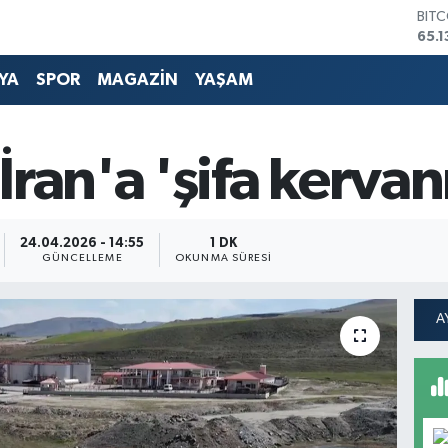
DOL
47,
EUR
YA
SPOR
MAGAZİN
YAŞAM
55,
STE
64,
GRA
ran'a 'şifa kervanı
661
BİS
13.7
24.04.2026 - 14:55
1 DK
GÜNCELLEME
OKUNMA SÜRESI