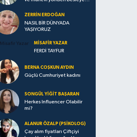
Avrupa...
ZERRIN ERDOĞAN
NASIL BİR DÜNYADA
YAŞIYORUZ
MISAFIR YAZAR
FERDİ TAYFUR
BERNA COŞKUN AYDIN
Güçlü Cumhuriyet kadını
SONGÜL YIĞIT BAŞARAN
Herkes Influencer Olabilir
mi?
ALANUR ÖZALP (PSIKOLOG)
Çay alım fiyatları Çiftçiyi