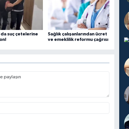
'da suç çetelerine
Sağlık çalışanlarından ücret
on!
ve emeklilik reformu çağrısı