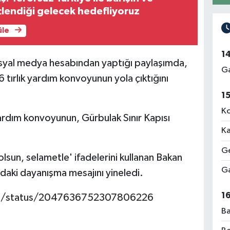
üçlendiği gelecek hedefliyoruz
üle
1
syal medya hesabından yaptığı paylaşımda,
Ga
 tırlık yardım konvoyunun yola çıktığını
1
Ko
 yardım konvoyunun, Gürbulak Sınır Kapısı
Ka
.
Ge
olsun, selametle' ifadelerini kullanan Bakan
Ga
ndaki dayanışma mesajını yineledi.
1
lu/status/2047636752307806226
Ba