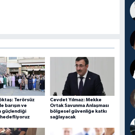
öktaş: Terörsüz
Cevdet Yılmaz: Mekke
le barışın ve
Ortak Savunma Anlaşması
ın güçlendiği
bölgesel güvenliğe katkı
 hedefliyoruz
sağlayacak