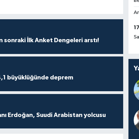
Be
Am
1
Sa
n sonraki İlk Anket Dengeleri arstı!
Y
4,1 büyüklüğünde deprem
ı Erdoğan, Suudi Arabistan yolcusu