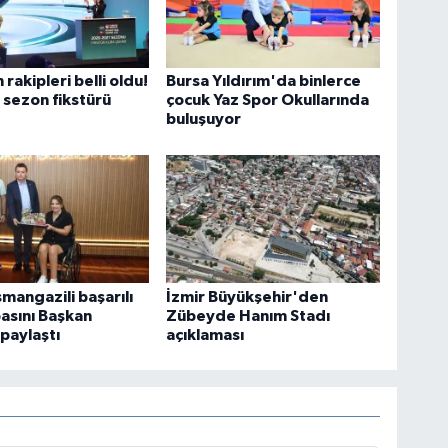
rakipleri belli oldu!
Bursa Yıldırım'da binlerce
i sezon fikstürü
çocuk Yaz Spor Okullarında
buluşuyor
mangazili başarılı
İzmir Büyükşehir'den
pasını Başkan
Zübeyde Hanım Stadı
 paylaştı
açıklaması