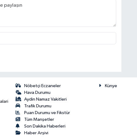
Nöbetçi Eczaneler
Künye
Hava Durumu
Aydin Namaz Vakitleri
lari
Trafik Durumu
Puan Durumu ve Fikstür
Tüm Manşetler
Son Dakika Haberleri
Haber Arşivi