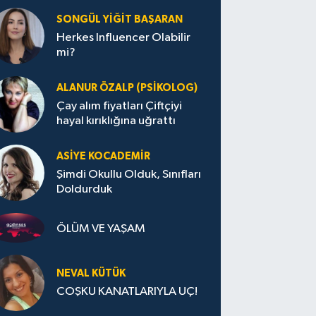
SONGÜL YIĞIT BAŞARAN
Herkes Influencer Olabilir
mi?
ALANUR ÖZALP (PSIKOLOG)
Çay alım fiyatları Çiftçiyi
hayal kırıklığına uğrattı
ASIYE KOCADEMİR
Şimdi Okullu Olduk, Sınıfları
Doldurduk
ÖLÜM VE YAŞAM
NEVAL KÜTÜK
COŞKU KANATLARIYLA UÇ!