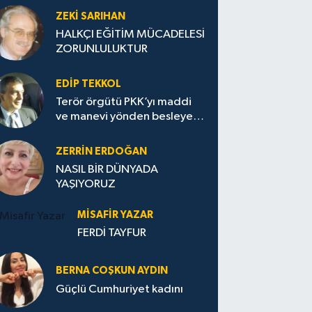
ZEKI SARIHAN
HALKÇI EĞİTİM MÜCADELESİ
ZORUNLULUKTUR
EDIP TEKKOL
Terör örgütü PKK’yı maddi
ve manevi yönden besleyen
Avrupa...
ZERRIN ERDOĞAN
NASIL BİR DÜNYADA
YAŞIYORUZ
MISAFIR YAZAR
FERDİ TAYFUR
BERNA COŞKUN AYDIN
Güçlü Cumhuriyet kadını