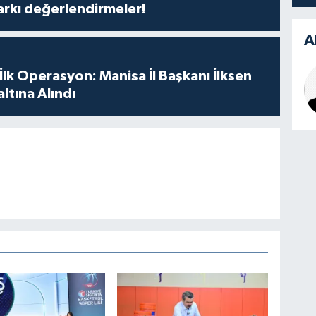
arkı değerlendirmeler!
A
 İlk Operasyon: Manisa İl Başkanı İlksen
ltına Alındı