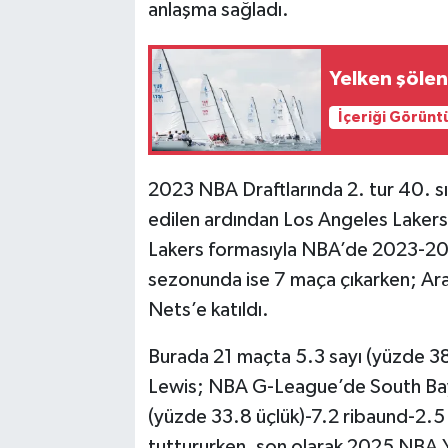
anlaşma sağladı.
Yelken şölen
İçeriği Görünt
2023 NBA Draftlarında 2. tur 40. s
edilen ardından Los Angeles Lakers
Lakers formasıyla NBA’de 2023-
sezonunda ise 7 maça çıkarken; Ara
Nets’e katıldı.
Burada 21 maçta 5.3 sayı (yüzde 38 
Lewis; NBA G-League’de South Bay L
(yüzde 33.8 üçlük)-7.2 ribaund-2.5 
tuttururken, son olarak 2025 NBA Y