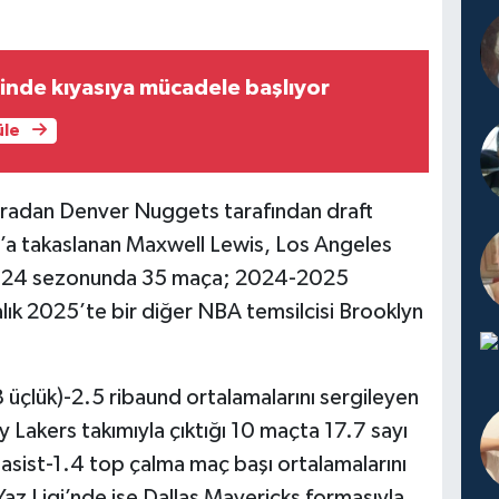
inde kıyasıya mücadele başlıyor
üle
ıradan Denver Nuggets tarafından draft
’a takaslanan Maxwell Lewis, Los Angeles
2024 sezonunda 35 maça; 2024-2025
lık 2025’te bir diğer NBA temsilcisi Brooklyn
üçlük)-2.5 ribaund ortalamalarını sergileyen
akers takımıyla çıktığı 10 maçta 17.7 sayı
asist-1.4 top çalma maç başı ortalamalarını
az Ligi’nde ise Dallas Mavericks formasıyla