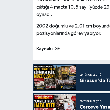
çıktığı 4 maçta 10.5 sayı (yüzde 29.
oynadı.
2002 doğumlu ve 2.01 cm boyundaki 
pozisyonlarında görev yapıyor.
Kaynak:
İGF
EDITÖRÜN SEÇTIĞI
Giresun'da Ta
EDITÖRÜN SEÇTIĞI
Çerçeve Yasa