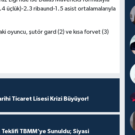
4 üçlük)-2.3 ribaund-1.5 asist ortalamalarıyla
oyuncu, şutör gard (2) ve kısa forvet (3)
rihi Ticaret Lisesi Krizi Büyüyor!
 Teklifi TBMM’ye Sunuldu; Siyasi