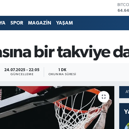
BITC
64.64
DOLA
47,6
YA
SPOR
MAGAZİN
YAŞAM
EURO
55,0
STERL
64,21
asına bir takviye d
GRAM
6500
BİST1
13.79
24.07.2025 - 22:05
1 DK
GÜNCELLEME
OKUNMA SÜRESI
Y