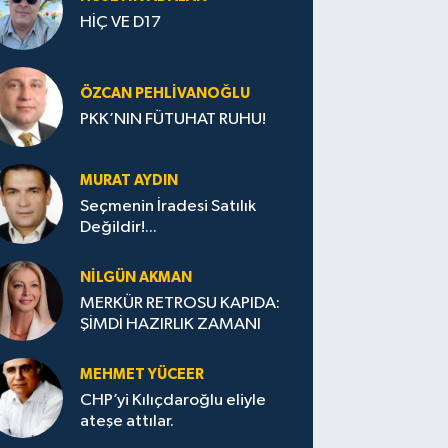
HİÇ VE D17
ÖZCAN PEHLIVANOĞLU
PKK’NIN FÜTUHAT RUHU!
MURAT AYDIN
Seçmenin İradesi Satılık
Değildir!...
NILGÜN AKMAN
MERKÜR RETROSU KAPIDA:
ŞİMDİ HAZIRLIK ZAMANI
MEHMET YÜCEER
CHP’yi Kılıçdaroğlu eliyle
ateşe attılar.