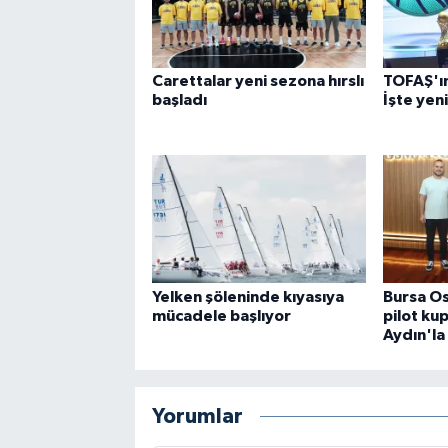
Carettalar yeni sezona hırslı
TOFAŞ'ın 
başladı
İşte yen
Yelken şöleninde kıyasıya
Bursa Os
mücadele başlıyor
pilot ku
Aydın'la
Yorumlar