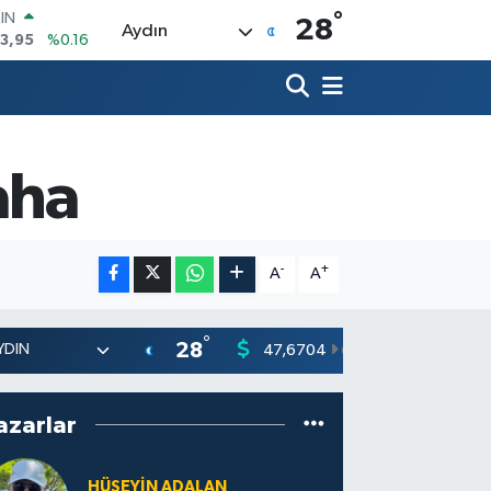
°
OIN
28
Aydın
3,95
%0.16
R
704
%0
406
%-0.08
İN
43
%0
aha
 ALTIN
.87
%0.12
00
9
%70
-
+
A
A
°
28
47,6704
55,0406
0
%
azarlar
HÜSEYIN ADALAN