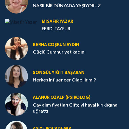
NASIL BİR DÜNYADA YAŞIYORUZ
MISAFIR YAZAR
FERDİ TAYFUR
BERNA COŞKUN AYDIN
Güçlü Cumhuriyet kadını
SONGÜL YIĞIT BAŞARAN
Herkes Influencer Olabilir mi?
ALANUR ÖZALP (PSIKOLOG)
Çay alım fiyatları Çiftçiyi hayal kırıklığına
uğrattı
ASIYE KOCADEMİR