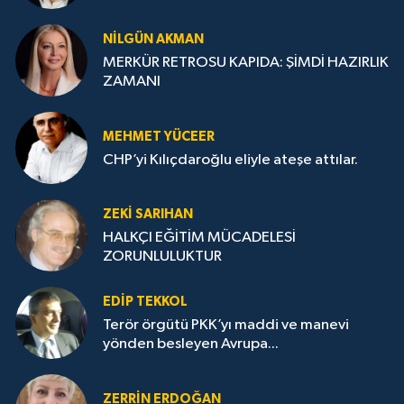
NILGÜN AKMAN
MERKÜR RETROSU KAPIDA: ŞİMDİ HAZIRLIK
ZAMANI
MEHMET YÜCEER
CHP’yi Kılıçdaroğlu eliyle ateşe attılar.
ZEKI SARIHAN
HALKÇI EĞİTİM MÜCADELESİ
ZORUNLULUKTUR
EDIP TEKKOL
Terör örgütü PKK’yı maddi ve manevi
yönden besleyen Avrupa...
ZERRIN ERDOĞAN