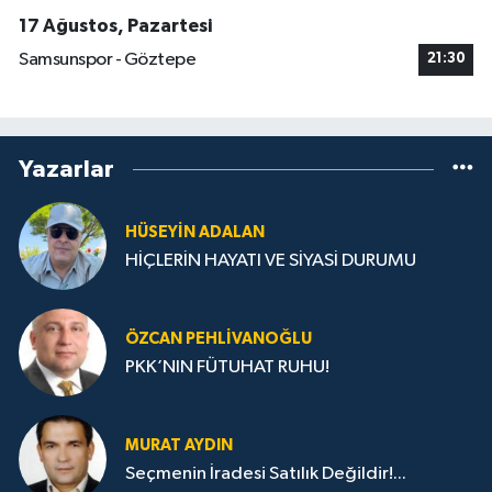
17 Ağustos, Pazartesi
Samsunspor - Göztepe
21:30
Yazarlar
HÜSEYIN ADALAN
HİÇLERİN HAYATI VE SİYASİ DURUMU
ÖZCAN PEHLIVANOĞLU
PKK’NIN FÜTUHAT RUHU!
MURAT AYDIN
Seçmenin İradesi Satılık Değildir!...