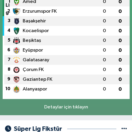
1
Amed
0
0
2
Erzurumspor FK
0
0
3
Başakşehir
0
0
4
Kocaelispor
0
0
5
Beşiktaş
0
0
6
Eyüpspor
0
0
7
Galatasaray
0
0
8
Çorum FK
0
0
9
Gaziantep FK
0
0
10
Alanyaspor
0
0
Detaylar için tıklayın
Süper Lig Fikstür