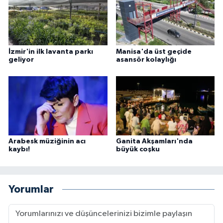
İzmir'in ilk lavanta parkı
Manisa'da üst geçide
geliyor
asansör kolaylığı
Arabesk müziğinin acı
Ganita Akşamları'nda
kaybı!
büyük coşku
Yorumlar