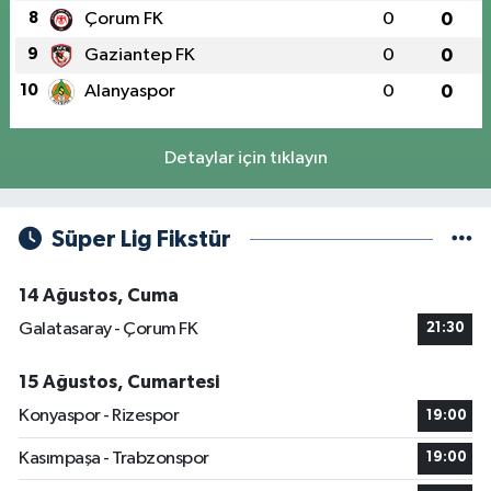
8
Çorum FK
0
0
9
Gaziantep FK
0
0
10
Alanyaspor
0
0
Detaylar için tıklayın
Süper Lig Fikstür
14 Ağustos, Cuma
Galatasaray - Çorum FK
21:30
15 Ağustos, Cumartesi
Konyaspor - Rizespor
19:00
Kasımpaşa - Trabzonspor
19:00