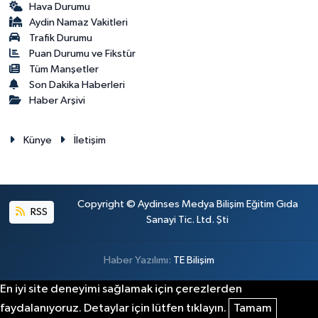
Hava Durumu
Aydin Namaz Vakitleri
Trafik Durumu
Puan Durumu ve Fikstür
Tüm Manşetler
Son Dakika Haberleri
Haber Arşivi
Künye
İletişim
Copyright © Aydinses Medya Bilişim Eğitim Gıda
RSS
Sanayi Tic. Ltd. Şti
Haber Yazılımı:
TE Bilişim
En iyi site deneyimi sağlamak için çerezlerden
faydalanıyoruz. Detaylar için lütfen tıklayın.
Tamam