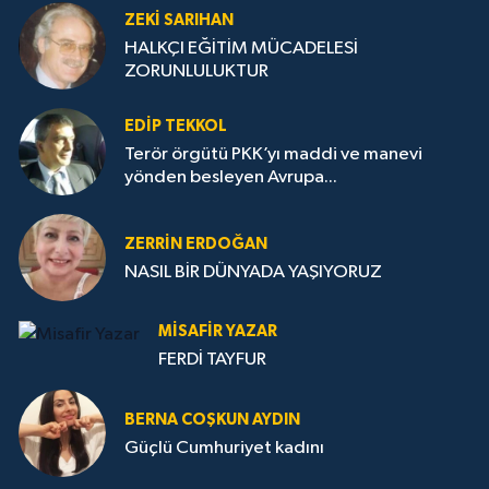
ZEKI SARIHAN
HALKÇI EĞİTİM MÜCADELESİ
ZORUNLULUKTUR
EDIP TEKKOL
Terör örgütü PKK’yı maddi ve manevi
yönden besleyen Avrupa...
ZERRIN ERDOĞAN
NASIL BİR DÜNYADA YAŞIYORUZ
MISAFIR YAZAR
FERDİ TAYFUR
BERNA COŞKUN AYDIN
Güçlü Cumhuriyet kadını