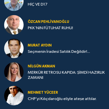
HİÇ VE D17
ÖZCAN PEHLIVANOĞLU
PKK’NIN FÜTUHAT RUHU!
MURAT AYDIN
Seçmenin İradesi Satılık Değildir!...
NILGÜN AKMAN
MERKÜR RETROSU KAPIDA: ŞİMDİ HAZIRLIK
ZAMANI
MEHMET YÜCEER
CHP’yi Kılıçdaroğlu eliyle ateşe attılar.