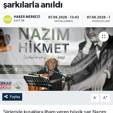
şarkılarla anıldı
HABER MERKEZI
07.06.2026 - 13:43
07.06.2026 - 13
EDITÖR
YAYINLANMA
GÜNCELLEME
Paylaş
-
+
A
A
Şiirleriyle kuşaklara ilham veren büyük şair Nazım