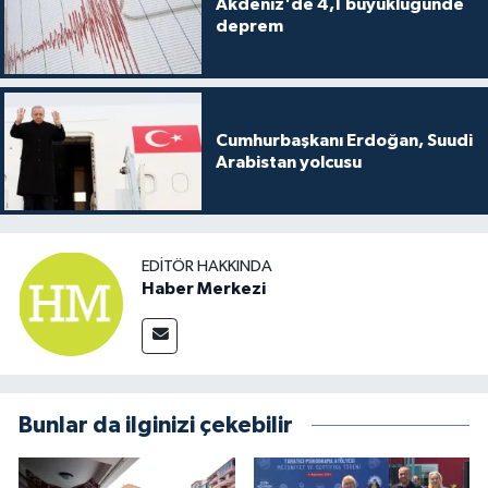
Akdeniz'de 4,1 büyüklüğünde
deprem
Cumhurbaşkanı Erdoğan, Suudi
Arabistan yolcusu
EDITÖR HAKKINDA
Haber Merkezi
Bunlar da ilginizi çekebilir