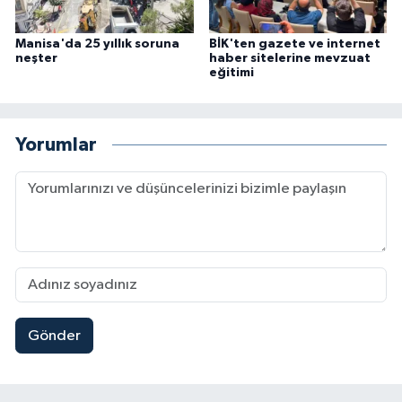
Manisa'da 25 yıllık soruna
BİK'ten gazete ve internet
neşter
haber sitelerine mevzuat
eğitimi
Yorumlar
Gönder