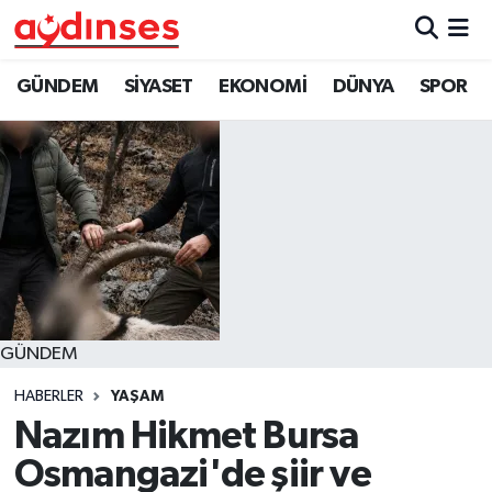
GÜNDEM
Nöbetçi Eczaneler
GÜNDEM
SİYASET
EKONOMİ
DÜNYA
SPOR
SİYASET
Hava Durumu
EKONOMİ
Aydin Namaz Vakitleri
DÜNYA
Trafik Durumu
SPOR
Süper Lig Puan Durumu ve Fikstür
GÜNDEM
MAGAZİN
Tüm Manşetler
HABERLER
YAŞAM
YAŞAM
Son Dakika Haberleri
Nazım Hikmet Bursa
Osmangazi'de şiir ve
Haber Arşivi