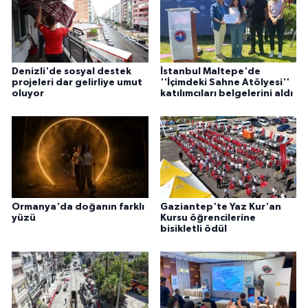
Denizli'de sosyal destek
İstanbul Maltepe'de
projeleri dar gelirliye umut
''İçimdeki Sahne Atölyesi''
oluyor
katılımcıları belgelerini aldı
Ormanya'da doğanın farklı
Gaziantep'te Yaz Kur'an
yüzü
Kursu öğrencilerine
bisikletli ödül