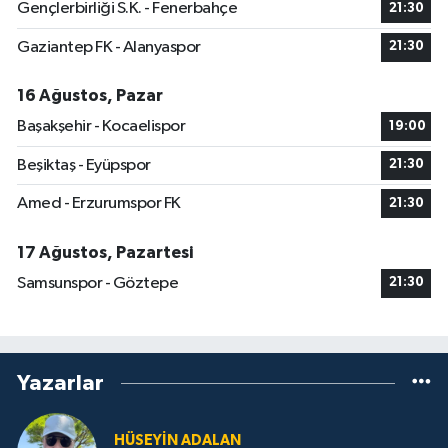
Gençlerbirliği S.K. - Fenerbahçe
21:30
Gaziantep FK - Alanyaspor
21:30
16 Ağustos, Pazar
Başakşehir - Kocaelispor
19:00
Beşiktaş - Eyüpspor
21:30
Amed - Erzurumspor FK
21:30
17 Ağustos, Pazartesi
Samsunspor - Göztepe
21:30
Yazarlar
HÜSEYIN ADALAN