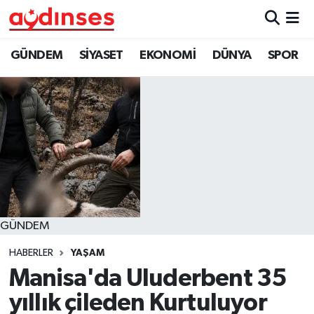
GÜNDEM
Nöbetçi Eczaneler
GÜNDEM
SİYASET
EKONOMİ
DÜNYA
SPOR
SİYASET
Hava Durumu
EKONOMİ
Aydin Namaz Vakitleri
DÜNYA
Trafik Durumu
SPOR
Süper Lig Puan Durumu ve Fikstür
GÜNDEM
MAGAZİN
Tüm Manşetler
HABERLER
YAŞAM
YAŞAM
Son Dakika Haberleri
Manisa'da Uluderbent 35
yıllık çileden Kurtuluyor
Haber Arşivi