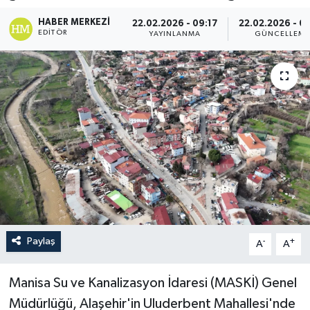
HABER MERKEZI
22.02.2026 - 09:17
22.02.2026 - 0
EDITÖR
YAYINLANMA
GÜNCELLEM
Paylaş
-
+
A
A
Manisa Su ve Kanalizasyon İdaresi (MASKİ) Genel
Müdürlüğü, Alaşehir'in Uluderbent Mahallesi'nde