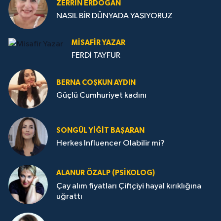
ZERRIN ERDOĞAN
NASIL BİR DÜNYADA YAŞIYORUZ
MISAFIR YAZAR
FERDİ TAYFUR
BERNA COŞKUN AYDIN
Güçlü Cumhuriyet kadını
SONGÜL YIĞIT BAŞARAN
Herkes Influencer Olabilir mi?
ALANUR ÖZALP (PSIKOLOG)
Çay alım fiyatları Çiftçiyi hayal kırıklığına
uğrattı