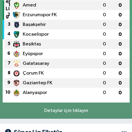
1
Amed
0
0
2
Erzurumspor FK
0
0
3
Başakşehir
0
0
4
Kocaelispor
0
0
5
Beşiktaş
0
0
6
Eyüpspor
0
0
7
Galatasaray
0
0
8
Çorum FK
0
0
9
Gaziantep FK
0
0
10
Alanyaspor
0
0
Detaylar için tıklayın