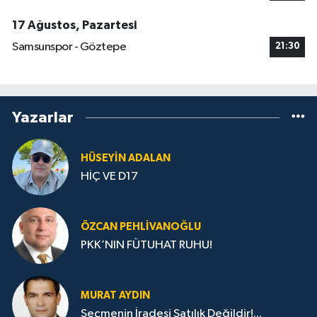
17 Ağustos, Pazartesi
Samsunspor - Göztepe
21:30
Yazarlar
HÜSEYIN ADALAN
HİÇ VE D17
ÖZCAN PEHLIVANOĞLU
PKK’NIN FÜTUHAT RUHU!
MURAT AYDIN
Seçmenin İradesi Satılık Değildir!...