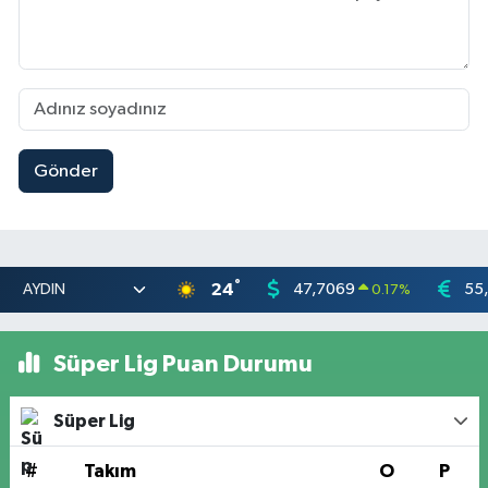
Gönder
°
24
47,7069
55
0.17
%
Süper Lig Puan Durumu
Süper Lig
#
Takım
O
P