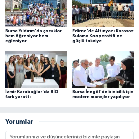
Bursa Yıldırım'da çocuklar
Edirne'de Altınyazı Karasaz
hem öğreniyor hem
Sulama Kooperatifi'ne
eğleniyor
güçlü takviye
İzmir Karabağlar'da BİO
Bursa İnegöl'de binicilik için
fark yarattı
modern manejler yapılıyor
Yorumlar