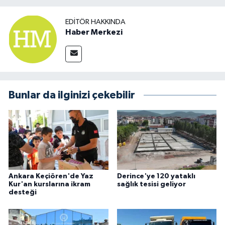
EDITÖR HAKKINDA
Haber Merkezi
Bunlar da ilginizi çekebilir
Ankara Keçiören'de Yaz
Derince'ye 120 yataklı
Kur'an kurslarına ikram
sağlık tesisi geliyor
desteği