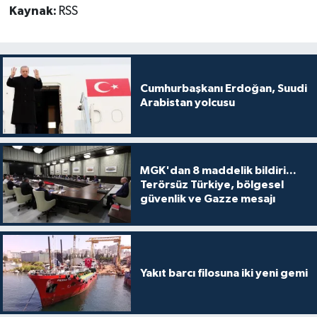
Kaynak:
RSS
Cumhurbaşkanı Erdoğan, Suudi
Arabistan yolcusu
MGK'dan 8 maddelik bildiri...
Terörsüz Türkiye, bölgesel
güvenlik ve Gazze mesajı
Yakıt barcı filosuna iki yeni gemi