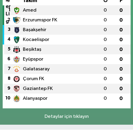
#
Takım
O
P
1
Amed
0
0
2
Erzurumspor FK
0
0
3
Başakşehir
0
0
4
Kocaelispor
0
0
5
Beşiktaş
0
0
6
Eyüpspor
0
0
7
Galatasaray
0
0
8
Çorum FK
0
0
9
Gaziantep FK
0
0
10
Alanyaspor
0
0
Detaylar için tıklayın