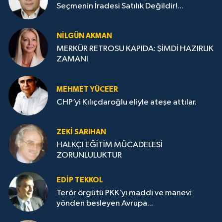
Seçmenin İradesi Satılık Değildir!...
NILGÜN AKMAN
MERKÜR RETROSU KAPIDA: ŞİMDİ HAZIRLIK
ZAMANI
MEHMET YÜCEER
CHP’yi Kılıçdaroğlu eliyle ateşe attılar.
ZEKI SARIHAN
HALKÇI EĞİTİM MÜCADELESİ
ZORUNLULUKTUR
EDIP TEKKOL
Terör örgütü PKK’yı maddi ve manevi
yönden besleyen Avrupa...