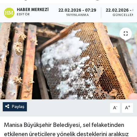
HABER MERKEZI
22.02.2026 - 07:29
22.02.2026 - 0
EDITÖR
YAYINLANMA
GÜNCELLEM
Paylaş
-
+
A
A
Manisa Büyükşehir Belediyesi, sel felaketinden
etkilenen üreticilere yönelik desteklerini aralıksız