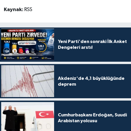
Kaynak:
RSS
Yeni Parti'den sonraki İlk Anket
Dengeleri arstı!
Akdeniz'de 4,1 büyüklüğünde
deprem
Cumhurbaşkanı Erdoğan, Suudi
Arabistan yolcusu