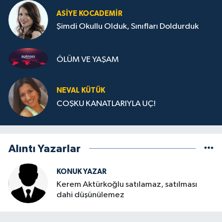
ASIYE KOCADEMİR
Şimdi Okullu Olduk, Sınıfları Doldurduk
ÖLÜM VE YAŞAM
NEVAL KÜTÜK
COŞKU KANATLARIYLA UÇ!
Alıntı Yazarlar
KONUK YAZAR
Kerem Aktürkoğlu satılamaz, satılması
dahi düşünülemez