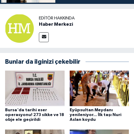
EDITÖR HAKKINDA
Haber Merkezi
Bunlar da ilginizi çekebilir
Bursa'da tarihi eser
Eyüpsultan Meydanı
operasyonu! 273 sikke ve 18
yenileniyor... İlk taşı Nuri
obje ele geçirildi
Aslan koydu