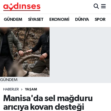
GÜNDEM
Nöbetçi Eczaneler
GÜNDEM
SİYASET
EKONOMİ
DÜNYA
SPOR
SİYASET
Hava Durumu
EKONOMİ
Aydin Namaz Vakitleri
DÜNYA
Trafik Durumu
SPOR
Süper Lig Puan Durumu ve Fikstür
GÜNDEM
MAGAZİN
Tüm Manşetler
HABERLER
YAŞAM
YAŞAM
Son Dakika Haberleri
Manisa'da sel mağduru
arıcıya kovan desteği
Haber Arşivi