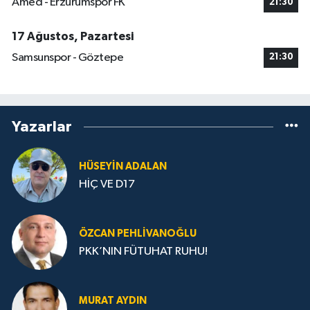
Amed - Erzurumspor FK
21:30
17 Ağustos, Pazartesi
Samsunspor - Göztepe
21:30
Yazarlar
HÜSEYIN ADALAN
HİÇ VE D17
ÖZCAN PEHLIVANOĞLU
PKK’NIN FÜTUHAT RUHU!
MURAT AYDIN