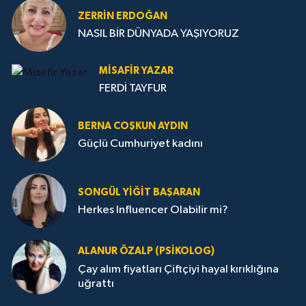
ZERRIN ERDOĞAN
NASIL BİR DÜNYADA YAŞIYORUZ
MISAFIR YAZAR
FERDİ TAYFUR
BERNA COŞKUN AYDIN
Güçlü Cumhuriyet kadını
SONGÜL YIĞIT BAŞARAN
Herkes Influencer Olabilir mi?
ALANUR ÖZALP (PSIKOLOG)
Çay alım fiyatları Çiftçiyi hayal kırıklığına
uğrattı