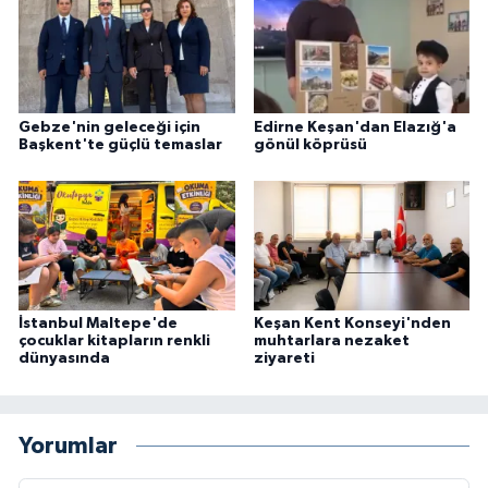
Gebze'nin geleceği için
Edirne Keşan'dan Elazığ'a
Başkent'te güçlü temaslar
gönül köprüsü
İstanbul Maltepe'de
Keşan Kent Konseyi'nden
çocuklar kitapların renkli
muhtarlara nezaket
dünyasında
ziyareti
Yorumlar