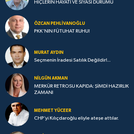
HİÇLERİN HAYATI VE SİYASİ DURUMU
ÖZCAN PEHLIVANOĞLU
PKK’NIN FÜTUHAT RUHU!
MURAT AYDIN
Seçmenin İradesi Satılık Değildir!...
NILGÜN AKMAN
MERKÜR RETROSU KAPIDA: ŞİMDİ HAZIRLIK
ZAMANI
MEHMET YÜCEER
CHP’yi Kılıçdaroğlu eliyle ateşe attılar.