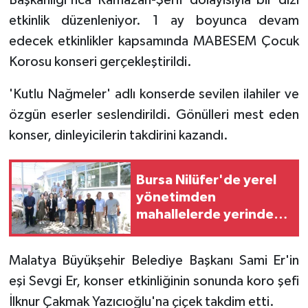
etkinlik düzenleniyor. 1 ay boyunca devam
edecek etkinlikler kapsamında MABESEM Çocuk
Korosu konseri gerçekleştirildi.
'Kutlu Nağmeler' adlı konserde sevilen ilahiler ve
özgün eserler seslendirildi. Gönülleri mest eden
konser, dinleyicilerin takdirini kazandı.
Bursa Nilüfer'de yerel
yönetimden
mahallelerde yerinde
inceleme
Malatya Büyükşehir Belediye Başkanı Sami Er'in
eşi Sevgi Er, konser etkinliğinin sonunda koro şefi
İlknur Çakmak Yazıcıoğlu'na çiçek takdim etti.