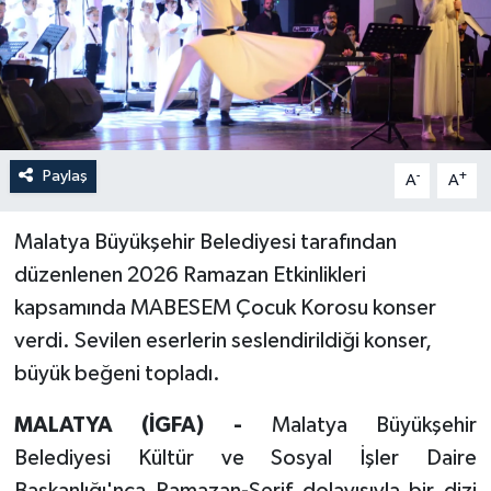
Paylaş
-
+
A
A
Malatya Büyükşehir Belediyesi tarafından
düzenlenen 2026 Ramazan Etkinlikleri
kapsamında MABESEM Çocuk Korosu konser
verdi. Sevilen eserlerin seslendirildiği konser,
büyük beğeni topladı.
MALATYA (İGFA) -
Malatya Büyükşehir
Belediyesi Kültür ve Sosyal İşler Daire
Başkanlığı'nca Ramazan-Şerif dolayısıyla bir dizi