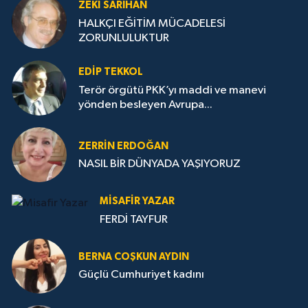
ZEKI SARIHAN
HALKÇI EĞİTİM MÜCADELESİ
ZORUNLULUKTUR
EDIP TEKKOL
Terör örgütü PKK’yı maddi ve manevi
yönden besleyen Avrupa...
ZERRIN ERDOĞAN
NASIL BİR DÜNYADA YAŞIYORUZ
MISAFIR YAZAR
FERDİ TAYFUR
BERNA COŞKUN AYDIN
Güçlü Cumhuriyet kadını