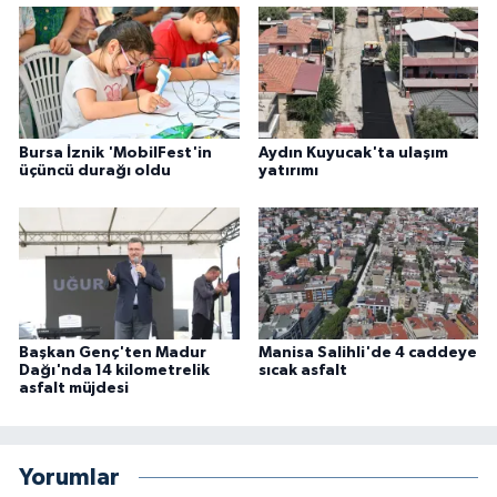
Bursa İznik 'MobilFest'in
Aydın Kuyucak'ta ulaşım
üçüncü durağı oldu
yatırımı
Başkan Genç'ten Madur
Manisa Salihli'de 4 caddeye
Dağı'nda 14 kilometrelik
sıcak asfalt
asfalt müjdesi
Yorumlar