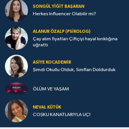
SONGÜL YIĞIT BAŞARAN
Herkes Influencer Olabilir mi?
ALANUR ÖZALP (PSIKOLOG)
Çay alım fiyatları Çiftçiyi hayal kırıklığına
uğrattı
ASIYE KOCADEMİR
Şimdi Okullu Olduk, Sınıfları Doldurduk
ÖLÜM VE YAŞAM
NEVAL KÜTÜK
COŞKU KANATLARIYLA UÇ!