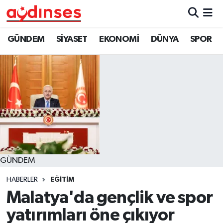
GÜNDEM
Nöbetçi Eczaneler
GÜNDEM
SİYASET
EKONOMİ
DÜNYA
SPOR
SİYASET
Hava Durumu
EKONOMİ
Aydin Namaz Vakitleri
DÜNYA
Trafik Durumu
SPOR
Süper Lig Puan Durumu ve Fikstür
GÜNDEM
MAGAZİN
Tüm Manşetler
HABERLER
EĞİTİM
YAŞAM
Son Dakika Haberleri
Malatya'da gençlik ve spor
yatırımları öne çıkıyor
Haber Arşivi