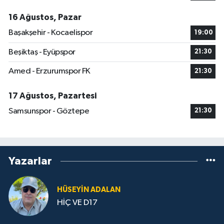
16 Ağustos, Pazar
Başakşehir - Kocaelispor
19:00
Beşiktaş - Eyüpspor
21:30
Amed - Erzurumspor FK
21:30
17 Ağustos, Pazartesi
Samsunspor - Göztepe
21:30
Yazarlar
HÜSEYIN ADALAN
HİÇ VE D17