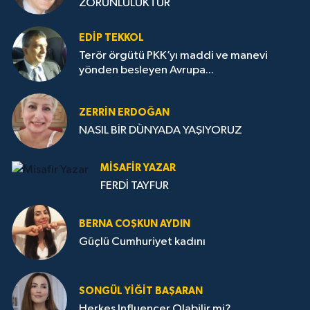
ZORUNLULUKTUR
EDIP TEKKOL
Terör örgütü PKK’yı maddi ve manevi
yönden besleyen Avrupa...
ZERRIN ERDOĞAN
NASIL BİR DÜNYADA YAŞIYORUZ
MISAFIR YAZAR
FERDİ TAYFUR
BERNA COŞKUN AYDIN
Güçlü Cumhuriyet kadını
SONGÜL YIĞIT BAŞARAN
Herkes Influencer Olabilir mi?