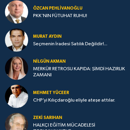
ÖZCAN PEHLIVANOĞLU
PKK’NIN FÜTUHAT RUHU!
MURAT AYDIN
Seçmenin İradesi Satılık Değildir!...
NILGÜN AKMAN
MERKÜR RETROSU KAPIDA: ŞİMDİ HAZIRLIK
ZAMANI
MEHMET YÜCEER
CHP’yi Kılıçdaroğlu eliyle ateşe attılar.
ZEKI SARIHAN
HALKÇI EĞİTİM MÜCADELESİ