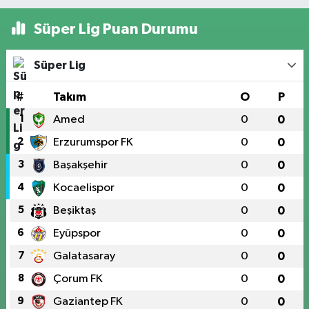
Süper Lig Puan Durumu
Süper Lig
#
Takım
O
P
1
Amed
0
0
2
Erzurumspor FK
0
0
3
Başakşehir
0
0
4
Kocaelispor
0
0
5
Beşiktaş
0
0
6
Eyüpspor
0
0
7
Galatasaray
0
0
8
Çorum FK
0
0
9
Gaziantep FK
0
0