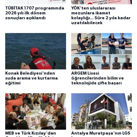
TÜBİTAK 1707 programında
YÖK'ten uluslararası
2026 yılı ilk dönem
mezunlara ikamet
sonuçları açıklandı
kolaylığı... Süre 2 yıla kadar
uzatılabilecek
Konak Belediyesi'nden
ARGEM Lisesi
suda arama ve kurtarma
öğrencilerinden bilim ve
eğitimi
teknolojide çifte başarı
MEB ve Türk Kızılay'dan
Antalya Muratpaşa'nın LGS