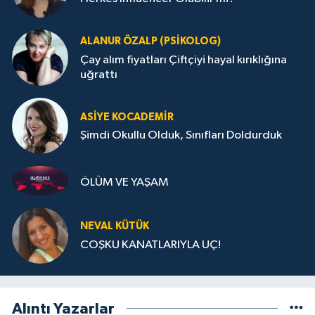
ALANUR ÖZALP (PSIKOLOG)
Çay alım fiyatları Çiftçiyi hayal kırıklığına
uğrattı
ASIYE KOCADEMİR
Şimdi Okullu Olduk, Sınıfları Doldurduk
ÖLÜM VE YAŞAM
NEVAL KÜTÜK
COŞKU KANATLARIYLA UÇ!
Alıntı Yazarlar