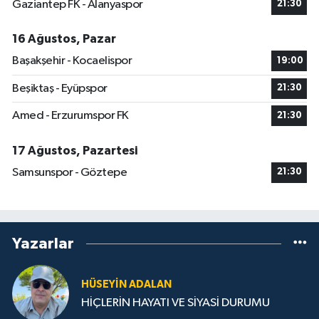
Gaziantep FK - Alanyaspor
21:30
16 Ağustos, Pazar
Başakşehir - Kocaelispor
19:00
Beşiktaş - Eyüpspor
21:30
Amed - Erzurumspor FK
21:30
17 Ağustos, Pazartesi
Samsunspor - Göztepe
21:30
Yazarlar
HÜSEYIN ADALAN
HİÇLERİN HAYATI VE SİYASİ DURUMU