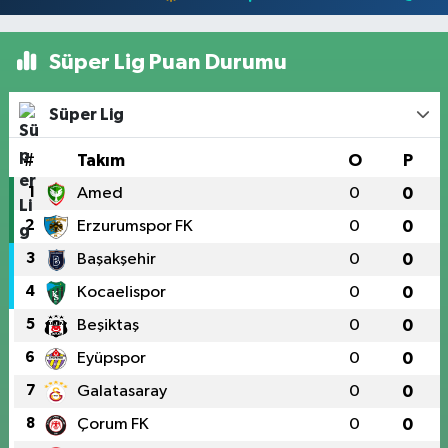
Süper Lig Puan Durumu
Süper Lig
#
Takım
O
P
1
Amed
0
0
2
Erzurumspor FK
0
0
3
Başakşehir
0
0
4
Kocaelispor
0
0
5
Beşiktaş
0
0
6
Eyüpspor
0
0
7
Galatasaray
0
0
8
Çorum FK
0
0