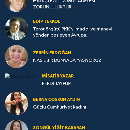
HALKÇI EĞİTİM MÜCADELESİ
ZORUNLULUKTUR
EDIP TEKKOL
Terör örgütü PKK’yı maddi ve manevi
yönden besleyen Avrupa...
ZERRIN ERDOĞAN
NASIL BİR DÜNYADA YAŞIYORUZ
MISAFIR YAZAR
FERDİ TAYFUR
BERNA COŞKUN AYDIN
Güçlü Cumhuriyet kadını
SONGÜL YIĞIT BAŞARAN