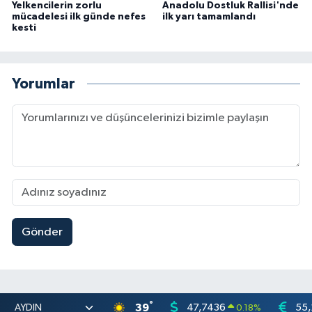
Yelkencilerin zorlu
Anadolu Dostluk Rallisi'nde
mücadelesi ilk günde nefes
ilk yarı tamamlandı
kesti
Yorumlar
Gönder
°
39
47,7436
55,
0.18
%