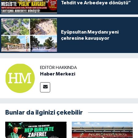
Tehdit ve Arbedeye dönüştü”
Eyüpsultan Meydanı yeni
çehresine kavuşuyor
EDITÖR HAKKINDA
Haber Merkezi
Bunlar da ilginizi çekebilir