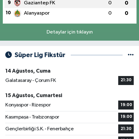
9
Gaziantep FK
0
0
10
Alanyaspor
0
0
Detaylar için tıklayın
Süper Lig Fikstür
14 Ağustos, Cuma
Galatasaray - Çorum FK
21:30
15 Ağustos, Cumartesi
Konyaspor - Rizespor
19:00
Kasımpaşa - Trabzonspor
19:00
Gençlerbirliği S.K. - Fenerbahçe
21:30