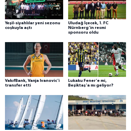
Yeşil-siyahlılar yeni sezonu
Uludağ İçecek, 1. FC
coşkuyla açtı
Nürnberg'in resmi
sponsoru oldu
VakıfBank, Vanja Ivanovic'i
Lukaku Fener'e mi,
transfer etti
Beşiktaş'a mı geliyor?