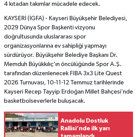
4 kıtadan takımlar mücadele edecek.
KAYSERİ (İGFA) - Kayseri Büyükşehir Belediyesi,
2029 Dünya Spor Başkenti vizyonu
doğrultusunda uluslararası spor
organizasyonlarına ev sahipliği yapmayı
sürdürüyor. Büyükşehir Belediye Başkanı Dr.
Memduh Büyükkılıç'ın öncülüğünde Spor A.Ş.
tarafından düzenlenecek FIBA 3x3 Lite Quest
2026 Turnuvası, 10-11-12 Temmuz tarihlerinde
Kayseri Recep Tayyip Erdoğan Millet Bahçesi'nde
basketbolseverlerle buluşacak.
Anadolu Dostluk
Rallisi'nde ilk yarı
tamamlandı