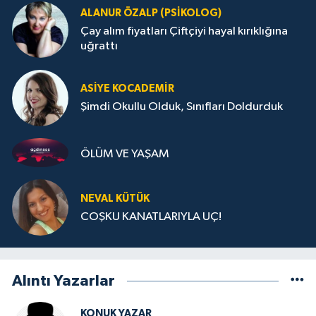
ALANUR ÖZALP (PSIKOLOG)
Çay alım fiyatları Çiftçiyi hayal kırıklığına
uğrattı
ASIYE KOCADEMİR
Şimdi Okullu Olduk, Sınıfları Doldurduk
ÖLÜM VE YAŞAM
NEVAL KÜTÜK
COŞKU KANATLARIYLA UÇ!
Alıntı Yazarlar
KONUK YAZAR