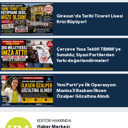
Giresun'da Tarihi Ticaret Lisesi
Krizi Büyüyor!
Çerçeve Yasa Teklifi TBMM’ye
Sunuldu; Siyasi Partilerden
farkı değerlendirmeler!
Yeni Parti'ye İlk Operasyon:
Manisa İl Başkanı İlksen
Özalper Gözaltına Alındı
EDITÖR HAKKINDA
Haber Merkezi