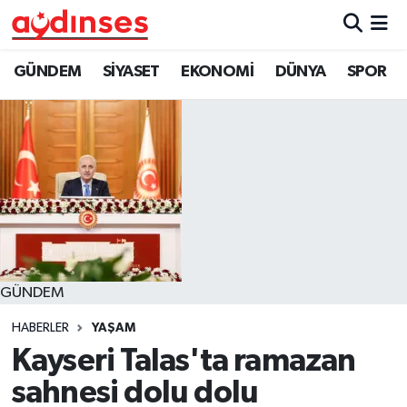
GÜNDEM
Nöbetçi Eczaneler
GÜNDEM
SİYASET
EKONOMİ
DÜNYA
SPOR
SİYASET
Hava Durumu
EKONOMİ
Aydin Namaz Vakitleri
DÜNYA
Trafik Durumu
SPOR
Süper Lig Puan Durumu ve Fikstür
GÜNDEM
MAGAZİN
Tüm Manşetler
HABERLER
YAŞAM
YAŞAM
Son Dakika Haberleri
Kayseri Talas'ta ramazan
sahnesi dolu dolu
Haber Arşivi