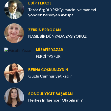
EDIP TEKKOL
Terör örgütü PKK’yı maddi ve manevi
yönden besleyen Avrupa...
ZERRIN ERDOĞAN
NASIL BİR DÜNYADA YAŞIYORUZ
MISAFIR YAZAR
FERDİ TAYFUR
BERNA COŞKUN AYDIN
Güçlü Cumhuriyet kadını
SONGÜL YIĞIT BAŞARAN
Herkes Influencer Olabilir mi?