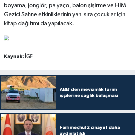
boyama, jonglör, palyaço, balon şişirme ve HİM
Gezici Sahne etkinliklerinin yanı sıra çocuklar için
kitap dağıtımı da yapılacak.
Kaynak:
İGF
ABB'den mevsimlik tarım
işçilerine sağlık buluşması
Faili meçhul 2 cinayet daha
aydınlatıldı