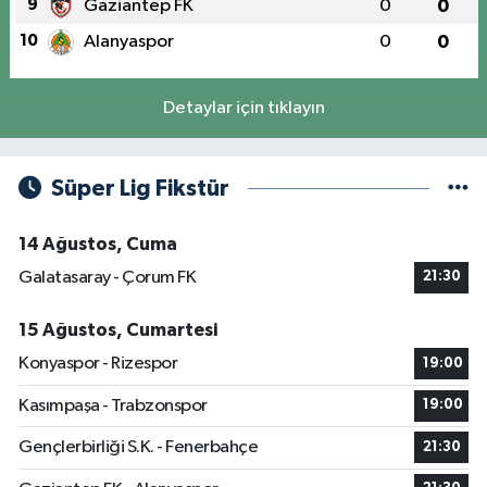
9
Gaziantep FK
0
0
10
Alanyaspor
0
0
Detaylar için tıklayın
Süper Lig Fikstür
14 Ağustos, Cuma
Galatasaray - Çorum FK
21:30
15 Ağustos, Cumartesi
Konyaspor - Rizespor
19:00
Kasımpaşa - Trabzonspor
19:00
Gençlerbirliği S.K. - Fenerbahçe
21:30