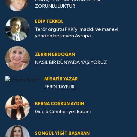
ZORUNLULUKTUR
EDIP TEKKOL
Terör örgütü PKK’yı maddi ve manevi
yönden besleyen Avrupa...
ZERRIN ERDOĞAN
NASIL BİR DÜNYADA YAŞIYORUZ
MISAFIR YAZAR
FERDİ TAYFUR
BERNA COŞKUN AYDIN
Güçlü Cumhuriyet kadını
SONGÜL YIĞIT BAŞARAN