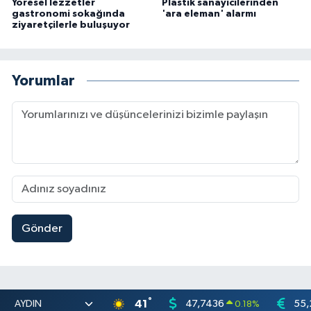
Yöresel lezzetler
Plastik sanayicilerinden
gastronomi sokağında
'ara eleman' alarmı
ziyaretçilerle buluşuyor
Yorumlar
Gönder
°
41
47,7436
55,
0.18
%