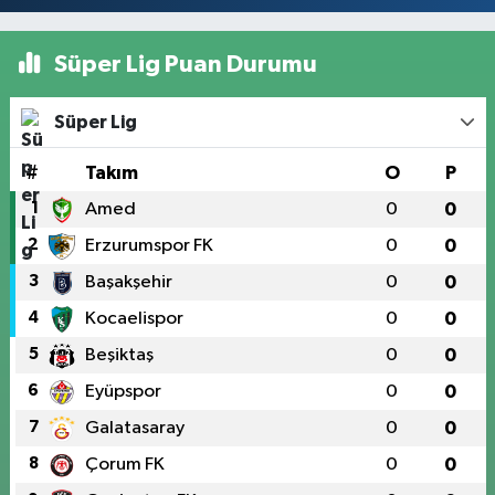
Süper Lig Puan Durumu
Süper Lig
#
Takım
O
P
1
Amed
0
0
2
Erzurumspor FK
0
0
3
Başakşehir
0
0
4
Kocaelispor
0
0
5
Beşiktaş
0
0
6
Eyüpspor
0
0
7
Galatasaray
0
0
8
Çorum FK
0
0