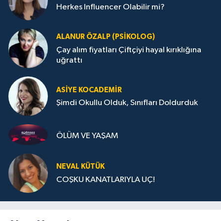
Herkes Influencer Olabilir mi?
ALANUR ÖZALP (PSIKOLOG)
Çay alım fiyatları Çiftçiyi hayal kırıklığına
uğrattı
ASIYE KOCADEMİR
Şimdi Okullu Olduk, Sınıfları Doldurduk
ÖLÜM VE YAŞAM
NEVAL KÜTÜK
COŞKU KANATLARIYLA UÇ!