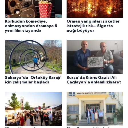
Korkudan komediye,
Orman yangınları şirketler
animasyondan dramaya 6
istratejik risk... Sigorta
yeni film vizyonda
açığı büyüyor
Sakarya'da 'Ortaköy Barajı'
Bursa'da Kıbrıs Gazisi Ali
için çalışmalar başladı
Çağlayan'a anlamlı ziyaret