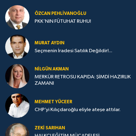
ÖZCAN PEHLIVANOĞLU
PKK’NIN FÜTUHAT RUHU!
MURAT AYDIN
Seçmenin İradesi Satılık Değildir!...
NILGÜN AKMAN
MERKÜR RETROSU KAPIDA: ŞİMDİ HAZIRLIK
ZAMANI
MEHMET YÜCEER
CHP’yi Kılıçdaroğlu eliyle ateşe attılar.
ZEKI SARIHAN
HALKÇI EĞİTİM MÜCADELESİ