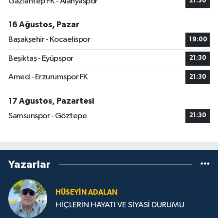
Gaziantep FK - Alanyaspor
21:30
16 Ağustos, Pazar
Başakşehir - Kocaelispor
19:00
Beşiktaş - Eyüpspor
21:30
Amed - Erzurumspor FK
21:30
17 Ağustos, Pazartesi
Samsunspor - Göztepe
21:30
Yazarlar
HÜSEYIN ADALAN
HİÇLERİN HAYATI VE SİYASİ DURUMU