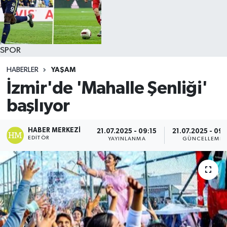
SPOR
HABERLER
YAŞAM
İzmir'de 'Mahalle Şenliği'
başlıyor
HABER MERKEZI
21.07.2025 - 09:15
21.07.2025 - 09:
EDITÖR
YAYINLANMA
GÜNCELLEME