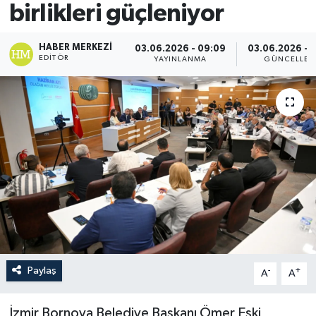
birlikleri güçleniyor
HABER MERKEZI
03.06.2026 - 09:09
03.06.2026 - 
EDITÖR
YAYINLANMA
GÜNCELLEM
Paylaş
-
+
A
A
İzmir Bornova Belediye Başkanı Ömer Eşki