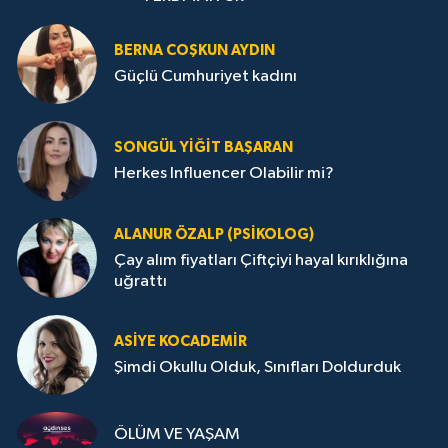
BERNA COŞKUN AYDIN
Güçlü Cumhuriyet kadını
SONGÜL YIĞIT BAŞARAN
Herkes Influencer Olabilir mi?
ALANUR ÖZALP (PSIKOLOG)
Çay alım fiyatları Çiftçiyi hayal kırıklığına
uğrattı
ASIYE KOCADEMİR
Şimdi Okullu Olduk, Sınıfları Doldurduk
ÖLÜM VE YAŞAM