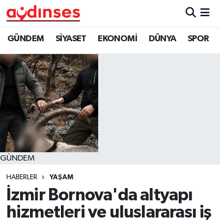
GÜNDEM
Nöbetçi Eczaneler
GÜNDEM
SİYASET
EKONOMİ
DÜNYA
SPOR
SİYASET
Hava Durumu
EKONOMİ
Aydin Namaz Vakitleri
DÜNYA
Trafik Durumu
SPOR
Süper Lig Puan Durumu ve Fikstür
GÜNDEM
MAGAZİN
Tüm Manşetler
HABERLER
YAŞAM
YAŞAM
Son Dakika Haberleri
İzmir Bornova'da altyapı
hizmetleri ve uluslararası iş
Haber Arşivi