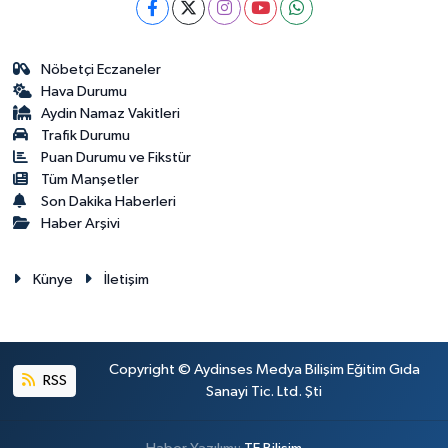
Nöbetçi Eczaneler
Hava Durumu
Aydin Namaz Vakitleri
Trafik Durumu
Puan Durumu ve Fikstür
Tüm Manşetler
Son Dakika Haberleri
Haber Arşivi
Künye
İletişim
Copyright © Aydinses Medya Bilişim Eğitim Gıda
RSS
Sanayi Tic. Ltd. Şti