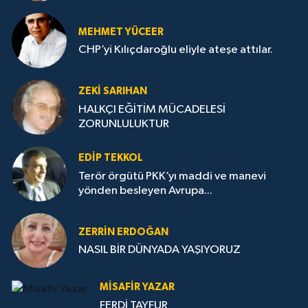
MEHMET YÜCEER
CHP’yi Kılıçdaroğlu eliyle ateşe attılar.
ZEKI SARIHAN
HALKÇI EĞİTİM MÜCADELESİ
ZORUNLULUKTUR
EDIP TEKKOL
Terör örgütü PKK’yı maddi ve manevi
yönden besleyen Avrupa...
ZERRIN ERDOĞAN
NASIL BİR DÜNYADA YAŞIYORUZ
MISAFIR YAZAR
FERDİ TAYFUR