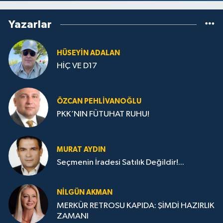
Yazarlar
HÜSEYIN ADALAN
HİÇ VE D17
ÖZCAN PEHLIVANOĞLU
PKK’NIN FÜTUHAT RUHU!
MURAT AYDIN
Seçmenin İradesi Satılık Değildir!...
NILGÜN AKMAN
MERKÜR RETROSU KAPIDA: ŞİMDİ HAZIRLIK
ZAMANI