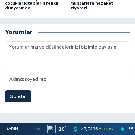
çocuklar kitapların renkli
muhtarlara nezaket
dünyasında
ziyareti
Yorumlar
Gönder
°
20
47,7436
55
0.18
%