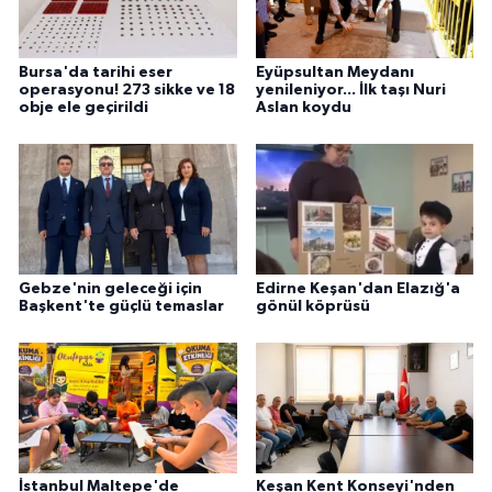
Bursa'da tarihi eser
Eyüpsultan Meydanı
operasyonu! 273 sikke ve 18
yenileniyor... İlk taşı Nuri
obje ele geçirildi
Aslan koydu
Gebze'nin geleceği için
Edirne Keşan'dan Elazığ'a
Başkent'te güçlü temaslar
gönül köprüsü
İstanbul Maltepe'de
Keşan Kent Konseyi'nden