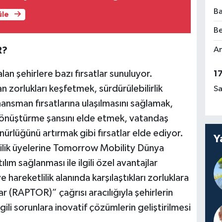
Ba
üle
Be
Am
R?
lan şehirlere bazı fırsatlar sunuluyor.
1
an zorlukları keşfetmek, sürdürülebilirlik
Sa
ansman fırsatlarına ulaşılmasını sağlamak,
 dönüştürme şansını elde etmek, vatandaş
ünürlüğünü artırmak gibi fırsatlar elde ediyor.
Y
ilik üyelerine Tomorrow Mobility Dünya
lım sağlanması ile ilgili özel avantajlar
e hareketlilik alanında karşılaştıkları zorluklara
r (RAPTOR)” çağrısı aracılığıyla şehirlerin
 ilgili sorunlara inovatif çözümlerin geliştirilmesi