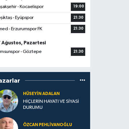
şakşehir - Kocaelispor
19:00
şiktaş - Eyüpspor
21:30
ed - Erzurumspor FK
21:30
7 Ağustos, Pazartesi
msunspor - Göztepe
21:30
azarlar
HÜSEYIN ADALAN
HİÇLERİN HAYATI VE SİYASİ
DURUMU
ÖZCAN PEHLIVANOĞLU