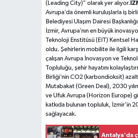
(Leading City)” olarak yer alıyor.
İZ
Avrupa’da önemli kuruluşlarla iş bi
Belediyesi Ulaşım Dairesi Başkanlığ
İzmir, Avrupa’nın en büyük inovasy
Teknoloji Enstitüsü (EIT) Kentsel Ha
oldu. Şehirlerin mobilite ile ilgili ka
çalışan Avrupa İnovasyon ve Teknoloj
Topluluğu, şehir hayatını kolaylaştır
Birliği’nin CO2 (karbondioksit) azal
Mutabakat (Green Deal), 2030 yılına
ve Ufuk Avrupa (Horizon Europe) gib
katkıda bulunan topluluk, İzmir’in 2
sağlayacak.
Antalya'da ç