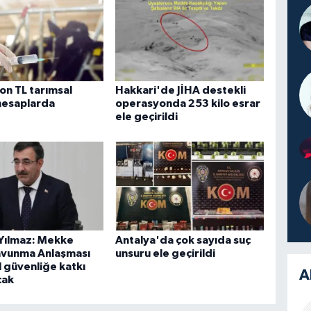
on TL tarımsal
Hakkari'de JİHA destekli
hesaplarda
operasyonda 253 kilo esrar
ele geçirildi
Yılmaz: Mekke
Antalya'da çok sayıda suç
avunma Anlaşması
unsuru ele geçirildi
 güvenliğe katkı
A
cak