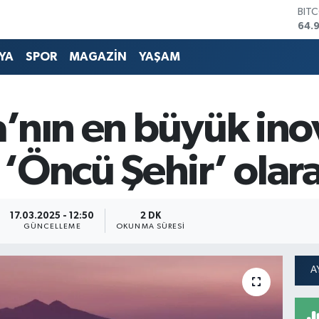
DOL
47,
EUR
55,
YA
SPOR
MAGAZİN
YAŞAM
STE
64,
GRA
666
a’nın en büyük in
BİS
13.
BIT
‘Öncü Şehir’ olar
64.
17.03.2025 - 12:50
2 DK
GÜNCELLEME
OKUNMA SÜRESI