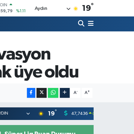
°
AR
19
Aydın
7436
%0.18
O
2510
%0.32
RLİN
4811
%0.38
M ALTIN
0.55
%0.03
ovasyon
T100
779
%-14
COIN
ak üye oldu
959,79
%1.11
-
+
A
A
°
19
47,7436
55,251
0.18
%
Süper Lig Puan Durumu