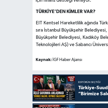
için finans desteği veriliyor.
TÜRKİYE’DEN KİMLER VAR?
EIT Kentsel Hareketlilik ağında Türk
sıra İstanbul Büyükşehir Belediyesi
Büyükşehir Belediyesi, Kadıköy Beled
Teknolojileri AŞ) ve Sabancı Üniversi
Kaynak:
İGF Haber Ajansı
EDITÖRÜN SEÇTIĞI
Türkiye-Suud
“Birimize Sal