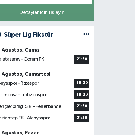
Detaylar için tıklayın
Süper Lig Fikstür
4 Ağustos, Cuma
latasaray - Çorum FK
21:30
5 Ağustos, Cumartesi
nyaspor - Rizespor
19:00
sımpaşa - Trabzonspor
19:00
nçlerbirliği S.K. - Fenerbahçe
21:30
ziantep FK - Alanyaspor
21:30
6 Ağustos, Pazar