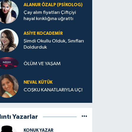
ALANUR ÖZALP (PSIKOLOG)
Çay alım fiyatları Çiftçiyi
hayal kırıklığına uğrattı
ASIYE KOCADEMİR
Şimdi Okullu Olduk, Sınıfları
Doldurduk
ÖLÜM VE YAŞAM
NEVAL KÜTÜK
COŞKU KANATLARIYLA UÇ!
lıntı Yazarlar
KONUK YAZAR