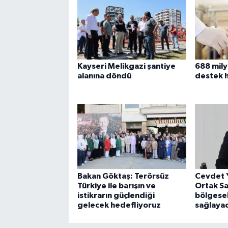
Kayseri Melikgazi şantiye
688 mily
alanına döndü
destek 
Bakan Göktaş: Terörsüz
Cevdet 
Türkiye ile barışın ve
Ortak S
istikrarın güçlendiği
bölgesel
gelecek hedefliyoruz
sağlaya