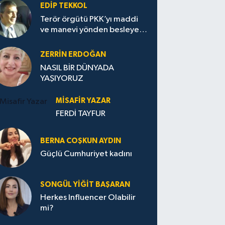
EDIP TEKKOL
Terör örgütü PKK’yı maddi
ve manevi yönden besleyen
Avrupa...
ZERRIN ERDOĞAN
NASIL BİR DÜNYADA
YAŞIYORUZ
MISAFIR YAZAR
FERDİ TAYFUR
BERNA COŞKUN AYDIN
Güçlü Cumhuriyet kadını
SONGÜL YIĞIT BAŞARAN
Herkes Influencer Olabilir
mi?