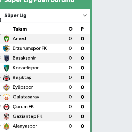
Süper Lig
#
Takım
O
P
1
Amed
0
0
2
Erzurumspor FK
0
0
3
Başakşehir
0
0
4
Kocaelispor
0
0
5
Beşiktaş
0
0
6
Eyüpspor
0
0
7
Galatasaray
0
0
8
Çorum FK
0
0
9
Gaziantep FK
0
0
0
Alanyaspor
0
0