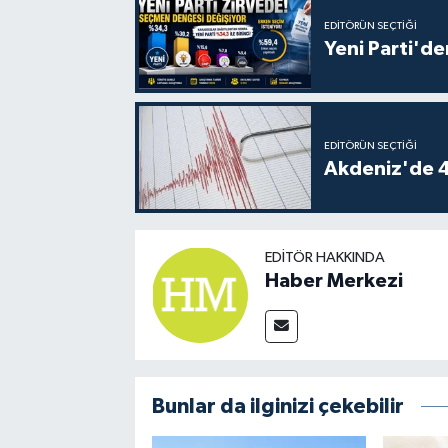
EDITÖRÜN SEÇTIĞI
Yeni Parti'de
EDITÖRÜN SEÇTIĞI
Akdeniz'de 
EDITÖR HAKKINDA
Haber Merkezi
Bunlar da ilginizi çekebilir