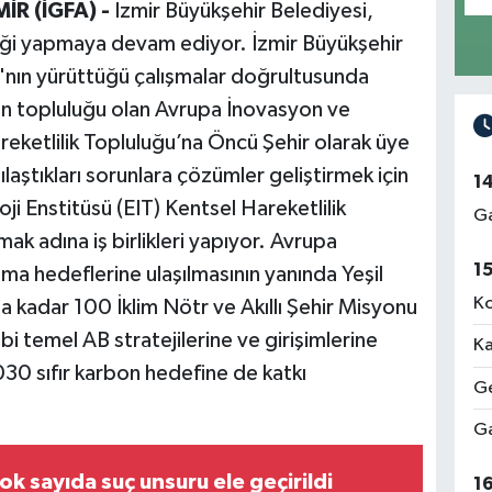
MİR (İGFA) -
İzmir Büyükşehir Belediyesi,
rliği yapmaya devam ediyor. İzmir Büyükşehir
ı'nın yürüttüğü çalışmalar doğrultusunda
on topluluğu olan Avrupa İnovasyon ve
reketlilik Topluluğu’na Öncü Şehir olarak üye
rşılaştıkları sorunlara çözümler geliştirmek için
1
i Enstitüsü (EIT) Kentsel Hareketlilik
Ga
mak adına iş birlikleri yapıyor. Avrupa
1
tma hedeflerine ulaşılmasının yanında Yeşil
Ko
 kadar 100 İklim Nötr ve Akıllı Şehir Misyonu
i temel AB stratejilerine ve girişimlerine
Ka
030 sıfır karbon hedefine de katkı
Ge
Ga
ok sayıda suç unsuru ele geçirildi
1