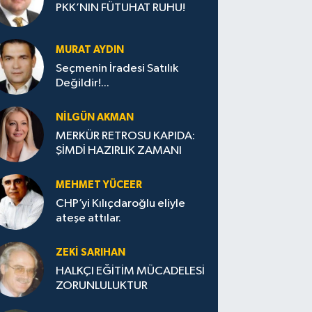
PKK’NIN FÜTUHAT RUHU!
MURAT AYDIN
Seçmenin İradesi Satılık
Değildir!...
NILGÜN AKMAN
MERKÜR RETROSU KAPIDA:
ŞİMDİ HAZIRLIK ZAMANI
MEHMET YÜCEER
CHP’yi Kılıçdaroğlu eliyle
ateşe attılar.
ZEKI SARIHAN
HALKÇI EĞİTİM MÜCADELESİ
ZORUNLULUKTUR