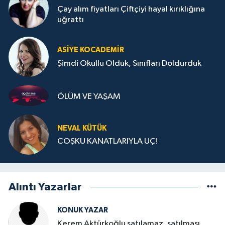
Çay alım fiyatları Çiftçiyi hayal kırıklığına
uğrattı
ASIYE KOCADEMİR
Şimdi Okullu Olduk, Sınıfları Doldurduk
ÖLÜM VE YAŞAM
NEVAL KÜTÜK
COŞKU KANATLARIYLA UÇ!
Alıntı Yazarlar
KONUK YAZAR
Kerem Aktürkoğlu satılamaz, satılması