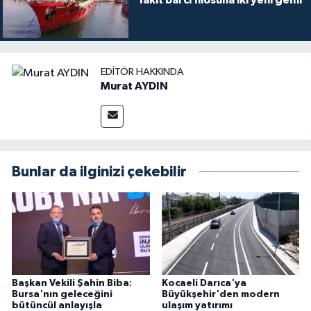
Yakıt barcı filosuna iki yeni gemi
EDITÖR HAKKINDA
Murat AYDIN
Bunlar da ilginizi çekebilir
Başkan Vekili Şahin Biba:
Kocaeli Darıca'ya
Bursa'nın geleceğini
Büyükşehir'den modern
bütüncül anlayışla
ulaşım yatırımı