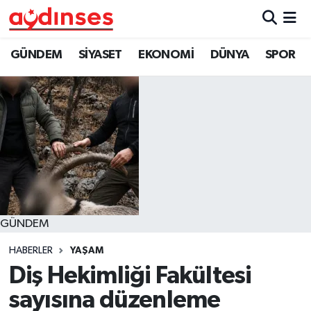
GÜNDEM
Nöbetçi Eczaneler
GÜNDEM
SİYASET
EKONOMİ
DÜNYA
SPOR
SİYASET
Hava Durumu
EKONOMİ
Aydin Namaz Vakitleri
DÜNYA
Trafik Durumu
SPOR
Süper Lig Puan Durumu ve Fikstür
GÜNDEM
MAGAZİN
Tüm Manşetler
HABERLER
YAŞAM
YAŞAM
Son Dakika Haberleri
Diş Hekimliği Fakültesi
sayısına düzenleme
Haber Arşivi