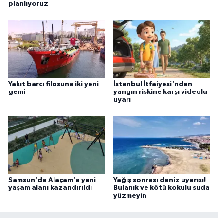
planlıyoruz
Yakıt barcı filosuna iki yeni
İstanbul İtfaiyesi'nden
gemi
yangın riskine karşı videolu
uyarı
Samsun'da Alaçam'a yeni
Yağış sonrası deniz uyarısı!
yaşam alanı kazandırıldı
Bulanık ve kötü kokulu suda
yüzmeyin