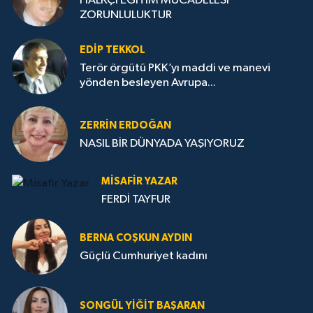
HALKÇI EĞİTİM MÜCADELESİ
ZORUNLULUKTUR
EDIP TEKKOL
Terör örgütü PKK’yı maddi ve manevi
yönden besleyen Avrupa...
ZERRIN ERDOĞAN
NASIL BİR DÜNYADA YAŞIYORUZ
MISAFIR YAZAR
FERDİ TAYFUR
BERNA COŞKUN AYDIN
Güçlü Cumhuriyet kadını
SONGÜL YIĞIT BAŞARAN