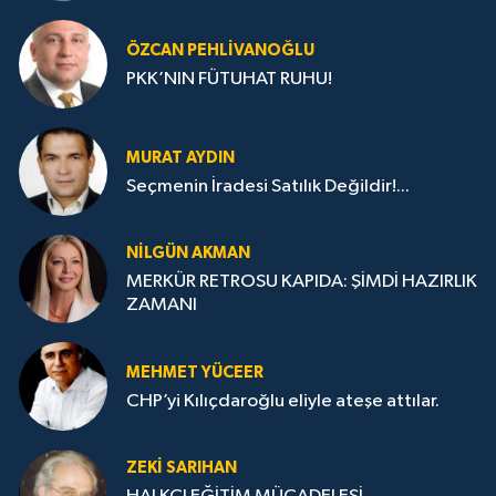
ÖZCAN PEHLIVANOĞLU
PKK’NIN FÜTUHAT RUHU!
MURAT AYDIN
Seçmenin İradesi Satılık Değildir!...
NILGÜN AKMAN
MERKÜR RETROSU KAPIDA: ŞİMDİ HAZIRLIK
ZAMANI
MEHMET YÜCEER
CHP’yi Kılıçdaroğlu eliyle ateşe attılar.
ZEKI SARIHAN