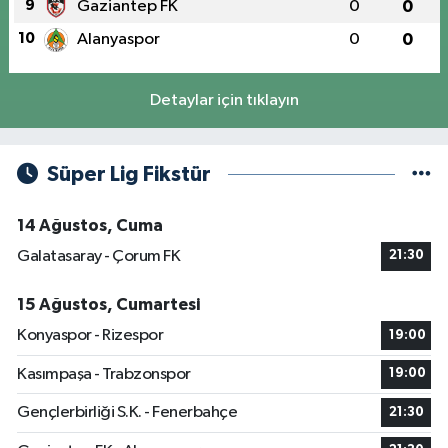
9
Gaziantep FK
0
0
10
Alanyaspor
0
0
Detaylar için tıklayın
Süper Lig Fikstür
14 Ağustos, Cuma
Galatasaray - Çorum FK
21:30
15 Ağustos, Cumartesi
Konyaspor - Rizespor
19:00
Kasımpaşa - Trabzonspor
19:00
Gençlerbirliği S.K. - Fenerbahçe
21:30