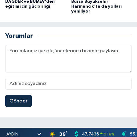
DAĞDER ve BUMEV'den
Bursa Büyükşehir
eğitim için güç birliği
Harmancık'ta da yolları
yeniliyor
Yorumlar
Gönder
°
36
47,7436
55,
0.18
%