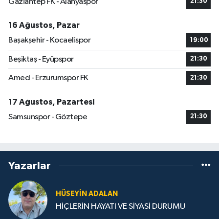
Gaziantep FK - Alanyaspor
21:30
16 Ağustos, Pazar
Başakşehir - Kocaelispor
19:00
Beşiktaş - Eyüpspor
21:30
Amed - Erzurumspor FK
21:30
17 Ağustos, Pazartesi
Samsunspor - Göztepe
21:30
Yazarlar
HÜSEYIN ADALAN
HİÇLERİN HAYATI VE SİYASİ DURUMU