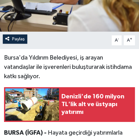
Paylaş
-
+
A
A
Bursa'da Yıldırım Belediyesi, iş arayan
vatandaşlar ile işverenleri buluşturarak istihdama
katkı sağlıyor.
Denizli'de 160 milyon
TL'lik alt ve üstyapı
yatırımı
BURSA (İGFA) -
Hayata geçirdiği yatırımlarla