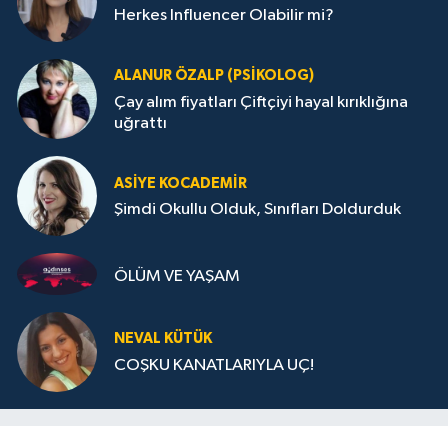
Herkes Influencer Olabilir mi?
ALANUR ÖZALP (PSIKOLOG)
Çay alım fiyatları Çiftçiyi hayal kırıklığına
uğrattı
ASIYE KOCADEMİR
Şimdi Okullu Olduk, Sınıfları Doldurduk
ÖLÜM VE YAŞAM
NEVAL KÜTÜK
COŞKU KANATLARIYLA UÇ!