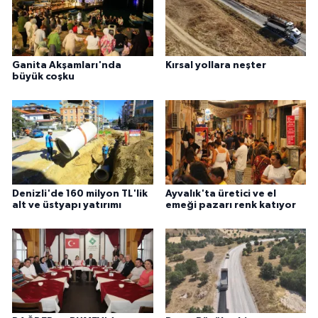
Ganita Akşamları'nda
Kırsal yollara neşter
büyük coşku
Denizli'de 160 milyon TL'lik
Ayvalık'ta üretici ve el
alt ve üstyapı yatırımı
emeği pazarı renk katıyor