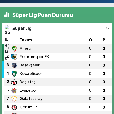
Süper Lig Puan Durumu
Süper Lig
#
Takım
O
P
1
Amed
0
0
2
Erzurumspor FK
0
0
3
Başakşehir
0
0
4
Kocaelispor
0
0
5
Beşiktaş
0
0
6
Eyüpspor
0
0
7
Galatasaray
0
0
8
Çorum FK
0
0