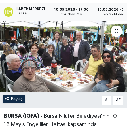
HABER MERKEZI
10.05.2026 - 17:00
10.05.2026 - 21
EDITÖR
YAYINLANMA
GÜNCELLEME
Paylaş
-
+
A
A
BURSA (İGFA) -
Bursa Nilüfer Belediyesi'nin 10-
16 Mayıs Engelliler Haftası kapsamında