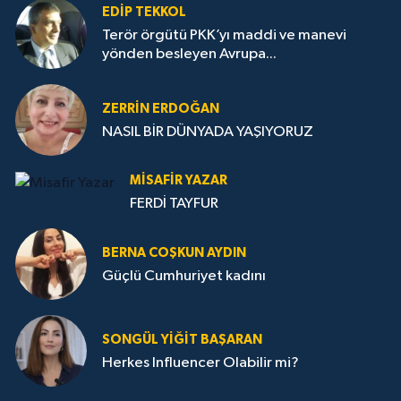
EDIP TEKKOL
Terör örgütü PKK’yı maddi ve manevi
yönden besleyen Avrupa...
ZERRIN ERDOĞAN
NASIL BİR DÜNYADA YAŞIYORUZ
MISAFIR YAZAR
FERDİ TAYFUR
BERNA COŞKUN AYDIN
Güçlü Cumhuriyet kadını
SONGÜL YIĞIT BAŞARAN
Herkes Influencer Olabilir mi?