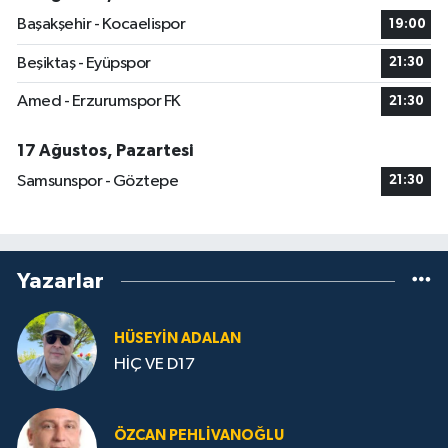
Başakşehir - Kocaelispor
19:00
Beşiktaş - Eyüpspor
21:30
Amed - Erzurumspor FK
21:30
17 Ağustos, Pazartesi
Samsunspor - Göztepe
21:30
Yazarlar
HÜSEYIN ADALAN
HİÇ VE D17
ÖZCAN PEHLIVANOĞLU