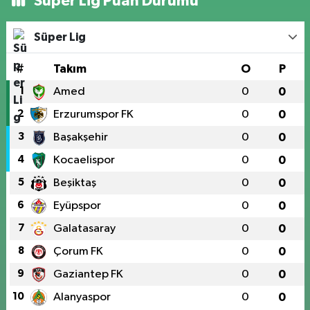
Süper Lig Puan Durumu
Süper Lig
#
Takım
O
P
1
Amed
0
0
2
Erzurumspor FK
0
0
3
Başakşehir
0
0
4
Kocaelispor
0
0
5
Beşiktaş
0
0
6
Eyüpspor
0
0
7
Galatasaray
0
0
8
Çorum FK
0
0
9
Gaziantep FK
0
0
10
Alanyaspor
0
0