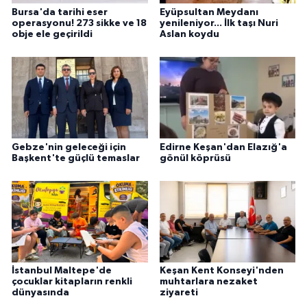
Bursa'da tarihi eser
Eyüpsultan Meydanı
operasyonu! 273 sikke ve 18
yenileniyor... İlk taşı Nuri
obje ele geçirildi
Aslan koydu
Gebze'nin geleceği için
Edirne Keşan'dan Elazığ'a
Başkent'te güçlü temaslar
gönül köprüsü
İstanbul Maltepe'de
Keşan Kent Konseyi'nden
çocuklar kitapların renkli
muhtarlara nezaket
dünyasında
ziyareti