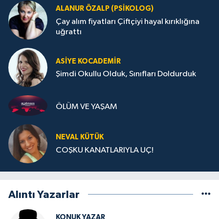
ALANUR ÖZALP (PSIKOLOG)
Çay alım fiyatları Çiftçiyi hayal kırıklığına
uğrattı
ASIYE KOCADEMİR
Şimdi Okullu Olduk, Sınıfları Doldurduk
ÖLÜM VE YAŞAM
NEVAL KÜTÜK
COŞKU KANATLARIYLA UÇ!
Alıntı Yazarlar
KONUK YAZAR