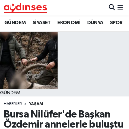
GÜNDEM
Nöbetçi Eczaneler
GÜNDEM
SİYASET
EKONOMİ
DÜNYA
SPOR
SİYASET
Hava Durumu
EKONOMİ
Aydin Namaz Vakitleri
DÜNYA
Trafik Durumu
SPOR
Süper Lig Puan Durumu ve Fikstür
GÜNDEM
MAGAZİN
Tüm Manşetler
HABERLER
YAŞAM
YAŞAM
Son Dakika Haberleri
Bursa Nilüfer'de Başkan
Özdemir annelerle buluştu
Haber Arşivi