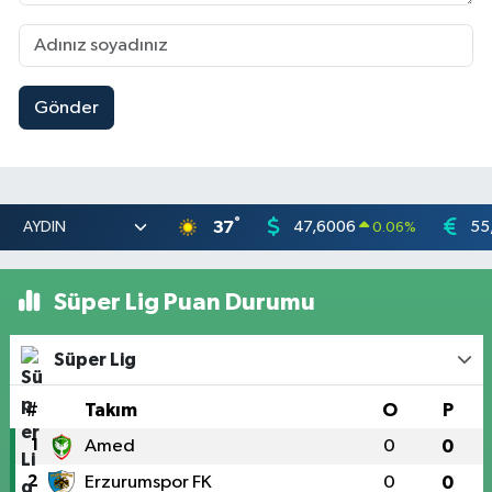
Gönder
°
37
47,6006
55
0.06
%
Süper Lig Puan Durumu
Süper Lig
#
Takım
O
P
1
Amed
0
0
2
Erzurumspor FK
0
0