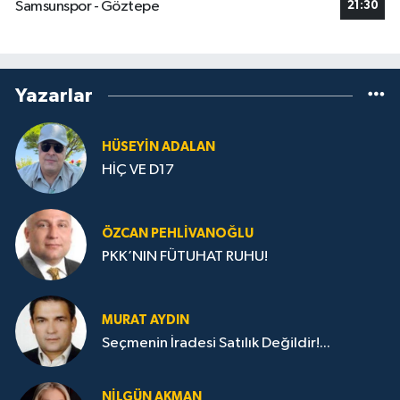
Samsunspor - Göztepe
21:30
Yazarlar
HÜSEYIN ADALAN
HİÇ VE D17
ÖZCAN PEHLIVANOĞLU
PKK’NIN FÜTUHAT RUHU!
MURAT AYDIN
Seçmenin İradesi Satılık Değildir!...
NILGÜN AKMAN