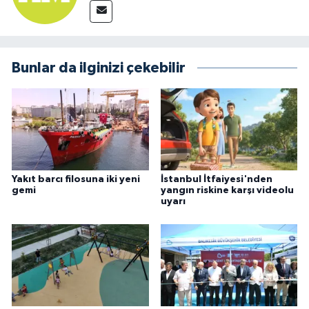
Bunlar da ilginizi çekebilir
Yakıt barcı filosuna iki yeni
İstanbul İtfaiyesi'nden
gemi
yangın riskine karşı videolu
uyarı