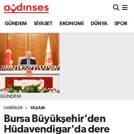
GÜNDEM
Nöbetçi Eczaneler
GÜNDEM
SİYASET
EKONOMİ
DÜNYA
SPOR
SİYASET
Hava Durumu
EKONOMİ
Aydin Namaz Vakitleri
DÜNYA
Trafik Durumu
SPOR
Süper Lig Puan Durumu ve Fikstür
GÜNDEM
MAGAZİN
Tüm Manşetler
HABERLER
YAŞAM
YAŞAM
Son Dakika Haberleri
Bursa Büyükşehir'den
Hüdavendigar'da dere
Haber Arşivi