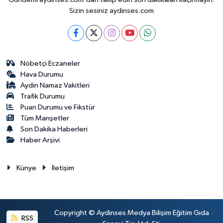
Sizin sesiniz aydinses.com
Nöbetçi Eczaneler
Hava Durumu
Aydin Namaz Vakitleri
Trafik Durumu
Puan Durumu ve Fikstür
Tüm Manşetler
Son Dakika Haberleri
Haber Arşivi
Künye
İletişim
Copyright © Aydinses Medya Bilişim Eğitim Gıda
RSS