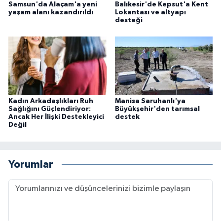
Samsun'da Alaçam'a yeni
Balıkesir'de Kepsut'a Kent
yaşam alanı kazandırıldı
Lokantası ve altyapı
desteği
Kadın Arkadaşlıkları Ruh
Manisa Saruhanlı'ya
Sağlığını Güçlendiriyor:
Büyükşehir'den tarımsal
Ancak Her İlişki Destekleyici
destek
Değil
Yorumlar