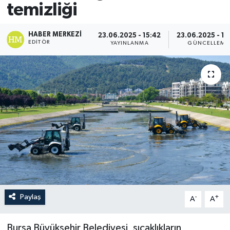
temizliği
HABER MERKEZI
23.06.2025 - 15:42
23.06.2025 - 15
EDITÖR
YAYINLANMA
GÜNCELLEME
Paylaş
-
+
A
A
Bursa Büyükşehir Belediyesi, sıcaklıkların