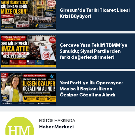
Giresun'da Tarihi Ticaret Lisesi
Krizi Büyüyor!
Çerçeve Yasa Teklifi TBMM’ye
Sunuldu; Siyasi Partilerden
farkı değerlendirmeler!
Yeni Parti'ye İlk Operasyon:
Manisa İl Başkanı İlksen
Özalper Gözaltına Alındı
EDITÖR HAKKINDA
Haber Merkezi