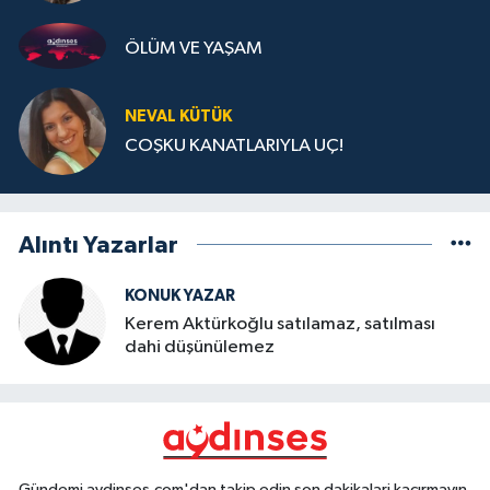
ÖLÜM VE YAŞAM
NEVAL KÜTÜK
COŞKU KANATLARIYLA UÇ!
Alıntı Yazarlar
KONUK YAZAR
Kerem Aktürkoğlu satılamaz, satılması
dahi düşünülemez
Gündemi aydinses.com'dan takip edin son dakikalari kaçırmayın.