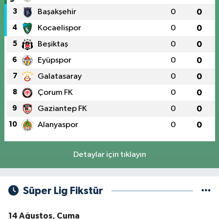
3
Başakşehir
0
0
4
Kocaelispor
0
0
5
Beşiktaş
0
0
6
Eyüpspor
0
0
7
Galatasaray
0
0
8
Çorum FK
0
0
9
Gaziantep FK
0
0
10
Alanyaspor
0
0
Detaylar için tıklayın
Süper Lig Fikstür
14 Ağustos, Cuma