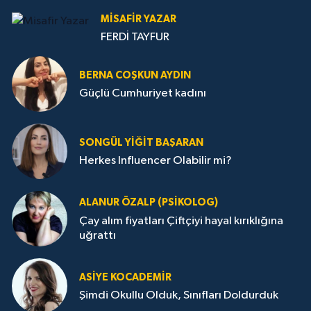
MISAFIR YAZAR
FERDİ TAYFUR
BERNA COŞKUN AYDIN
Güçlü Cumhuriyet kadını
SONGÜL YIĞIT BAŞARAN
Herkes Influencer Olabilir mi?
ALANUR ÖZALP (PSIKOLOG)
Çay alım fiyatları Çiftçiyi hayal kırıklığına
uğrattı
ASIYE KOCADEMİR
Şimdi Okullu Olduk, Sınıfları Doldurduk