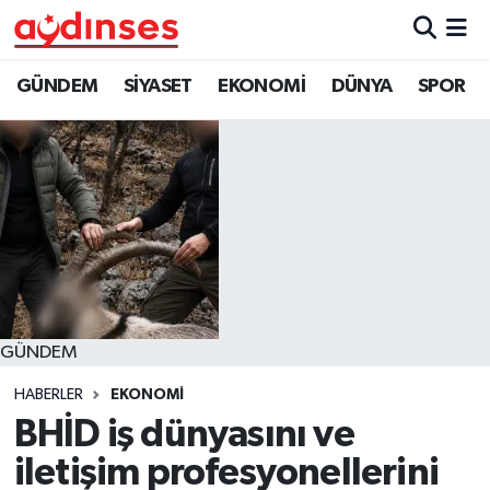
GÜNDEM
Nöbetçi Eczaneler
GÜNDEM
SİYASET
EKONOMİ
DÜNYA
SPOR
SİYASET
Hava Durumu
EKONOMİ
Aydin Namaz Vakitleri
DÜNYA
Trafik Durumu
SPOR
Süper Lig Puan Durumu ve Fikstür
GÜNDEM
MAGAZİN
Tüm Manşetler
HABERLER
EKONOMİ
YAŞAM
Son Dakika Haberleri
BHİD iş dünyasını ve
iletişim profesyonellerini
Haber Arşivi