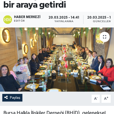
bir araya getirdi
HABER MERKEZI
20.03.2025 - 14:41
20.03.2025 - 14
EDITÖR
YAYINLANMA
GÜNCELLEME
Paylaş
-
+
A
A
Bursa Halkla İlişkiler Derneği (BHİD), geleneksel