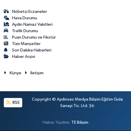
Nöbetçi Eczaneler
Hava Durumu
Aydin Namaz Vakitleri
Trafik Durumu
Puan Durumu ve Fikstür
Tüm Manşetler
Son Dakika Haberleri
Haber Arşivi
Künye
İletişim
Copyright © Aydinses Medya Bilişim Eğitim Gıda
RSS
Sanayi Tic. Ltd. Şti
Haber Yazılımı:
TE Bilişim