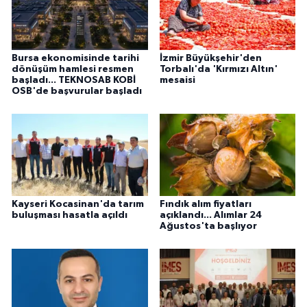
Bursa ekonomisinde tarihi
İzmir Büyükşehir'den
dönüşüm hamlesi resmen
Torbalı'da 'Kırmızı Altın'
başladı... TEKNOSAB KOBİ
mesaisi
OSB'de başvurular başladı
Kayseri Kocasinan'da tarım
Fındık alım fiyatları
buluşması hasatla açıldı
açıklandı... Alımlar 24
Ağustos'ta başlıyor