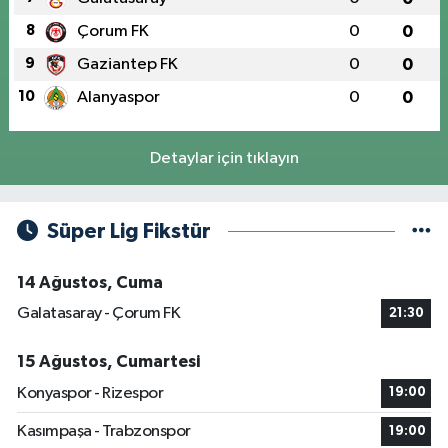
8
Çorum FK
0
0
9
Gaziantep FK
0
0
10
Alanyaspor
0
0
Detaylar için tıklayın
Süper Lig Fikstür
14 Ağustos, Cuma
Galatasaray - Çorum FK
21:30
15 Ağustos, Cumartesi
Konyaspor - Rizespor
19:00
Kasımpaşa - Trabzonspor
19:00