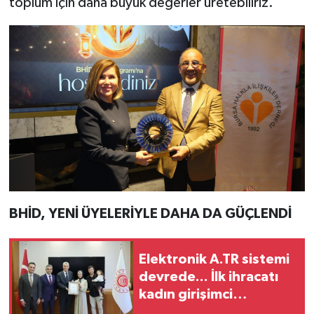
toplum için daha büyük değerler üretebiliriz.”
BHİD, YENİ ÜYELERİYLE DAHA DA GÜÇLENDİ
Elektronik A.TR sistemi
devrede... İlk ihracatı
kadın girişimci
gerçekleştirdi