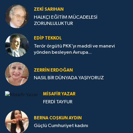
ZEKI SARIHAN
HALKÇI EĞİTİM MÜCADELESİ
ZORUNLULUKTUR
EDIP TEKKOL
Terör örgütü PKK’yı maddi ve manevi
yönden besleyen Avrupa...
ZERRIN ERDOĞAN
NASIL BİR DÜNYADA YAŞIYORUZ
MISAFIR YAZAR
FERDİ TAYFUR
BERNA COŞKUN AYDIN
Güçlü Cumhuriyet kadını