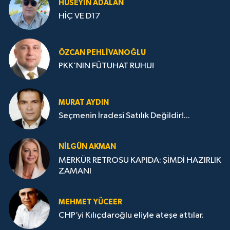
HÜSEYIN ADALAN
HİÇ VE D17
ÖZCAN PEHLIVANOĞLU
PKK’NIN FÜTUHAT RUHU!
MURAT AYDIN
Seçmenin İradesi Satılık Değildir!...
NILGÜN AKMAN
MERKÜR RETROSU KAPIDA: ŞİMDİ HAZIRLIK
ZAMANI
MEHMET YÜCEER
CHP’yi Kılıçdaroğlu eliyle ateşe attılar.