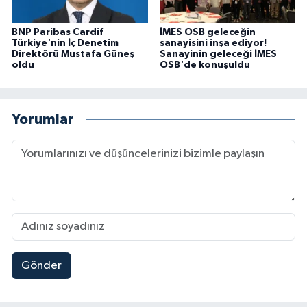
BNP Paribas Cardif
İMES OSB geleceğin
Türkiye'nin İç Denetim
sanayisini inşa ediyor!
Direktörü Mustafa Güneş
Sanayinin geleceği İMES
oldu
OSB'de konuşuldu
Yorumlar
Gönder