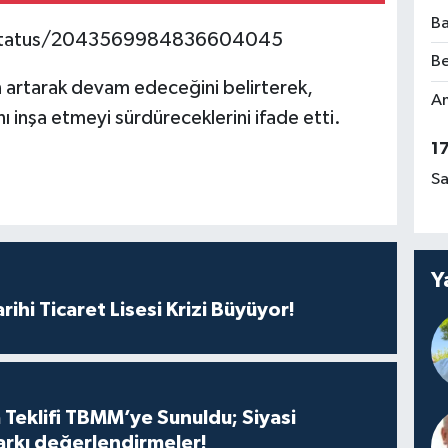
Ba
u/status/2043569984836604045
Be
ın artarak devam edeceğini belirterek,
Am
ı inşa etmeyi sürdüreceklerini ifade etti.
1
Sa
Y
rihi Ticaret Lisesi Krizi Büyüyor!
 Teklifi TBMM’ye Sunuldu; Siyasi
arkı değerlendirmeler!