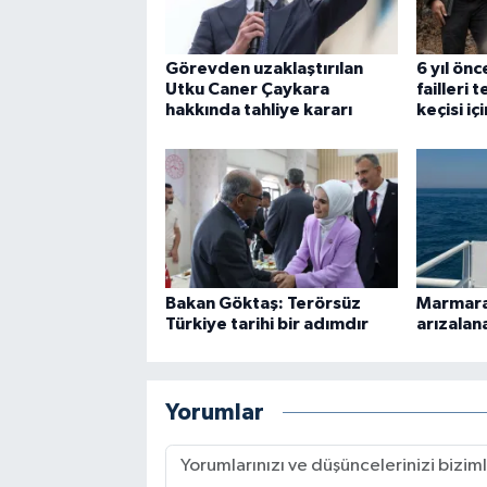
Görevden uzaklaştırılan
6 yıl önc
Utku Caner Çaykara
failleri 
hakkında tahliye kararı
keçisi i
Bakan Göktaş: Terörsüz
Marmara 
Türkiye tarihi bir adımdır
arızalan
Yorumlar