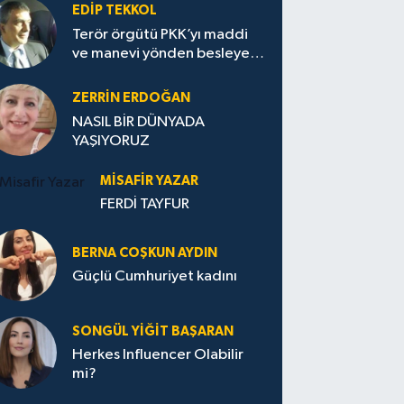
EDIP TEKKOL
Terör örgütü PKK’yı maddi
ve manevi yönden besleyen
Avrupa...
ZERRIN ERDOĞAN
NASIL BİR DÜNYADA
YAŞIYORUZ
MISAFIR YAZAR
FERDİ TAYFUR
BERNA COŞKUN AYDIN
Güçlü Cumhuriyet kadını
SONGÜL YIĞIT BAŞARAN
Herkes Influencer Olabilir
mi?