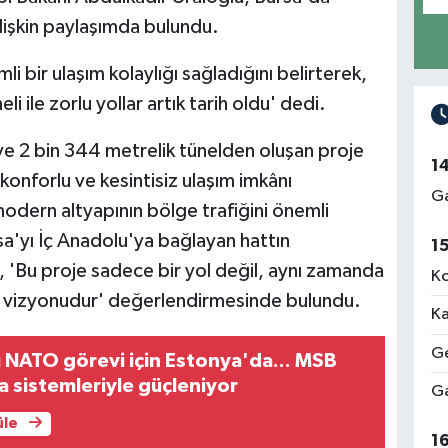
ilişkin paylaşımda bulundu.
i bir ulaşım kolaylığı sağladığını belirterek,
i ile zorlu yollar artık tarih oldu' dedi.
ve 2 bin 344 metrelik tünelden oluşan proje
1
onforlu ve kesintisiz ulaşım imkânı
Ga
odern altyapının bölge trafiğini önemli
sa'yı İç Anadolu'ya bağlayan hattın
1
, 'Bu proje sadece bir yol değil, aynı zamanda
Ko
ım vizyonudur' değerlendirmesinde bulundu.
Ka
Ge
rı NATO görevi için Estonya'da... MSB
a sistemleriyle güçleniyor
Ga
üle
1