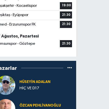
şakşehir - Kocaelispor
19:00
şiktaş - Eyüpspor
21:30
ed - Erzurumspor FK
21:30
7 Ağustos, Pazartesi
msunspor - Göztepe
21:30
azarlar
HÜSEYIN ADALAN
HİÇ VE D17
ÖZCAN PEHLIVANOĞLU