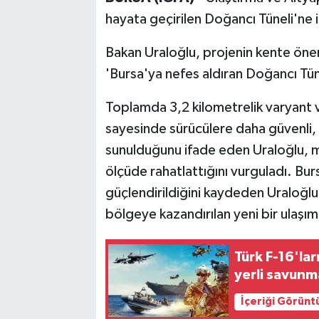
hayata geçirilen Doğancı Tüneli'ne 
Bakan Uraloğlu, projenin kente öneml
'Bursa'ya nefes aldıran Doğancı Tünel
Toplamda 3,2 kilometrelik varyant 
sayesinde sürücülere daha güvenli, k
sunulduğunu ifade eden Uraloğlu, m
ölçüde rahatlattığını vurguladı. Bur
güçlendirildiğini kaydeden Uraloğlu
bölgeye kazandırılan yeni bir ulaş
Türk F-16'la
yerli savunm
İçeriği Görünt