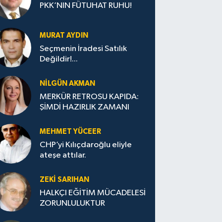
PKK’NIN FÜTUHAT RUHU!
MURAT AYDIN
Seçmenin İradesi Satılık
Değildir!...
NILGÜN AKMAN
MERKÜR RETROSU KAPIDA:
ŞİMDİ HAZIRLIK ZAMANI
MEHMET YÜCEER
CHP’yi Kılıçdaroğlu eliyle
ateşe attılar.
ZEKI SARIHAN
HALKÇI EĞİTİM MÜCADELESİ
ZORUNLULUKTUR