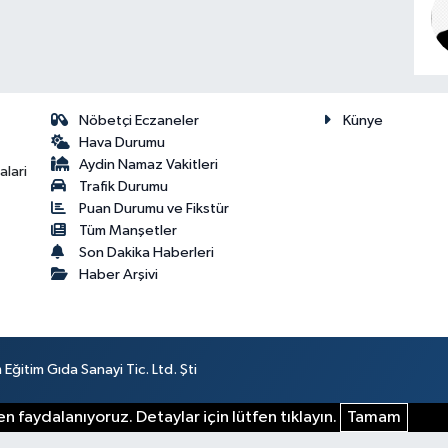
Nöbetçi Eczaneler
Künye
Hava Durumu
Aydin Namaz Vakitleri
lari
Trafik Durumu
Puan Durumu ve Fikstür
Tüm Manşetler
Son Dakika Haberleri
Haber Arşivi
ğitim Gıda Sanayi Tic. Ltd. Şti
n faydalanıyoruz. Detaylar için lütfen tıklayın.
Tamam