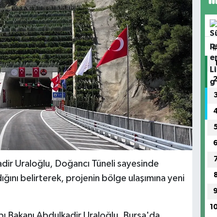
adir Uraloğlu, Doğancı Tüneli sayesinde
dığını belirterek, projenin bölge ulaşımına yeni
1
pı Bakanı Abdulkadir Uraloğlu, Bursa'da