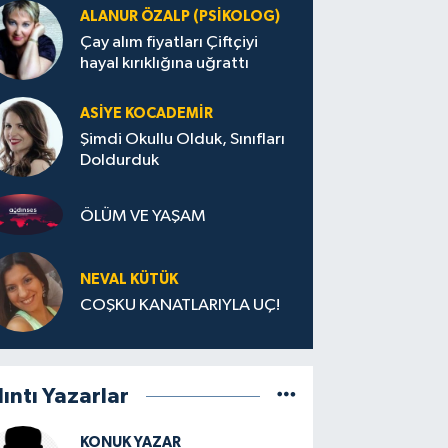
ALANUR ÖZALP (PSIKOLOG)
Çay alım fiyatları Çiftçiyi
hayal kırıklığına uğrattı
ASIYE KOCADEMİR
Şimdi Okullu Olduk, Sınıfları
Doldurduk
ÖLÜM VE YAŞAM
NEVAL KÜTÜK
COŞKU KANATLARIYLA UÇ!
lıntı Yazarlar
KONUK YAZAR