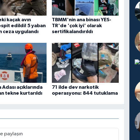
eki kaçak avın
TBMM'nin ana binası YES-
tespit edildi! 5 yaban
TR'de 'çok iyi' olarak
çin ceza uygulandı
sertifikalandırıldı
Adası açıklarında
71 ilde dev narkotik
an tekne kurtarıldı
operasyonu: 844 tutuklama