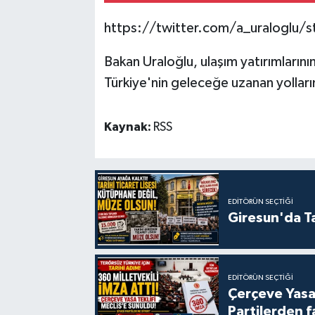
https://twitter.com/a_uralogl
Bakan Uraloğlu, ulaşım yatırımların
Türkiye'nin geleceğe uzanan yolların
Kaynak:
RSS
EDITÖRÜN SEÇTIĞI
Giresun'da Ta
EDITÖRÜN SEÇTIĞI
Çerçeve Yasa
Partilerden f