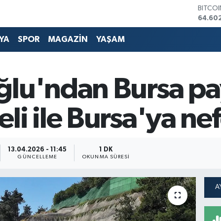
DOLA
47,60
EURO
55,02
YA
SPOR
MAGAZİN
YAŞAM
STERLİ
64,23
GRAM 
6513.9
lu'ndan Bursa pay
BİST1
13.768
li ile Bursa'ya nef
13.04.2026 - 11:45
1 DK
GÜNCELLEME
OKUNMA SÜRESI