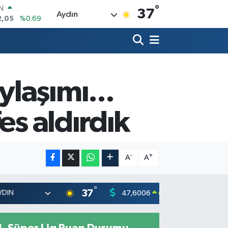
°
R
37
Aydın
06
%0.06
50
%0.02
N
98
%0.2
ALTIN
4
%0.32
laşımı...
00
%48
es aldırdık
-
+
A
A
°
37
47,6006
55,02
0.06
%
Süper Lig Puan Durumu