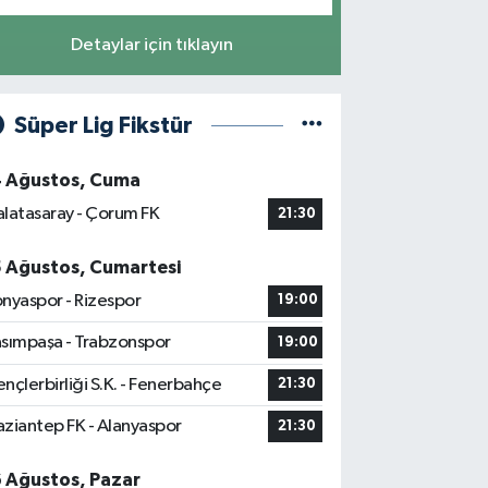
Detaylar için tıklayın
Süper Lig Fikstür
4 Ağustos, Cuma
latasaray - Çorum FK
21:30
5 Ağustos, Cumartesi
nyaspor - Rizespor
19:00
sımpaşa - Trabzonspor
19:00
nçlerbirliği S.K. - Fenerbahçe
21:30
ziantep FK - Alanyaspor
21:30
6 Ağustos, Pazar