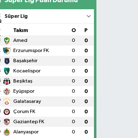
Süper Lig
#
Takım
O
P
1
Amed
0
0
2
Erzurumspor FK
0
0
3
Başakşehir
0
0
4
Kocaelispor
0
0
5
Beşiktaş
0
0
6
Eyüpspor
0
0
7
Galatasaray
0
0
8
Çorum FK
0
0
9
Gaziantep FK
0
0
0
Alanyaspor
0
0