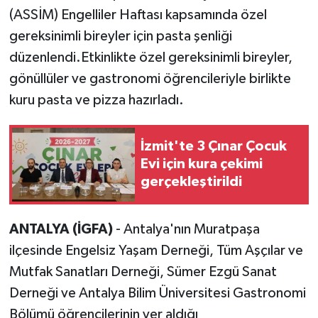
(ASSİM) Engelliler Haftası kapsamında özel
gereksinimli bireyler için pasta şenliği
düzenlendi.Etkinlikte özel gereksinimli bireyler,
gönüllüler ve gastronomi öğrencileriyle birlikte
kuru pasta ve pizza hazırladı.
İzmit'te 3 Çınar Çocuk
Evi için kura çekimi
gerçekleştirildi
ANTALYA (İGFA)
- Antalya'nın Muratpaşa
ilçesinde Engelsiz Yaşam Derneği, Tüm Aşçılar ve
Mutfak Sanatları Derneği, Sümer Ezgü Sanat
Derneği ve Antalya Bilim Üniversitesi Gastronomi
Bölümü öğrencilerinin yer aldığı