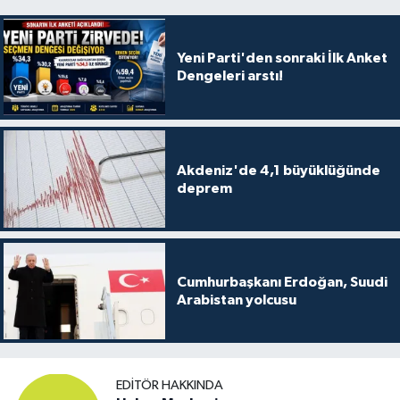
Yeni Parti'den sonraki İlk Anket
Dengeleri arstı!
Akdeniz'de 4,1 büyüklüğünde
deprem
Cumhurbaşkanı Erdoğan, Suudi
Arabistan yolcusu
EDITÖR HAKKINDA