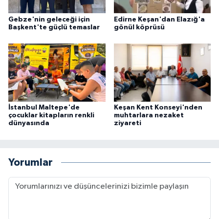
Gebze'nin geleceği için
Edirne Keşan'dan Elazığ'a
Başkent'te güçlü temaslar
gönül köprüsü
İstanbul Maltepe'de
Keşan Kent Konseyi'nden
çocuklar kitapların renkli
muhtarlara nezaket
dünyasında
ziyareti
Yorumlar