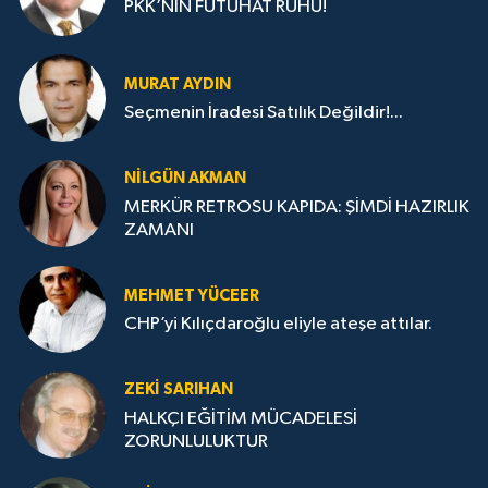
PKK’NIN FÜTUHAT RUHU!
MURAT AYDIN
Seçmenin İradesi Satılık Değildir!...
NILGÜN AKMAN
MERKÜR RETROSU KAPIDA: ŞİMDİ HAZIRLIK
ZAMANI
MEHMET YÜCEER
CHP’yi Kılıçdaroğlu eliyle ateşe attılar.
ZEKI SARIHAN
HALKÇI EĞİTİM MÜCADELESİ
ZORUNLULUKTUR