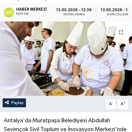
HABER MERKEZI
13.05.2026 - 12:39
13.05.2026 - 12
EDITÖR
YAYINLANMA
GÜNCELLEME
Paylaş
-
+
A
A
Antalya'da Muratpaşa Belediyesi Abdullah
Sevimçok Sivil Toplum ve İnovasyon Merkezi'nde