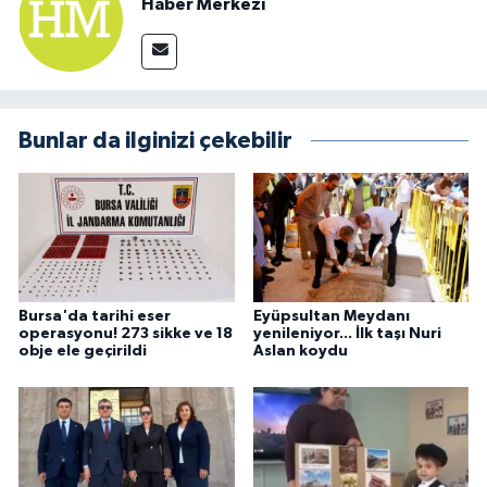
Haber Merkezi
Bunlar da ilginizi çekebilir
Bursa'da tarihi eser
Eyüpsultan Meydanı
operasyonu! 273 sikke ve 18
yenileniyor... İlk taşı Nuri
obje ele geçirildi
Aslan koydu