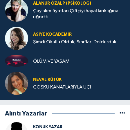
ALANUR ÖZALP (PSIKOLOG)
Çay alım fiyatları Çiftçiyi hayal kırıklığına
uğrattı
ASIYE KOCADEMİR
Şimdi Okullu Olduk, Sınıfları Doldurduk
ÖLÜM VE YAŞAM
NEVAL KÜTÜK
COŞKU KANATLARIYLA UÇ!
Alıntı Yazarlar
KONUK YAZAR