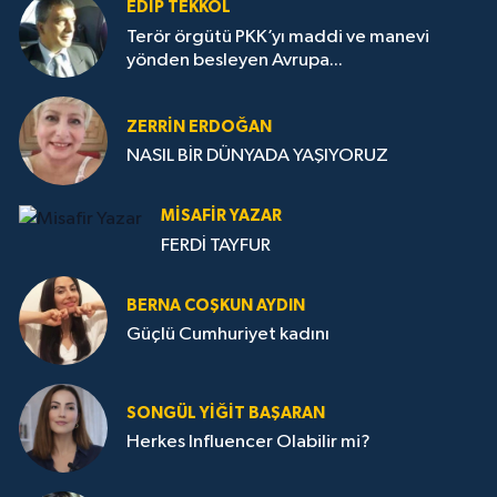
EDIP TEKKOL
Terör örgütü PKK’yı maddi ve manevi
yönden besleyen Avrupa...
ZERRIN ERDOĞAN
NASIL BİR DÜNYADA YAŞIYORUZ
MISAFIR YAZAR
FERDİ TAYFUR
BERNA COŞKUN AYDIN
Güçlü Cumhuriyet kadını
SONGÜL YIĞIT BAŞARAN
Herkes Influencer Olabilir mi?