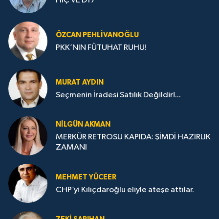
HİÇ VE D17
ÖZCAN PEHLIVANOĞLU
PKK’NIN FÜTUHAT RUHU!
MURAT AYDIN
Seçmenin İradesi Satılık Değildir!...
NILGÜN AKMAN
MERKÜR RETROSU KAPIDA: ŞİMDİ HAZIRLIK
ZAMANI
MEHMET YÜCEER
CHP’yi Kılıçdaroğlu eliyle ateşe attılar.