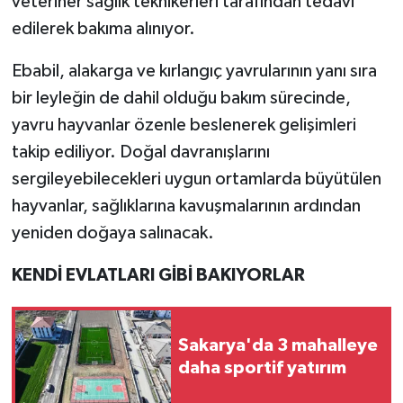
veteriner sağlık teknikerleri tarafından tedavi
edilerek bakıma alınıyor.
Ebabil, alakarga ve kırlangıç yavrularının yanı sıra
bir leyleğin de dahil olduğu bakım sürecinde,
yavru hayvanlar özenle beslenerek gelişimleri
takip ediliyor. Doğal davranışlarını
sergileyebilecekleri uygun ortamlarda büyütülen
hayvanlar, sağlıklarına kavuşmalarının ardından
yeniden doğaya salınacak.
KENDİ EVLATLARI GİBİ BAKIYORLAR
Sakarya'da 3 mahalleye
daha sportif yatırım