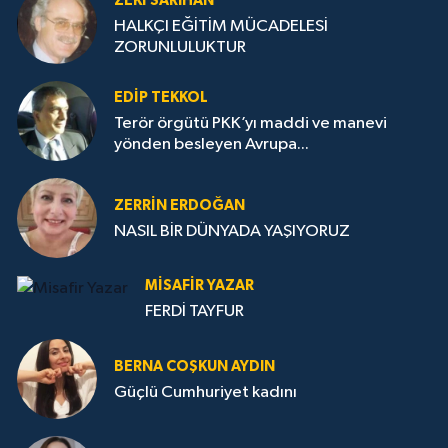
ZEKI SARIHAN
HALKÇI EĞİTİM MÜCADELESİ
ZORUNLULUKTUR
EDIP TEKKOL
Terör örgütü PKK’yı maddi ve manevi
yönden besleyen Avrupa...
ZERRIN ERDOĞAN
NASIL BİR DÜNYADA YAŞIYORUZ
MISAFIR YAZAR
FERDİ TAYFUR
BERNA COŞKUN AYDIN
Güçlü Cumhuriyet kadını