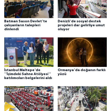
Batman Sason Devlet'te
Denizli'de sosyal destek
çalışanların talepleri
projeleri dar gelirliye umut
dinlendi
oluyor
İstanbul Maltepe'de
Ormanya'da doğanın farklı
''İçimdeki Sahne Atölyesi''
yüzü
katılımcıları belgelerini aldı