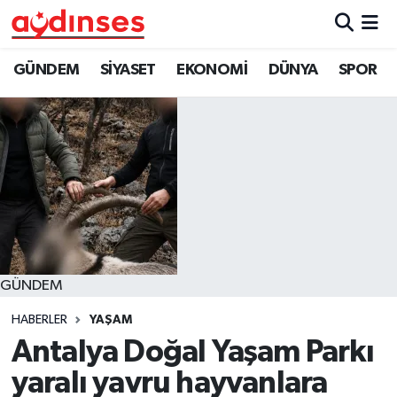
GÜNDEM
Nöbetçi Eczaneler
GÜNDEM
SİYASET
EKONOMİ
DÜNYA
SPOR
SİYASET
Hava Durumu
EKONOMİ
Aydin Namaz Vakitleri
DÜNYA
Trafik Durumu
SPOR
Süper Lig Puan Durumu ve Fikstür
GÜNDEM
MAGAZİN
Tüm Manşetler
HABERLER
YAŞAM
YAŞAM
Son Dakika Haberleri
Antalya Doğal Yaşam Parkı
yaralı yavru hayvanlara
Haber Arşivi