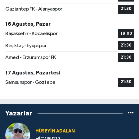
Gaziantep FK - Alanyaspor
21:30
16 Ağustos, Pazar
Başakşehir - Kocaelispor
19:00
Beşiktaş - Eyüpspor
21:30
Amed - Erzurumspor FK
21:30
17 Ağustos, Pazartesi
Samsunspor - Göztepe
21:30
Yazarlar
HÜSEYIN ADALAN