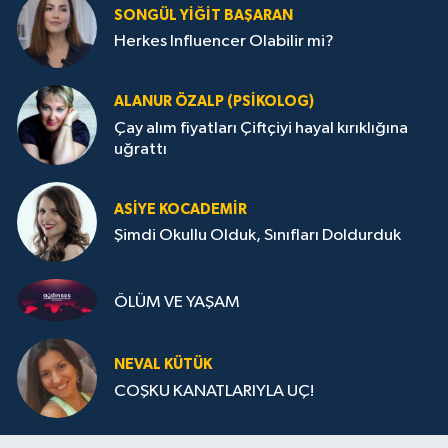
SONGÜL YIĞIT BAŞARAN
Herkes Influencer Olabilir mi?
ALANUR ÖZALP (PSIKOLOG)
Çay alım fiyatları Çiftçiyi hayal kırıklığına
uğrattı
ASIYE KOCADEMİR
Şimdi Okullu Olduk, Sınıfları Doldurduk
ÖLÜM VE YAŞAM
NEVAL KÜTÜK
COŞKU KANATLARIYLA UÇ!