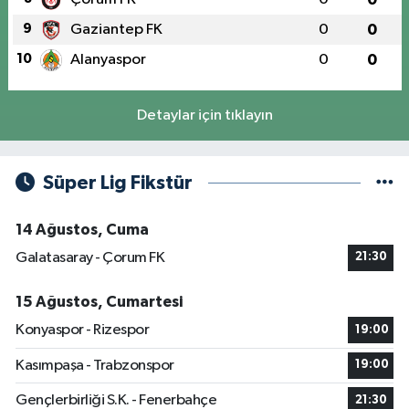
9
Gaziantep FK
0
0
10
Alanyaspor
0
0
Detaylar için tıklayın
Süper Lig Fikstür
14 Ağustos, Cuma
Galatasaray - Çorum FK
21:30
15 Ağustos, Cumartesi
Konyaspor - Rizespor
19:00
Kasımpaşa - Trabzonspor
19:00
Gençlerbirliği S.K. - Fenerbahçe
21:30