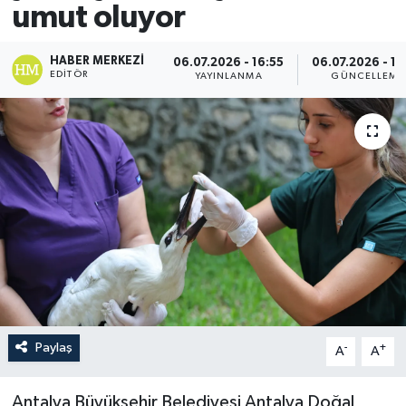
umut oluyor
HABER MERKEZI
06.07.2026 - 16:55
06.07.2026 - 17
EDITÖR
YAYINLANMA
GÜNCELLEME
Paylaş
-
+
A
A
Antalya Büyükşehir Belediyesi Antalya Doğal