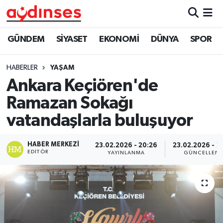
GÜNDEM
Nöbetçi Eczaneler
GÜNDEM
SİYASET
EKONOMİ
DÜNYA
SPOR
SİYASET
Hava Durumu
HABERLER
YAŞAM
Ankara Keçiören'de
EKONOMİ
Aydin Namaz Vakitleri
Ramazan Sokağı
DÜNYA
Trafik Durumu
vatandaşlarla buluşuyor
SPOR
Süper Lig Puan Durumu ve Fikstür
HABER MERKEZI
23.02.2026 - 20:26
23.02.2026 - 2
EDITÖR
YAYINLANMA
GÜNCELLEM
MAGAZİN
Tüm Manşetler
YAŞAM
Son Dakika Haberleri
Haber Arşivi