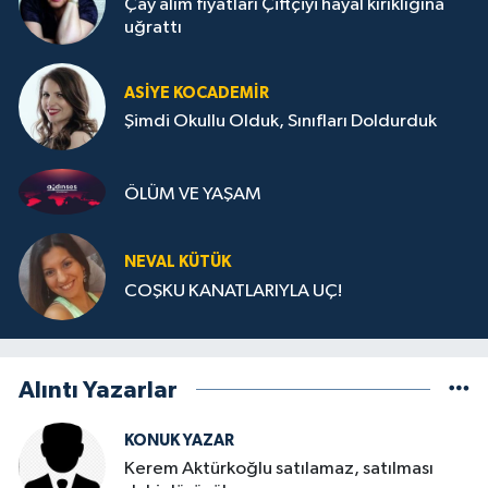
Çay alım fiyatları Çiftçiyi hayal kırıklığına
uğrattı
ASIYE KOCADEMİR
Şimdi Okullu Olduk, Sınıfları Doldurduk
ÖLÜM VE YAŞAM
NEVAL KÜTÜK
COŞKU KANATLARIYLA UÇ!
Alıntı Yazarlar
KONUK YAZAR
Kerem Aktürkoğlu satılamaz, satılması