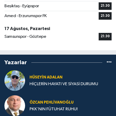
Beşiktaş - Eyüpspor
21:30
Amed - Erzurumspor FK
21:30
17 Ağustos, Pazartesi
Samsunspor - Göztepe
21:30
Yazarlar
HÜSEYIN ADALAN
HİÇLERİN HAYATI VE SİYASİ DURUMU
ÖZCAN PEHLIVANOĞLU
PKK’NIN FÜTUHAT RUHU!