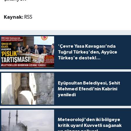
Kaynak:
RSS
'Çevre Yasa Kavagası'nda
Tuğrul Türkeş'den, Ayyüce
Türkeş'e destek!...
Eyüpsultan Belediyesi, Şehit
Mehmed Efendi’nin Kabrini
yeniledi
Meteoroloji'den iki bölgeye
kritik uyarı! Kuvvetli sağanak