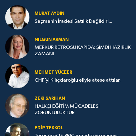
MURAT AYDIN
Seçmenin İradesi Satılık Değildir!...
NILGÜN AKMAN
MERKÜR RETROSU KAPIDA: ŞİMDİ HAZIRLIK
ZAMANI
MEHMET YÜCEER
CHP’yi Kılıçdaroğlu eliyle ateşe attılar.
ZEKI SARIHAN
HALKÇI EĞİTİM MÜCADELESİ
ZORUNLULUKTUR
EDIP TEKKOL
Terör örgütü PKK’yı maddi ve manevi