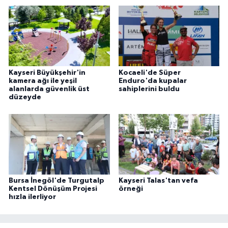
Kayseri Büyükşehir'in
Kocaeli'de Süper
kamera ağı ile yeşil
Enduro'da kupalar
alanlarda güvenlik üst
sahiplerini buldu
düzeyde
Bursa İnegöl'de Turgutalp
Kayseri Talas'tan vefa
Kentsel Dönüşüm Projesi
örneği
hızla ilerliyor