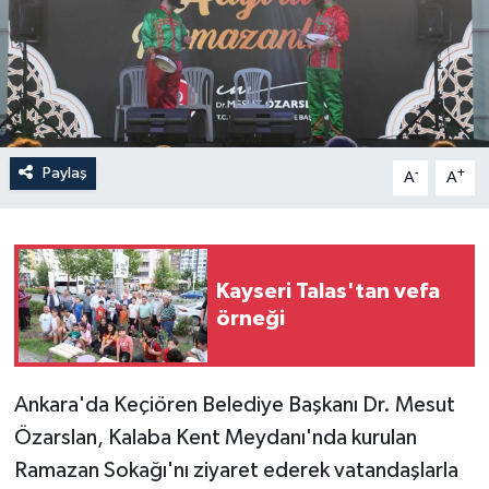
Paylaş
-
+
A
A
Kayseri Talas'tan vefa
örneği
Ankara'da Keçiören Belediye Başkanı Dr. Mesut
Özarslan, Kalaba Kent Meydanı'nda kurulan
Ramazan Sokağı'nı ziyaret ederek vatandaşlarla