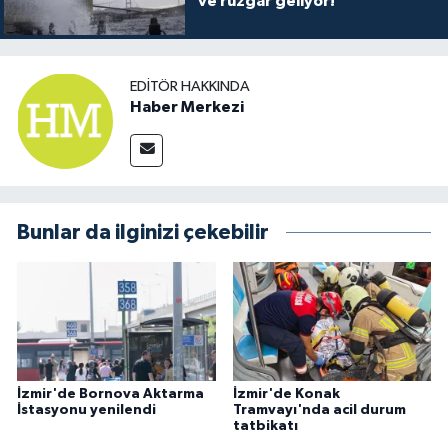
ve rüzgar geliyor!
EDITÖR HAKKINDA
Haber Merkezi
Bunlar da ilginizi çekebilir
İzmir'de Bornova Aktarma
İzmir'de Konak
İstasyonu yenilendi
Tramvayı'nda acil durum
tatbikatı