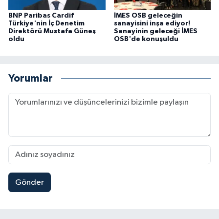
BNP Paribas Cardif
İMES OSB geleceğin
Türkiye'nin İç Denetim
sanayisini inşa ediyor!
Direktörü Mustafa Güneş
Sanayinin geleceği İMES
oldu
OSB'de konuşuldu
Yorumlar
Gönder