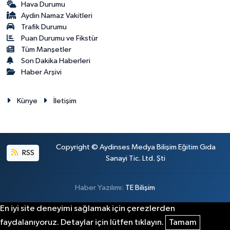
Hava Durumu
Aydin Namaz Vakitleri
Trafik Durumu
Puan Durumu ve Fikstür
Tüm Manşetler
Son Dakika Haberleri
Haber Arşivi
Künye
İletişim
Copyright © Aydinses Medya Bilişim Eğitim Gıda
RSS
Sanayi Tic. Ltd. Şti
Haber Yazılımı:
TE Bilişim
En iyi site deneyimi sağlamak için çerezlerden
faydalanıyoruz. Detaylar için lütfen tıklayın.
Tamam