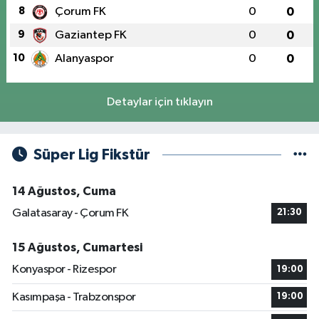
8
Çorum FK
0
0
9
Gaziantep FK
0
0
10
Alanyaspor
0
0
Detaylar için tıklayın
Süper Lig Fikstür
14 Ağustos, Cuma
Galatasaray - Çorum FK
21:30
15 Ağustos, Cumartesi
Konyaspor - Rizespor
19:00
Kasımpaşa - Trabzonspor
19:00