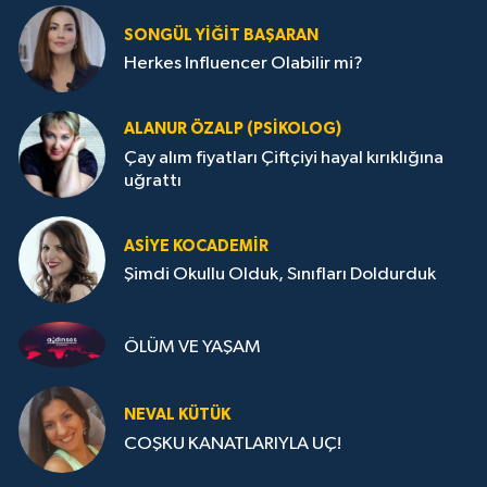
SONGÜL YIĞIT BAŞARAN
Herkes Influencer Olabilir mi?
ALANUR ÖZALP (PSIKOLOG)
Çay alım fiyatları Çiftçiyi hayal kırıklığına
uğrattı
ASIYE KOCADEMİR
Şimdi Okullu Olduk, Sınıfları Doldurduk
ÖLÜM VE YAŞAM
NEVAL KÜTÜK
COŞKU KANATLARIYLA UÇ!