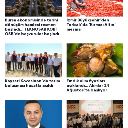
Bursa ekonomisinde tarihi
İzmir Büyükşehir'den
dönüşüm hamlesi resmen
Torbalı'da 'Kırmızı Altın'
başladı... TEKNOSAB KOBİ
mesaisi
OSB'de başvurular başladı
Kayseri Kocasinan'da tarım
Fındık alım fiyatları
buluşması hasatla açıldı
açıklandı... Alımlar 24
Ağustos'ta başlıyor