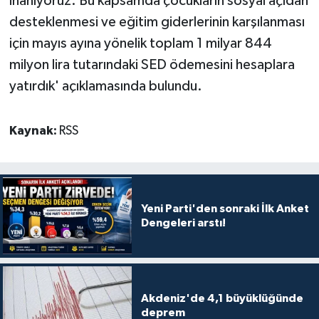
inanıyoruz. Bu kapsamda çocukların sosyal açıdan
desteklenmesi ve eğitim giderlerinin karşılanması
için mayıs ayına yönelik toplam 1 milyar 844
milyon lira tutarındaki SED ödemesini hesaplara
yatırdık' açıklamasında bulundu.
Kaynak:
RSS
Yeni Parti'den sonraki İlk Anket
Dengeleri arstı!
Akdeniz'de 4,1 büyüklüğünde
deprem