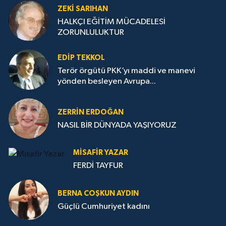
ZEKI SARIHAN
HALKÇI EĞİTİM MÜCADELESİ
ZORUNLULUKTUR
EDIP TEKKOL
Terör örgütü PKK’yı maddi ve manevi
yönden besleyen Avrupa...
ZERRIN ERDOĞAN
NASIL BİR DÜNYADA YAŞIYORUZ
MISAFIR YAZAR
FERDİ TAYFUR
BERNA COŞKUN AYDIN
Güçlü Cumhuriyet kadını