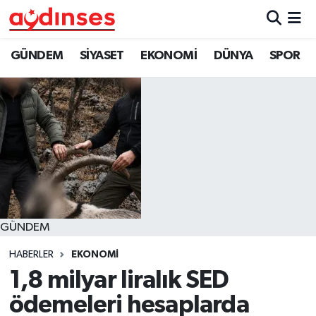
GÜNDEM
Nöbetçi Eczaneler
GÜNDEM
SİYASET
EKONOMİ
DÜNYA
SPOR
SİYASET
Hava Durumu
EKONOMİ
Aydin Namaz Vakitleri
DÜNYA
Trafik Durumu
SPOR
Süper Lig Puan Durumu ve Fikstür
GÜNDEM
MAGAZİN
Tüm Manşetler
HABERLER
EKONOMİ
YAŞAM
Son Dakika Haberleri
1,8 milyar liralık SED
ödemeleri hesaplarda
Haber Arşivi