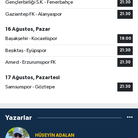
Gençlerbirliği S.K. - Fenerbahçe
21:30
Gaziantep FK - Alanyaspor
21:30
16 Ağustos, Pazar
Başakşehir - Kocaelispor
19:00
Beşiktaş - Eyüpspor
21:30
Amed - Erzurumspor FK
21:30
17 Ağustos, Pazartesi
Samsunspor - Göztepe
21:30
Yazarlar
HÜSEYIN ADALAN