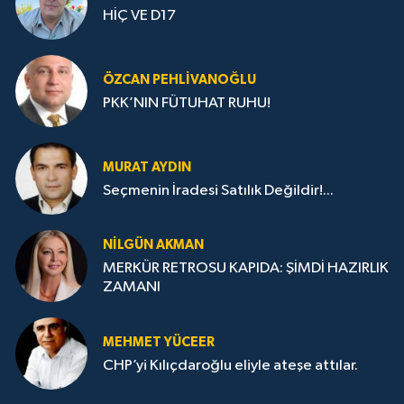
HİÇ VE D17
ÖZCAN PEHLIVANOĞLU
PKK’NIN FÜTUHAT RUHU!
MURAT AYDIN
Seçmenin İradesi Satılık Değildir!...
NILGÜN AKMAN
MERKÜR RETROSU KAPIDA: ŞİMDİ HAZIRLIK
ZAMANI
MEHMET YÜCEER
CHP’yi Kılıçdaroğlu eliyle ateşe attılar.